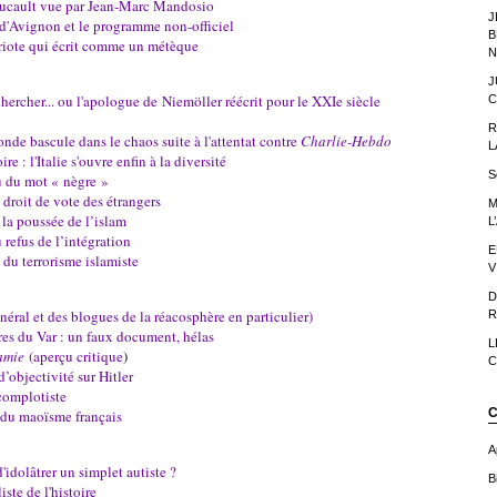
ucault vue par Jean-Marc Mandosio
J
 d'Avignon et le programme non-officiel
B
triote qui écrit comme un métèque
N
J
ercher... ou l'apologue de Niemöller réécrit pour le XXIe siècle
C
R
nde bascule dans le chaos suite à l'attentat contre
Charlie-Hebdo
L
e : l'Italie s'ouvre enfin à la diversité
S
u du mot « nègre »
roit de vote des étrangers
M
 la poussée de l’islam
L
 refus de l’intégration
E
 du terrorisme islamiste
V
D
énéral et des blogues de la réacosphère en particulier)
R
res du Var : un faux document, hélas
L
amie
(aperçu critique
)
C
’objectivité sur Hitler
complotiste
C
e du maoïsme français
A
d'idolâtrer un simplet autiste ?
Bi
iste de l'histoire