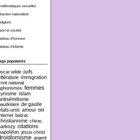
roblématiques sexuelles
éaction nationaliste
eligions
port et société
ableau d'honneur
ableau d'infamie
ags populaires
juifs
oscar wilde
ittérature
immigration
ront national
femmes
aphorismes
cynisme
islam
antisémitisme
de gaulle
baudelaire
états-unis
amour
bhl
nternet
balzac
christianisme
chirac
citations
sarkozy
napoléon
jésus-christ
droidlomisme
argent