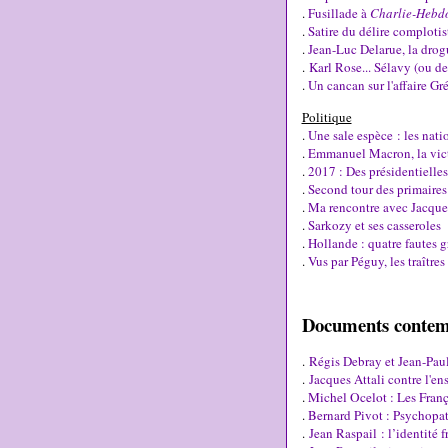
.
Fusillade à
Charlie-Hebd
.
Satire du délire complotis
.
Jean-Luc Delarue, la drog
.
Karl Rose... Sélavy (ou de 
.
Un cancan sur l'affaire Gr
Politique
.
Une sale espèce : les natio
.
Emmanuel Macron, la vict
.
2017 : Des présidentielles
.
Second tour des primaires 
.
Ma rencontre avec Jacque
.
Sarkozy et ses casseroles
.
Hollande : quatre fautes g
.
Vus par Péguy, les traîtres 
Documents contem
.
Régis Debray et Jean-Paul 
.
Jacques Attali contre l'e
.
Michel Ocelot : Les França
.
Bernard Pivot : Psychopa
.
Jean Raspail : l’identité f