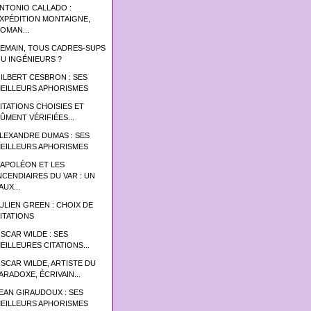
NTONIO CALLADO :
XPÉDITION MONTAIGNE,
OMAN...
EMAIN, TOUS CADRES-SUPS
U INGÉNIEURS ?
ILBERT CESBRON : SES
EILLEURS APHORISMES
ITATIONS CHOISIES ET
ÛMENT VÉRIFIÉES...
LEXANDRE DUMAS : SES
EILLEURS APHORISMES
APOLÉON ET LES
NCENDIAIRES DU VAR : UN
AUX...
ULIEN GREEN : CHOIX DE
ITATIONS
SCAR WILDE : SES
EILLEURES CITATIONS...
SCAR WILDE, ARTISTE DU
ARADOXE, ÉCRIVAIN...
EAN GIRAUDOUX : SES
EILLEURS APHORISMES