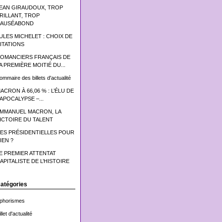
EAN GIRAUDOUX, TROP
RILLANT, TROP
AUSÉABOND
ULES MICHELET : CHOIX DE
ITATIONS
OMANCIERS FRANÇAIS DE
A PREMIÈRE MOITIÉ DU...
ommaire des billets d'actualité
ACRON À 66,06 % : L’ÉLU DE
’APOCALYPSE –...
MMANUEL MACRON, LA
ICTOIRE DU TALENT
ES PRÉSIDENTIELLES POUR
IEN ?
E PREMIER ATTENTAT
APITALISTE DE L’HISTOIRE
atégories
phorismes
llet d'actualité