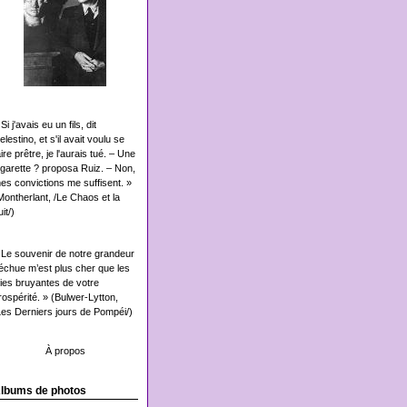
Si j'avais eu un fils, dit
elestino, et s'il avait voulu se
aire prêtre, je l'aurais tué. – Une
igarette ? proposa Ruiz. – Non,
es convictions me suffisent. »
Montherlant, /Le Chaos et la
it/)
 Le souvenir de notre grandeur
échue m’est plus cher que les
oies bruyantes de votre
rospérité. » (Bulwer-Lytton,
Les Derniers jours de Pompéi/)
À propos
lbums de photos