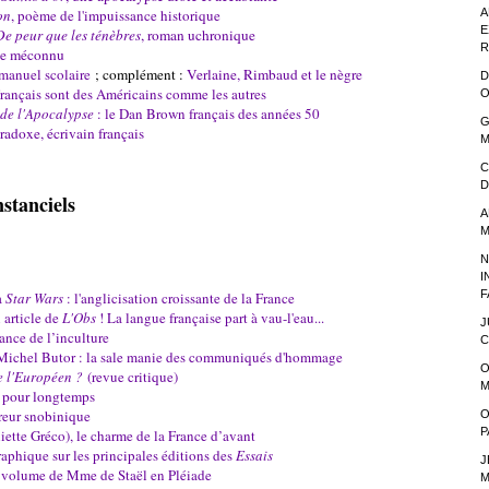
on
, poème de l'impuissance historique
A
E
De peur que les ténèbres
, roman uchronique
R
ste méconnu
manuel scolaire
; complément :
Verlaine, Rimbaud et le nègre
D
 Français sont des Américains comme les autres
O
 de l'Apocalypse
: le Dan Brown français des années 50
G
radoxe, écrivain français
M
C
D
nstanciels
A
M
N
I
F
à
Star Wars
: l'anglicisation croissante de la France
 article de
L'Obs
! La langue française part à vau-l'eau...
J
ance de l’inculture
C
Michel Butor : la sale manie des communiqués d'hommage
O
e l'Européen ?
(revue critique)
M
t pour longtemps
rreur snobinique
O
P
iette Gréco), le charme de la France d’avant
aphique sur les principales éditions des
Essais
J
 volume de Mme de Staël en Pléiade
M