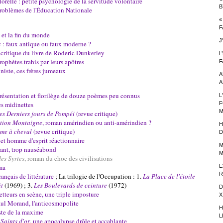
relle : petite psychologie de la servitude volontaire
B
roblèmes de l'Éducation Nationale
«
F
 et la fin du monde
J
c
: faux antique ou faux moderne ?
 critique du livre de Roderic Dunkerley
L
ophètes trahis par leurs apôtres
F
niste, ces frères jumeaux
A
A
résentation et florilège de douze poèmes peu connus
L
es midinettes
F
M
es Derniers jours de Pompéi
(revue critique)
tion Montaigne
, roman amérindien ou anti-amérindien ?
H
me à cheval
(revue critique)
D
 et homme d'esprit réactionnaire
M
lant, trop nauséabond
M
es Syrtes
, roman du choc des civilisations
ma
L
R
nçais de littérature
; La trilogie de l'Occupation : 1.
La Place de l'étoile
t
(1969) ; 3.
Les Boulevards de ceinture
(1972)
D
etteurs en scène, une triple imposture
X
aul Morand, l'anticosmopolite
H
ste de la maxime
L
 Saints d'or
, une apocalypse drôle et accablante