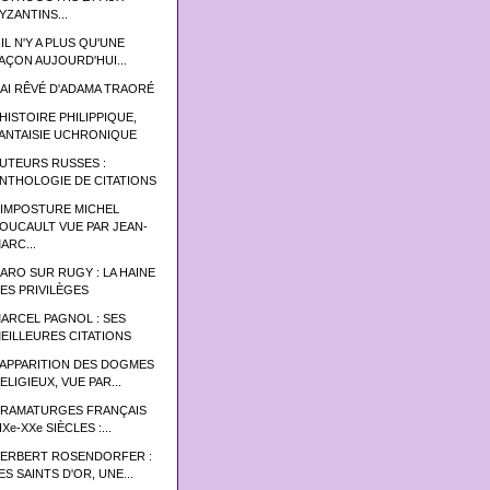
YZANTINS...
 IL N'Y A PLUS QU'UNE
AÇON AUJOURD'HUI...
'AI RÊVÉ D'ADAMA TRAORÉ
’HISTOIRE PHILIPPIQUE,
ANTAISIE UCHRONIQUE
UTEURS RUSSES :
NTHOLOGIE DE CITATIONS
'IMPOSTURE MICHEL
OUCAULT VUE PAR JEAN-
ARC...
ARO SUR RUGY : LA HAINE
ES PRIVILÈGES
ARCEL PAGNOL : SES
EILLEURES CITATIONS
’APPARITION DES DOGMES
ELIGIEUX, VUE PAR...
RAMATURGES FRANÇAIS
IXe-XXe SIÈCLES :...
ERBERT ROSENDORFER :
ES SAINTS D'OR, UNE...