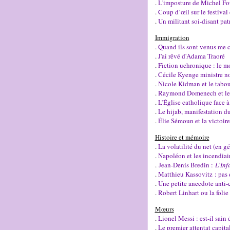
.
L'imposture de Michel Fo
.
Coup d’œil sur le festival
.
Un militant soi-disant pa
Immigration
.
Quand ils sont venus me ch
.
J'ai rêvé d'Adama Traoré
.
Fiction uchronique : le mo
.
Cécile Kyenge ministre noir
.
Nicole Kidman et le tabo
.
Raymond Domenech et le d
.
L’Église catholique face à
.
Le hijab, manifestation du
.
Élie Sémoun et la victoire
Histoire et mémoire
.
La volatilité du net (en g
.
Napoléon et les incendiai
.
Jean-Denis Bredin :
L’Inf
.
Matthieu Kassovitz : pas d
.
Une petite anecdote anti-
.
Robert Linhart ou la foli
Mœurs
.
Lionel Messi : est-il sain 
.
Le premier attentat capital