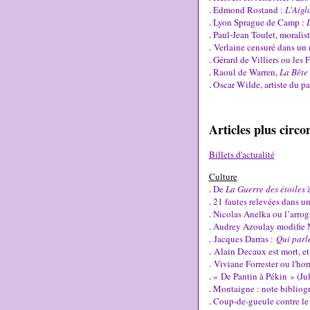
.
Edmond Rostand :
L'Aigl
.
Lyon Sprague de Camp :
.
Paul-Jean Toulet, morali
.
Verlaine censuré dans un 
.
Gérard de Villiers ou les
.
Raoul de Warren,
La Bête
.
Oscar Wilde, artiste du pa
Articles plus circo
Billets d'actualité
Culture
.
De
La Guerre des étoiles
.
21 fautes relevées dans un
.
Nicolas Anelka ou l’arrog
.
Audrey Azoulay modifie 
.
Jacques Darras :
Qui parl
.
Alain Decaux est mort, e
.
Viviane Forrester ou l'ho
.
« De Pantin à Pékin » (Jul
.
Montaigne : note bibliogr
.
Coup-de-gueule contre le