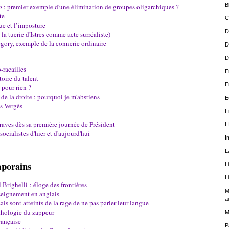
B
o
: premier exemple d'une élimination de groupes oligarchiques ?
te
C
ue et l’imposture
D
la tuerie d'Istres comme acte surréaliste)
égory, exemple de la connerie ordinaire
D
D
-racailles
E
oire du talent
E
 pour rien ?
de la droite : pourquoi je m'abstiens
E
s Vergès
F
raves dès sa première journée de Président
H
socialistes d'hier et d'aujourd'hui
I
L
porains
L
L
Brighelli : éloge des frontières
M
nseignement en anglais
a
is sont atteints de la rage de ne pas parler leur langue
thologie du zappeur
M
rançaise
P