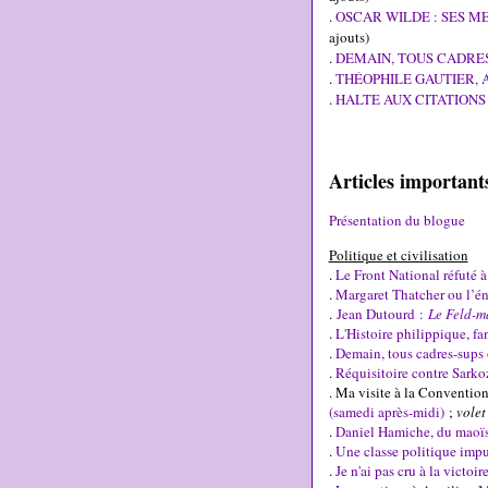
.
OSCAR WILDE : SES ME
ajouts)
.
DEMAIN, TOUS CADRES
.
THÉOPHILE GAUTIER, 
.
HALTE AUX CITATIONS MA
Articles importan
Présentation du blogue
Politique et civilisation
.
Le Front National réfuté 
.
Margaret Thatcher ou l’én
.
Jean Dutourd :
Le Feld-m
.
L'Histoire philippique, fa
.
Demain, tous cadres-sups 
.
Réquisitoire contre Sarko
. Ma visite à la Conventio
(samedi après-midi)
;
volet
.
Daniel Hamiche, du maoïs
.
Une classe politique impui
.
Je n'ai pas cru à la victoi