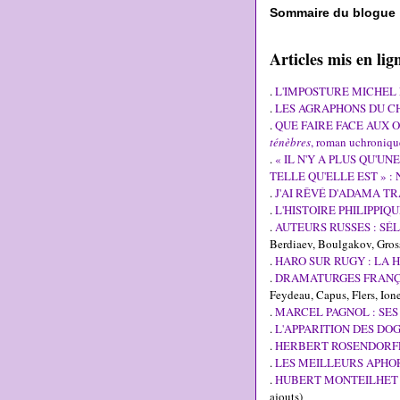
Sommaire du blogue
Articles mis en l
.
L'IMPOSTURE MICHEL
.
LES AGRAPHONS DU CHRI
.
QUE FAIRE FACE AUX OS
ténèbres
, roman uchroniqu
.
« IL N'Y A PLUS QU'U
TELLE QU'ELLE EST » 
.
J'AI RÊVÉ D'ADAMA T
.
L'HISTOIRE PHILIPPIQ
.
AUTEURS RUSSES : SÉ
Berdiaev, Boulgakov, Gross
.
HARO SUR RUGY : LA H
.
DRAMATURGES FRANÇAI
Feydeau, Capus, Flers, Ione
.
MARCEL PAGNOL : SES
.
L'APPARITION DES DOG
.
HERBERT ROSENDORF
.
LES MEILLEURS APHO
.
HUBERT MONTEILHET 
ajouts)