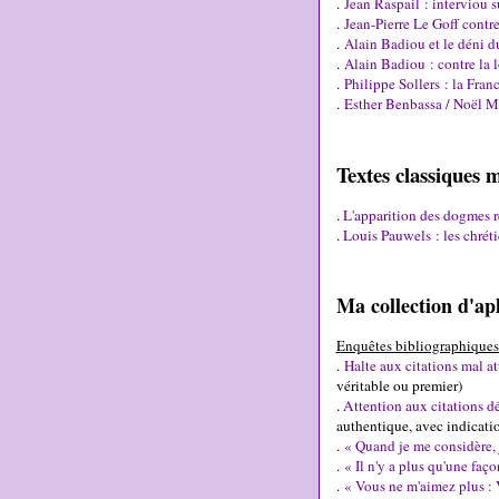
.
Jean Raspail : interviou s
.
Jean-Pierre Le Goff contr
.
Alain Badiou et le déni 
.
Alain Badiou : contre la 
.
Philippe Sollers : la Fran
.
Esther Benbassa / Noël Ma
Textes classiques
.
L'apparition des dogmes r
.
Louis Pauwels : les chrét
Ma collection d'a
Enquêtes bibliographiques 
.
Halte aux citations mal at
véritable ou premier)
.
Attention aux citations d
authentique, avec indicatio
.
« Quand je me considère, 
.
« Il n'y a plus qu'une faço
.
« Vous ne m'aimez plus : 