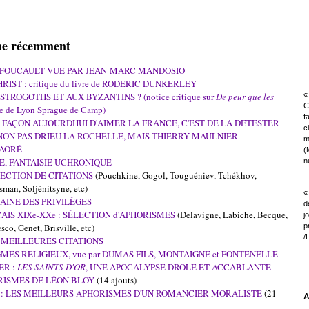
igne récemment
 FOUCAULT VUE PAR JEAN-MARC MANDOSIO
ST : critique du livre de RODERIC DUNKERLEY
TROGOTHS ET AUX BYZANTINS ? (notice critique sur
De peur que les
« 
C
e de Lyon Sprague de Camp)
f
NE FAÇON AUJOURDHUI D'AIMER LA FRANCE, C'EST DE LA DÉTESTER
c
: NON PAS DRIEU LA ROCHELLE, MAIS THIERRY MAULNIER
m
RAORÉ
(
UE, FANTAISIE UCHRONIQUE
nu
LECTION DE CITATIONS
(Pouchkine, Gogol, Touguéniev, Tchékhov,
man, Soljénitsyne, etc)
«
AINE DES PRIVILÈGES
d
S XIXe-XXe : SÉLECTION d'APHORISMES
(Delavigne, Labiche, Becque,
j
sco, Genet, Brisville, etc)
p
/
 MEILLEURES CITATIONS
MES RELIGIEUX, vue par DUMAS FILS, MONTAIGNE et FONTENELLE
ER :
LES SAINTS D'OR
, UNE APOCALYPSE DRÔLE ET ACCABLANTE
RISMES DE LÉON BLOY
(14 ajouts)
: LES MEILLEURS APHORISMES D'UN ROMANCIER MORALISTE
(21
A