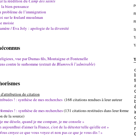
ur la réédition du
Camp des saints
e la bien-pensance
P
du problème de l’immigration
R
loi sur le foulard musulman
R
ce moisie
mère / Eva Joly : apologie de la diversité
S
T
 méconnus
T
eligieux, vue par Dumas fils, Montaigne et Fontenelle
T
iens contre le surhomme (extrait de
Blumroch l’admirable
)
l
f
phorismes
d'attribution de citation
tribuées ! : synthèse de mes recherches
(168 citations rendues à leur auteur
éformées ! : synthèse de mes recherches
(131 citations restituées dans leur forme
i
n de la source)
je me désole, quand je me compare, je me console »
n aujourdhui d'aimer la France, c'est de la détester telle qu'elle est »
Vous croyez ce que vous voyez et non pas ce que je vous dis ! »