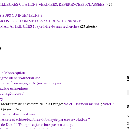
ILLEURES CITATIONS VÉRIFIÉES, RÉFÉRENCÉES, CLASSÉES !
(26
-SUPS OU INGÉNIEURS ?
ARTISTE ET HOMME D'ESPRIT RÉACTIONNAIRE
L ATTRIBUÉES ! : synthèse de mes recherches
(23 ajouts)
ts
à la Montesquieu
igme du natio-libéralisme
R
aréchal von Bonaparte
(revue critique)
ntaisie uchronique
ou ingénieurs ?
zy
n identitaire de novembre 2012 à Orange:
volet 1 (samedi matin)
;
volet 2
D
 3 (à paraître)
me au catho-royalisme
S
ssante et sclérosée... bientôt balayée par une révolution ?
re de Donald Trump... et je ne bats pas ma coulpe
Q
O