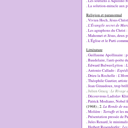
.
Les soutiens à Aquilino Mo
.
La solution-miracle aux p
Religion et paranormal
.
Vivien Hoch, Jésus-Christ
.
L’Évangile secret de Mar
.
Les agraphons du Christ :
.
Mahomet et Jésus, deux pr
.
L'Église et le Parti commu
Littérature
.
Guillaume Apollinaire : p
.
Baudelaire, l'anti-poète d
.
Edward Bulwer-Lytton :
L
.
Antonio Callado :
Expédi
.
Drieu la Rochelle :
L'Hom
.
Théophile Gautier, artiste
.
Jean Giraudoux, trop bril
.
Julien Gracq :
Le Rivage d
.
Découvrons Ladislav Kli
.
Patrick Modiano, Nobel fra
(1968) ; 2.
La Ronde de nui
.
Molière :
Tartuffe
et les m
.
Présentation pressée de P
.
Jules Renard, le minimali
.
Herbert Rosendorfer :
Les