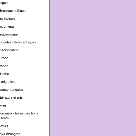
logue
hronique politique
éclinologie
ocuments
roidlomisme
nquêtes bibliographiques
nseignement
urope
rance
istoire
mmigration
angue française
ittérature et arts
ivres
orceaux choisis des bons
uteurs
œurs
ays étrangers