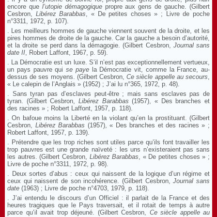
encore que
l’utopie démagogique
propre aux gens de gauche. (Gilbert
Cesbron,
Libérez Barabbas
, « De petites choses » ; Livre de poche
n°3311, 1972, p. 107).
. Les meilleurs hommes de gauche viennent souvent de la droite, et les
pires hommes de droite de la gauche. Car la gauche a besoin d’autorité,
et la droite se perd dans la démagogie. (Gilbert Cesbron,
Journal sans
date
II
, Robert Laffont, 1967, p. 59).
. La Démocratie est un luxe. S’il n’est pas exceptionnellement vertueux,
un pays pauvre qui
se paye
la Démocratie vit, comme la France, au-
dessus de ses moyens. (Gilbert Cesbron,
Ce siècle appelle au secours
,
« Le calepin de l’Anglais » (1952) ; J’ai lu n°365, 1972, p. 48).
. Sans tyran pas d’esclaves peut-être ; mais sans esclaves pas de
tyran. (Gilbert Cesbron,
Libérez Barabbas
(1957), « Des branches et
des racines » ; Robert Laffont, 1957, p. 118).
. On bafoue moins la Liberté en la violant qu’en la prostituant. (Gilbert
Cesbron,
Libérez Barabbas
(1957), « Des branches et des racines » ;
Robert Laffont, 1957, p. 139).
. Prétendre que les trop riches sont utiles parce qu’ils font travailler les
trop pauvres est une grande naïveté : les uns n’existeraient pas sans
les autres. (Gilbert Cesbron,
Libérez Barabbas
, « De petites choses » ;
Livre de poche n°3311, 1972, p. 98).
. Deux sortes d’abus : ceux qui naissent de la logique d’un régime et
ceux qui naissent de son incohérence. (Gilbert Cesbron,
Journal sans
date
(1963) ; Livre de poche n°4703, 1979, p. 118).
. J’ai entendu le discours d’un Officiel : il parlait de la France et des
heures tragiques que le Pays traversait, et il rotait de temps à autre
parce qu’il avait trop déjeuné. (Gilbert Cesbron,
Ce siècle appelle au