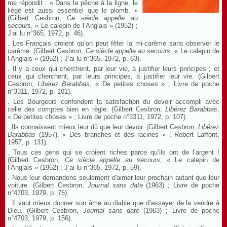
me répondit : « Dans la pêche à la ligne, le
liège est aussi essentiel que le plomb. »
(Gilbert Cesbron,
Ce siècle appelle au
secours
, « Le calepin de l’Anglais » (1952) ;
J’ai lu n°365, 1972, p. 46).
. Les Français croient qu’on peut fêter la mi-carême sans observer le
carême. (Gilbert Cesbron,
Ce siècle appelle au secours
, « Le calepin de
l’Anglais » (1952) ; J’ai lu n°365, 1972, p. 63).
. Il y a ceux qui cherchent, par leur vie, à justifier leurs principes ; et
ceux qui cherchent, par leurs principes, à justifier leur vie. (Gilbert
Cesbron,
Libérez Barabbas
, « De petites choses » ; Livre de poche
n°3311, 1972, p. 101).
. Les Bourgeois confondent la satisfaction du devoir accompli avec
celle des comptes bien en règle. (Gilbert Cesbron,
Libérez Barabbas
,
« De petites choses » ; Livre de poche n°3311, 1972, p. 107).
. Ils connaissent mieux leur dû que leur devoir. (Gilbert Cesbron,
Libérez
Barabbas
(1957), « Des branches et des racines » ; Robert Laffont,
1957, p. 131).
. Tous ces gens qui se croient riches parce qu’ils ont de l’argent !
(Gilbert Cesbron,
Ce siècle appelle au secours
, « Le calepin de
l’Anglais » (1952) ; J’ai lu n°365, 1972, p. 59).
. Nous leur demandons seulement d'aimer leur prochain autant que leur
voiture. (Gilbert Cesbron,
Journal sans date
(1963) ; Livre de poche
n°4703, 1979, p. 75).
. Il vaut mieux donner son âme au diable que d’essayer de la vendre à
Dieu. (Gilbert Cesbron,
Journal sans date
(1963) ; Livre de poche
n°4703, 1979, p. 156).