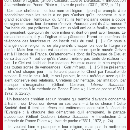
dont souffre l’Église. (Gilbert Cesbron,
Libérez Barabbas
, « Introduction
à la méthode de Ponce Pilate » ; Livre de poche n°3311, 1972, p. 11).
. Ces faux chrétiens – et leur nom est légion – [sont] si prompts à se
scandaliser mais les seuls à ne pas s’aviser qu’ils incarnent le plus
grand scandale. Tombeaux du Christ, ils ferment sans cesse à coups
de signe de croix leur domaine réservé. Pourquoi vont-ils à la messe ?
Par habitude, par politesse. Dieu est un vieil ami de la famille, une sorte
de président, quelqu’un de notre milieu et dont on peut avoir besoin. Le
dimanche matin, il y a l’église et la pâtisserie. Parmi les numéros de
téléphone des fournisseurs, on inscrit celui du curé. […] « On nous a
changé notre religion », se plaignent-ils chaque fois que la liturgie se
purifie. Mais leur religion est au christianisme ce que le musée Grévin
est à l’Histoire de France. Qu’attendent-ils donc du Royaume de Dieu et
de sa Justice ? Tout ce qu’ils n’auront même pas tenté de réaliser ici-
bas. Le Ciel est l’alibi de leur inaction. Heureux quand ils n’en espèrent
pas toutes sortes de vengeances :
Gott mit uns
… […] S’Il se présentait
– et c’est chaque jour – ils feraient passer le Christ par l’escalier de
service. Il est le seul Juif, le seul pauvre, le seul métèque avec qui ils
aient conservé des relations. Chrétiens par héritage, par imitation, par
manque d’imagination. (Gilbert Cesbron,
Libérez Barabbas
,
« Introduction à la méthode de Ponce Pilate » ; Livre de poche n°3311,
1972, p. 22-23).
. Un bourgeois chrétien est un homme qui semble d’avance condamné
à trahir : son Dieu, son devoir ou ses pairs – à lui de choisir ! Cette
Société dont il tient les rênes est entièrement construite à l’écart de
l’Évangile : à chacune des démarches qu’il entreprend, le partage
s’accentue. (Gilbert Cesbron,
Libérez Barabbas
, « Introduction à la
méthode de Ponce Pilate » ; Livre de poche n°3311, 1972, p. 24).
. Ils veulent bien « pratiquer » leur religion, mais pas la mettre en