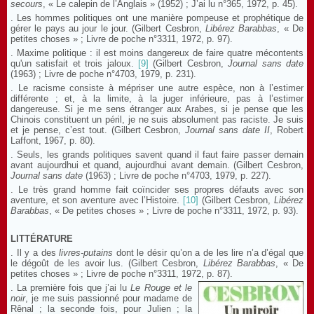
secours
, « Le calepin de l’Anglais » (1952) ; J’ai lu n°365, 1972, p. 45).
. Les hommes politiques ont une manière pompeuse et prophétique de
gérer le pays au jour le jour. (Gilbert Cesbron,
Libérez Barabbas
, « De
petites choses » ; Livre de poche n°3311, 1972, p. 97).
. Maxime politique : il est moins dangereux de faire quatre mécontents
qu'un satisfait et trois jaloux.
[9]
(Gilbert Cesbron,
Journal sans date
(1963) ; Livre de poche n°4703, 1979, p. 231).
. Le racisme consiste à mépriser une autre espèce, non à l’estimer
différente ; et, à la limite, à la juger inférieure, pas à l’estimer
dangereuse. Si je me sens étranger aux Arabes, si je pense que les
Chinois constituent un péril, je ne suis absolument pas raciste. Je suis
et je pense, c’est tout. (Gilbert Cesbron,
Journal sans date
II
, Robert
Laffont, 1967, p. 80).
. Seuls, les grands politiques savent quand il faut faire passer demain
avant aujourdhui et quand, aujourdhui avant demain. (Gilbert Cesbron,
Journal sans date
(1963) ; Livre de poche n°4703, 1979, p. 227).
. Le très grand homme fait coïncider ses propres défauts avec son
aventure, et son aventure avec l’Histoire.
[10]
(Gilbert Cesbron,
Libérez
Barabbas
, « De petites choses » ; Livre de poche n°3311, 1972, p. 93).
LITTÉRATURE
. Il y a des
livres-putains
dont le désir qu’on a de les lire n’a d’égal que
le dégoût de les avoir lus. (Gilbert Cesbron,
Libérez Barabbas
, « De
petites choses » ; Livre de poche n°3311, 1972, p. 87).
. La première fois que j’ai lu
Le Rouge et le
noir
, je me suis passionné pour madame de
Rênal ; la seconde fois, pour Julien ; la