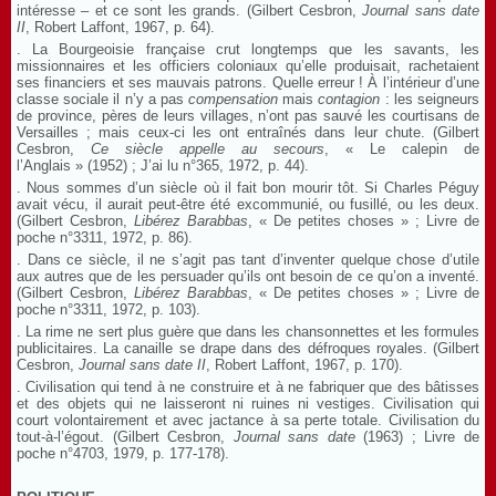
intéresse – et ce sont les grands. (Gilbert Cesbron,
Journal sans date
II
, Robert Laffont, 1967, p. 64).
. La Bourgeoisie française crut longtemps que les savants, les
missionnaires et les officiers coloniaux qu’elle produisait, rachetaient
ses financiers et ses mauvais patrons. Quelle erreur ! À l’intérieur d’une
classe sociale il n’y a pas
compensation
mais
contagion
: les seigneurs
de province, pères de leurs villages, n’ont pas sauvé les courtisans de
Versailles ; mais ceux-ci les ont entraînés dans leur chute. (Gilbert
Cesbron,
Ce siècle appelle au secours
, « Le calepin de
l’Anglais » (1952) ; J’ai lu n°365, 1972, p. 44).
. Nous sommes d’un siècle où il fait bon mourir tôt. Si Charles Péguy
avait vécu, il aurait peut-être été excommunié, ou fusillé, ou les deux.
(Gilbert Cesbron,
Libérez Barabbas
, « De petites choses » ; Livre de
poche n°3311, 1972, p. 86).
. Dans ce siècle, il ne s’agit pas tant d’inventer quelque chose d’utile
aux autres que de les persuader qu’ils ont besoin de ce qu’on a inventé.
(Gilbert Cesbron,
Libérez Barabbas
, « De petites choses » ; Livre de
poche n°3311, 1972, p. 103).
. La rime ne sert plus guère que dans les chansonnettes et les formules
publicitaires. La canaille se drape dans des défroques royales. (Gilbert
Cesbron,
Journal sans date
II
, Robert Laffont, 1967, p. 170).
. Civilisation qui tend à ne construire et à ne fabriquer que des bâtisses
et des objets qui ne laisseront ni ruines ni vestiges. Civilisation qui
court volontairement et avec jactance à sa perte totale. Civilisation du
tout-à-l’égout. (Gilbert Cesbron,
Journal sans date
(1963) ; Livre de
poche n°4703, 1979, p. 177-178).