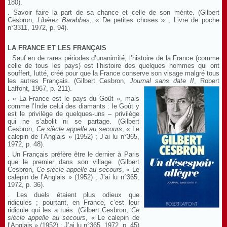
180).
. Savoir faire la part de sa chance et celle de son mérite. (Gilbert
Cesbron,
Libérez Barabbas
, « De petites choses » ; Livre de poche
n°3311, 1972, p. 94).
LA FRANCE ET LES FRANÇAIS
. Sauf en de rares périodes d’unanimité, l’histoire de la France (comme
celle de tous les pays) est l’histoire des quelques hommes qui ont
souffert, lutté, créé pour que la France conserve son visage malgré tous
les autres Français. (Gilbert Cesbron,
Journal sans date
II
, Robert
Laffont, 1967, p. 211).
. « La France est le pays du Goût », mais
comme l’Inde celui des diamants : le Goût y
est le privilège de quelques-uns – privilège
qui ne s’abolit ni se partage. (Gilbert
Cesbron,
Ce siècle appelle au secours
, « Le
calepin de l’Anglais » (1952) ; J’ai lu n°365,
1972, p. 48).
. Un Français préfère être le dernier à Paris
que le premier dans son village. (Gilbert
Cesbron,
Ce siècle appelle au secours
, « Le
calepin de l’Anglais » (1952) ; J’ai lu n°365,
1972, p. 36).
. Les duels étaient plus odieux que
ridicules ; pourtant, en France, c’est leur
ridicule qui les a tués. (Gilbert Cesbron,
Ce
siècle appelle au secours
, « Le calepin de
l’Anglais » (1952) ; J’ai lu n°365, 1972, p. 45).