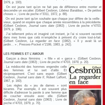
1979, p. 193).
. On est jeune tant qu’on ne fait pas de différence entre monter et
descendre un escalier. (Gilbert Cesbron,
Libérez Barabbas
, « De petites
choses » ; Livre de poche n°3311, 1972, p. 88).
. On est jeune tant qu'on souhaite que chaque jour diffère de la veille ;
vieux, quand on espère que chaque année ressemblera à la précédente.
(Gilbert Cesbron,
Journal sans date
(1963) ; Livre de poche n°4703,
1979, p. 196).
. J’ai tellement prévu et imaginé cet instant, je l’ai si souvent raconté
dans mes livres que celà m’empêche à présent d’y croire tout-à-fait.
(Gilbert Cesbron,
La regarder en face
(1982), « Il y avait là un
jardin… » ; Presses-Pocket n°2186, 1983, p. 242).
LES FEMMES ET L’AMOUR
. Garçon a deux féminins : « fille » et « garce ». (Gilbert Cesbron,
Journal sans date
(1963) ; Livre de poche n°4703, 1979, p. 20).
. La médiocrité des hommes engendre celle
des femmes et lui sert d’alibi. Et
réciproquement. C’est sans espoir. (Gilbert
Cesbron,
Journal sans date
II
, Robert Laffont,
1967, p. 160).
. Les règles du « jeu de dames » sont
bizarres. Par exemple, il est souvent plus
difficile d'adresser la parole à une femme que
de coucher ensuite avec elle. (Gilbert
Cesbron,
Journal sans date
(1963) ; Livre de
poche n°4703, 1979, p. 70).