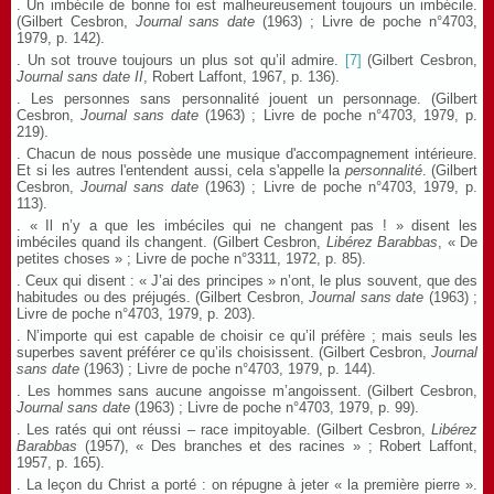
. Un imbécile de bonne foi est malheureusement toujours un imbécile.
(Gilbert Cesbron,
Journal sans date
(1963) ; Livre de poche n°4703,
1979, p. 142).
. Un sot trouve toujours un plus sot qu’il admire.
[7]
(Gilbert Cesbron,
Journal sans date
II
, Robert Laffont, 1967, p. 136).
. Les personnes sans personnalité jouent un personnage. (Gilbert
Cesbron,
Journal sans date
(1963) ; Livre de poche n°4703, 1979, p.
219).
. Chacun de nous possède une musique d'accompagnement intérieure.
Et si les autres l'entendent aussi, cela s'appelle la
personnalité
. (Gilbert
Cesbron,
Journal sans date
(1963) ; Livre de poche n°4703, 1979, p.
113).
. « Il n’y a que les imbéciles qui ne changent pas ! » disent les
imbéciles quand ils changent. (Gilbert Cesbron,
Libérez Barabbas
, « De
petites choses » ; Livre de poche n°3311, 1972, p. 85).
. Ceux qui disent : « J’ai des principes » n’ont, le plus souvent, que des
habitudes ou des préjugés. (Gilbert Cesbron,
Journal sans date
(1963) ;
Livre de poche n°4703, 1979, p. 203).
. N’importe qui est capable de choisir ce qu’il préfère ; mais seuls les
superbes savent préférer ce qu’ils choisissent. (Gilbert Cesbron,
Journal
sans date
(1963) ; Livre de poche n°4703, 1979, p. 144).
. Les hommes sans aucune angoisse m’angoissent. (Gilbert Cesbron,
Journal sans date
(1963) ; Livre de poche n°4703, 1979, p. 99).
. Les ratés qui ont réussi – race impitoyable. (Gilbert Cesbron,
Libérez
Barabbas
(1957), « Des branches et des racines » ; Robert Laffont,
1957, p. 165).
. La leçon du Christ a porté : on répugne à jeter « la première pierre ».