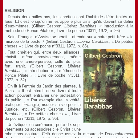
RELIGION
. Depuis deux-milles ans, les chrétiens ont l’habitude d’être traités de
fous. Et c’est lorsqu’on ne les appelle plus ainsi qu’ils doivent se défier
d’eux-mêmes. (Gilbert Cesbron,
Libérez Barabbas
, « Introduction à la
méthode de Ponce Pilate » ; Livre de poche n°3311, 1972, p. 26).
. Saint François d’Assise se serait-il attendri sur « notre petit frère » le
microbe de la peste ? (Gilbert Cesbron,
Libérez Barabbas
, « De petites
choses » ; Livre de poche n°3311, 1972, p. 83).
. Tout chrétien qui, entre deux alliances,
choisit, même provisoirement, même
avec une arrière-pensée, celle du plus
fort, trahit. (Gilbert Cesbron,
Libérez
Barabbas
, « Introduction à la méthode de
Ponce Pilate » ; Livre de poche n°3311,
1972, p. 32).
. On lit à l’entrée du Jardin des plantes, à
Paris : « Il est interdit de se livrer à toute
action pouvant entraîner une protestation
du public… » Par exemple dire la vérité,
pratiquer l’Évangile, risquer sa vie pour la
Justice, etc. (Gilbert Cesbron,
Libérez
Barabbas
, « De petites choses » ; Livre
de poche n°3311, 1972, p. 96).
. Un évêque, en cérémonie, porte dix-sept
vêtements ou accessoires ; le Christ : une
robe sans couture. Celà donne assez la mesure de l’
encombrement