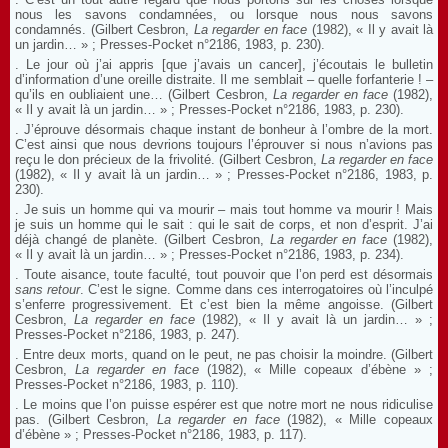
nous les savons condamnées, ou lorsque nous nous savons
condamnés. (Gilbert Cesbron,
La regarder en face
(1982), « Il y avait là
un jardin… » ; Presses-Pocket n°2186, 1983, p. 230).
. Le jour où j’ai appris [que j’avais un cancer], j’écoutais le bulletin
d’information d’une oreille distraite. Il me semblait – quelle forfanterie ! –
qu’ils en oubliaient une… (Gilbert Cesbron,
La regarder en face
(1982),
« Il y avait là un jardin… » ; Presses-Pocket n°2186, 1983, p. 230).
. J’éprouve désormais chaque instant de bonheur à l’ombre de la mort.
C’est ainsi que nous devrions toujours l’éprouver si nous n’avions pas
reçu le don précieux de la frivolité. (Gilbert Cesbron,
La regarder en face
(1982), « Il y avait là un jardin… » ; Presses-Pocket n°2186, 1983, p.
230).
. Je suis un homme qui va mourir – mais tout homme va mourir ! Mais
je suis un homme qui le sait : qui le sait de corps, et non d’esprit. J’ai
déjà changé de planète. (Gilbert Cesbron,
La regarder en face
(1982),
« Il y avait là un jardin… » ; Presses-Pocket n°2186, 1983, p. 234).
. Toute aisance, toute faculté, tout pouvoir que l’on perd est désormais
sans retour
. C’est le signe. Comme dans ces interrogatoires où l’inculpé
s’enferre progressivement. Et c’est bien la même angoisse. (Gilbert
Cesbron,
La regarder en face
(1982), « Il y avait là un jardin… » ;
Presses-Pocket n°2186, 1983, p. 247).
. Entre deux morts, quand on le peut, ne pas choisir la moindre. (Gilbert
Cesbron,
La regarder en face
(1982), « Mille copeaux d’ébène » ;
Presses-Pocket n°2186, 1983, p. 110).
. Le moins que l’on puisse espérer est que notre mort ne nous ridiculise
pas. (Gilbert Cesbron,
La regarder en face
(1982), « Mille copeaux
d’ébène » ; Presses-Pocket n°2186, 1983, p. 117).