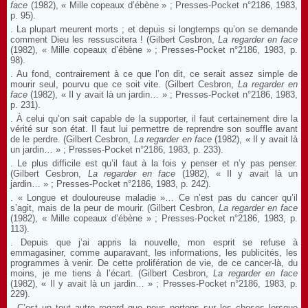
face
(1982), « Mille copeaux d’ébène » ; Presses-Pocket n°2186, 1983,
p. 95).
. La plupart meurent morts ; et depuis si longtemps qu’on se demande
comment Dieu les ressuscitera ! (Gilbert Cesbron,
La regarder en face
(1982), « Mille copeaux d’ébène » ; Presses-Pocket n°2186, 1983, p.
98).
. Au fond, contrairement à ce que l’on dit, ce serait assez simple de
mourir seul, pourvu que ce soit vite. (Gilbert Cesbron,
La regarder en
face
(1982), « Il y avait là un jardin… » ; Presses-Pocket n°2186, 1983,
p. 231).
. À celui qu’on sait capable de la supporter, il faut certainement dire la
vérité sur son état. Il faut lui permettre de reprendre son souffle avant
de le perdre. (Gilbert Cesbron,
La regarder en face
(1982), « Il y avait là
un jardin… » ; Presses-Pocket n°2186, 1983, p. 233).
. Le plus difficile est qu’il faut à la fois y penser et n’y pas penser.
(Gilbert Cesbron,
La regarder en face
(1982), « Il y avait là un
jardin… » ; Presses-Pocket n°2186, 1983, p. 242).
. « Longue et douloureuse maladie »… Ce n’est pas du cancer qu’il
s’agit, mais de la peur de mourir. (Gilbert Cesbron,
La regarder en face
(1982), « Mille copeaux d’ébène » ; Presses-Pocket n°2186, 1983, p.
113).
. Depuis que j’ai appris la nouvelle, mon esprit se refuse à
emmagasiner, comme auparavant, les informations, les publicités, les
programmes à venir. De cette prolifération de vie, de ce cancer-là, du
moins, je me tiens à l’écart. (Gilbert Cesbron,
La regarder en face
(1982), « Il y avait là un jardin… » ; Presses-Pocket n°2186, 1983, p.
229).
. C’est un tout autre regard que nous portons sur les choses lorsque