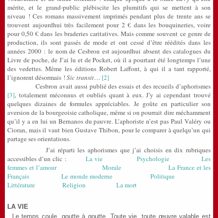
mérite, et le grand-public plébiscite les plumitifs qui se mettent à son
niveau ! Ces romans massivement imprimés pendant plus de trente ans se
trouvent aujourdhui très facilement pour 2 € dans les bouquineries, voire
pour 0,50 € dans les braderies caritatives. Mais comme souvent ce genre de
production, ils sont passés de mode et ont cessé d’être réédités dans les
années 2000 : le nom de Cesbron est aujourdhui absent des catalogues du
Livre de poche, de J’ai lu et de Pocket, où il a pourtant été longtemps l’une
des vedettes. Même les éditions Robert Laffont, à qui il a tant rapporté,
l’ignorent désormais !
Sic transit
…
[2]
Cesbron avait aussi publié des essais et des recueils d’aphorismes
[3]
, totalement méconnus et oubliés quant à eux. J’y ai cependant trouvé
quelques dizaines de formules appréciables. Je goûte en particulier son
aversion de la bourgeoisie catholique, même si on pourrait dire méchamment
qu’il y a en lui un Bernanos du pauvre. L’aphoriste n’est pas Paul Valéry ou
Cioran, mais il vaut bien Gustave Thibon, pour le comparer à quelqu’un qui
partage ses orientations.
J’ai réparti les aphorismes que j’ai choisis en dix rubriques
accessibles d’un clic :
La vie
Psychologie
Les
femmes et l’amour
Morale
La France et les
Français
Le monde moderne
Politique
Littérature
Religion
La mort
LA VIE
. Le temps coule, goutte à goutte. Toute vie, toute œuvre valable est