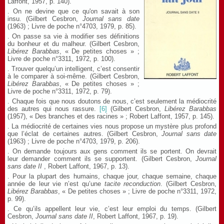
Laffont, 1957, p. 140).
. On ne devine que ce qu'on savait à son
insu. (Gilbert Cesbron,
Journal sans date
(1963) ; Livre de poche n°4703, 1979, p. 85).
. On passe sa vie à modifier ses définitions
du bonheur et du malheur. (Gilbert Cesbron,
Libérez Barabbas
, « De petites choses » ;
Livre de poche n°3311, 1972, p. 100).
. Trouver quelqu’un intelligent, c’est consentir
à le comparer à soi-même. (Gilbert Cesbron,
Libérez Barabbas
, « De petites choses » ;
Livre de poche n°3311, 1972, p. 79).
. Chaque fois que nous doutons de nous, c’est seulement la médiocrité
des autres qui nous rassure.
[6]
(Gilbert Cesbron,
Libérez Barabbas
(1957), « Des branches et des racines » ; Robert Laffont, 1957, p. 145).
. La médiocrité de certaines vies nous propose un mystère plus profond
que l’éclat de certaines autres. (Gilbert Cesbron,
Journal sans date
(1963) ; Livre de poche n°4703, 1979, p. 206).
. On demande toujours aux gens comment ils se portent. On devrait
leur demander comment ils se supportent. (Gilbert Cesbron,
Journal
sans date
II
, Robert Laffont, 1967, p. 13).
. Pour la plupart des humains, chaque jour, chaque semaine, chaque
année de leur vie n’est qu’une
tacite reconduction
. (Gilbert Cesbron,
Libérez Barabbas
, « De petites choses » ; Livre de poche n°3311, 1972,
p. 99).
. Ce qu’ils appellent leur vie, c’est leur emploi du temps. (Gilbert
Cesbron,
Journal sans date
II
, Robert Laffont, 1967, p. 19).