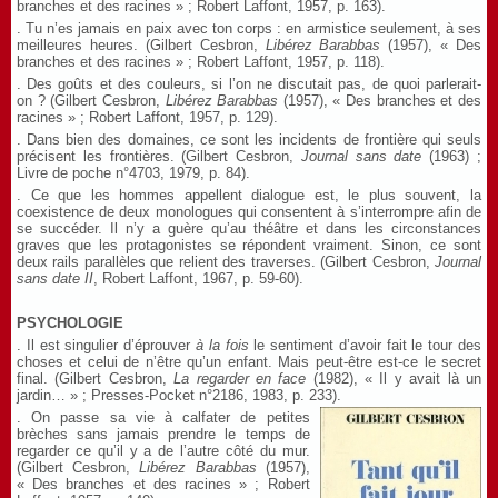
branches et des racines » ; Robert Laffont, 1957, p. 163).
. Tu n’es jamais en paix avec ton corps : en armistice seulement, à ses
meilleures heures. (Gilbert Cesbron,
Libérez Barabbas
(1957), « Des
branches et des racines » ; Robert Laffont, 1957, p. 118).
. Des goûts et des couleurs, si l’on ne discutait pas, de quoi parlerait-
on ? (Gilbert Cesbron,
Libérez Barabbas
(1957), « Des branches et des
racines » ; Robert Laffont, 1957, p. 129).
. Dans bien des domaines, ce sont les incidents de frontière qui seuls
précisent les frontières. (Gilbert Cesbron,
Journal sans date
(1963) ;
Livre de poche n°4703, 1979, p. 84).
. Ce que les hommes appellent dialogue est, le plus souvent, la
coexistence de deux monologues qui consentent à s’interrompre afin de
se succéder. Il n’y a guère qu’au théâtre et dans les circonstances
graves que les protagonistes se répondent vraiment. Sinon, ce sont
deux rails parallèles que relient des traverses. (Gilbert Cesbron,
Journal
sans date
II
, Robert Laffont, 1967, p. 59-60).
PSYCHOLOGIE
. Il est singulier d’éprouver
à la fois
le sentiment d’avoir fait le tour des
choses et celui de n’être qu’un enfant. Mais peut-être est-ce le secret
final. (Gilbert Cesbron,
La regarder en face
(1982), « Il y avait là un
jardin… » ; Presses-Pocket n°2186, 1983, p. 233).
. On passe sa vie à calfater de petites
brèches sans jamais prendre le temps de
regarder ce qu’il y a de l’autre côté du mur.
(Gilbert Cesbron,
Libérez Barabbas
(1957),
« Des branches et des racines » ; Robert