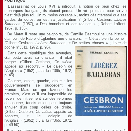
POLITIQUE
. L’assassinat de Louis XVI a introduit la notion de peur chez les
monarques français ; ils étaient perdus. Un roi qui craint pour sa vie
n’est déjà plus roi. Un roi moins courageux, moins désintéressé que ses
gardes du corps, où est sa justification ? (Gilbert Cesbron,
Libérez
Barabbas
(1957), « Des branches et des racines » ; Robert Laffont,
1957, p. 135).
. De Marat il reste une baignoire, de Camille Desmoulins une histoire
d’amour, de Fabre d’Églantine une chanson… – C’était bien la peine !
(Gilbert Cesbron,
Libérez Barabbas
, « De petites choses » ; Livre de
poche n°3311, 1972, p. 96).
. Dans cette république des aveugles,
Gambetta avait sa chance : il était
borgne. (Gilbert Cesbron,
Ce siècle
appelle au secours
, « Le calepin de
l’Anglais » (1952) ; J’ai lu n°365, 1972,
p. 45).
. Gauche, droite, gauche, droite : les
gouvernements se succèdent en
France. Mais ce qui favorise les
premiers, c’est qu’il est impossible de
revenir définitivement sur des réformes
de gauche, tandis qu’on peut toujours
annuler d’un coup celles de droite.
(Gilbert Cesbron,
Ce siècle appelle au
secours
, « Le calepin de
l’Anglais » (1952) ; J’ai lu n°365, 1972,
p. 49-50).
. Il y a un
cynisme de bonne foi
, propre aux gens de droite, plus naïf