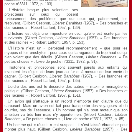
poche n°3311, 1972, p. 103).
. L’Histoire braque plus volontiers ses
projecteurs sur ceux qui posent
furieusement des problèmes que sur ceux qui, patiemment, les
résolvent. (Gilbert Cesbron,
Libérez Barabbas
(1957), « Des branches et
des racines » ; Robert Laffont, 1957, p. 139).
. L’Histoire est déjà une imposture en ceci qu’elle est écrite par les
survivants. (Gilbert Cesbron,
Libérez Barabbas
(1957), « Des branches
et des racines » ; Robert Laffont, 1957, p. 153).
. L’Histoire n’est un « perpétuel recommencement » que pour les
myopes et les presbytes : pour ceux qui la regardent de trop haut ou qui
n’en voient que des détails. (Gilbert Cesbron,
Libérez Barabbas
, « De
petites choses » ; Livre de poche n°3311, 1972, p. 91).
. Historiens et philosophes sont souvent pareils aux enfants qui
inventent les règles de leurs jeux au fur et à mesure de leur envie de
gagner. (Gilbert Cesbron,
Libérez Barabbas
(1957), « Des branches et
des racines » ; Robert Laffont, 1957, p. 135).
. L’ordre des uns est le désordre des autres – maxime ménagère et
politique. (Gilbert Cesbron,
Libérez Barabbas
(1957), « Des branches et
des racines » ; Robert Laffont, 1957, p. 151).
. Un avion qui s’attaque à un record n’emporte rien d’autre que du
carburant. Mais un avion est fait pour transporter des voyageurs et du
courrier, pas de l’essence. / Un homme qui n’a pour moteur que son
ambition va très loin mais n’y apporte rien. (Gilbert Cesbron,
Libérez
Barabbas
, « De petites choses » ; Livre de poche n°3311, 1972, p. 85).
. Un homme qui « réussit » est suspect : il s’est laissé ébrancher pour
monter plus haut. (Gilbert Cesbron,
Libérez Barabbas
(1957), « Des