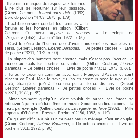
. Il se mit à manquer de respect aux femmes :
à ne plus se retourner sur leur passage…
(Gilbert Cesbron,
Journal sans date
(1963) ;
Livre de poche n°4703, 1979, p. 179).
. L’exhibitionnisme conduit les femmes à la
fortune et les hommes en prison. (Gilbert
Cesbron,
Ce siècle appelle au secours
, « Le calepin de
l’Anglais » (1952) ; J’ai lu n°365, 1972, p. 50).
. C’est le génie de l’homme que d’avoir transformé les mamelles en
seins. (Gilbert Cesbron,
Libérez Barabbas
, « De petites choses » ; Livre
de poche n°3311, 1972, p. 90).
. La plupart des hommes sont chastes mais n’osent pas l’avouer. Un
monde où seuls les libertins se vantent… (Gilbert Cesbron,
Libérez
Barabbas
, « De petites choses » ; Livre de poche n°3311, 1972, p. 87).
. Tu as le cœur en commun avec saint François d’Assise et saint
Vincent de Paul. Mais le sexe, tu l’as en commun avec le type qui a
violé, étranglé et jeté à l’eau une petite fille de dix ans… (Gilbert
Cesbron,
Libérez Barabbas
, « De petites choses » ; Livre de poche
n°3311, 1972, p. 89).
. Aimer vraiment quelqu’un, c’est vouloir de toutes ses forces se
retrouver à jamais où lui-même se trouve. Serait-ce un lieu inconnu – la
mort, par exemple. (Gilbert Cesbron,
La regarder en face
(1982), « Mille
copeaux d’ébène » ; Presses-Pocket n°2186, 1983, p. 119).
. Ce qui est difficile à réussir, ce n’est pas un ménage, c’est un couple.
(Gilbert Cesbron,
Libérez Barabbas
, « De petites choses » ; Livre de
poche n°3311, 1972, p. 90).