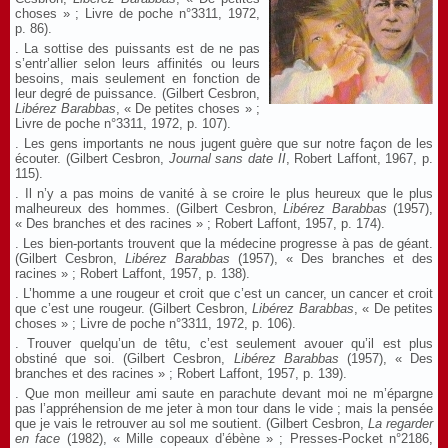
choses » ; Livre de poche n°3311, 1972,
p. 86).
. La sottise des puissants est de ne pas
s’entr’allier selon leurs affinités ou leurs
besoins, mais seulement en fonction de
leur degré de puissance. (Gilbert Cesbron,
Libérez Barabbas
, « De petites choses » ;
Livre de poche n°3311, 1972, p. 107).
. Les gens importants ne nous jugent guère que sur notre façon de les
écouter. (Gilbert Cesbron,
Journal sans date
II
, Robert Laffont, 1967, p.
115).
. Il n’y a pas moins de vanité à se croire le plus heureux que le plus
malheureux des hommes. (Gilbert Cesbron,
Libérez Barabbas
(1957),
« Des branches et des racines » ; Robert Laffont, 1957, p. 174).
. Les bien-portants trouvent que la médecine progresse à pas de géant.
(Gilbert Cesbron,
Libérez Barabbas
(1957), « Des branches et des
racines » ; Robert Laffont, 1957, p. 138).
. L’homme a une rougeur et croit que c’est un cancer, un cancer et croit
que c’est une rougeur. (Gilbert Cesbron,
Libérez Barabbas
, « De petites
choses » ; Livre de poche n°3311, 1972, p. 106).
. Trouver quelqu’un de têtu, c’est seulement avouer qu’il est plus
obstiné que soi. (Gilbert Cesbron,
Libérez Barabbas
(1957), « Des
branches et des racines » ; Robert Laffont, 1957, p. 139).
. Que mon meilleur ami saute en parachute devant moi ne m’épargne
pas l’appréhension de me jeter à mon tour dans le vide ; mais la pensée
que je vais le retrouver au sol me soutient. (Gilbert Cesbron,
La regarder
en face
(1982), « Mille copeaux d’ébène » ; Presses-Pocket n°2186,