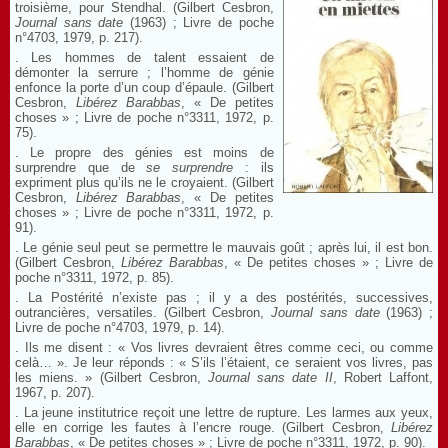
troisième, pour Stendhal. (Gilbert Cesbron,
Journal sans date
(1963) ; Livre de poche
n°4703, 1979, p. 217).
. Les hommes de talent essaient de
démonter la serrure ; l’homme de génie
enfonce la porte d’un coup d’épaule. (Gilbert
Cesbron,
Libérez Barabbas
, « De petites
choses » ; Livre de poche n°3311, 1972, p.
75).
. Le propre des génies est moins de
surprendre que de
se surprendre
: ils
expriment plus qu’ils ne le croyaient. (Gilbert
Cesbron,
Libérez Barabbas
, « De petites
choses » ; Livre de poche n°3311, 1972, p.
91).
. Le génie seul peut se permettre le mauvais goût ; après lui, il est bon.
(Gilbert Cesbron,
Libérez Barabbas
, « De petites choses » ; Livre de
poche n°3311, 1972, p. 85).
. La Postérité n’existe pas ; il y a des postérités, successives,
outrancières, versatiles. (Gilbert Cesbron,
Journal sans date
(1963) ;
Livre de poche n°4703, 1979, p. 14).
. Ils me disent : « Vos livres devraient êtres comme ceci, ou comme
celà… ». Je leur réponds : « S’ils l’étaient, ce seraient vos livres, pas
les miens. » (Gilbert Cesbron,
Journal sans date
II
, Robert Laffont,
1967, p. 207).
. La jeune institutrice reçoit une lettre de rupture. Les larmes aux yeux,
elle en corrige les fautes à l’encre rouge. (Gilbert Cesbron,
Libérez
Barabbas
, « De petites choses » ; Livre de poche n°3311, 1972, p. 90).