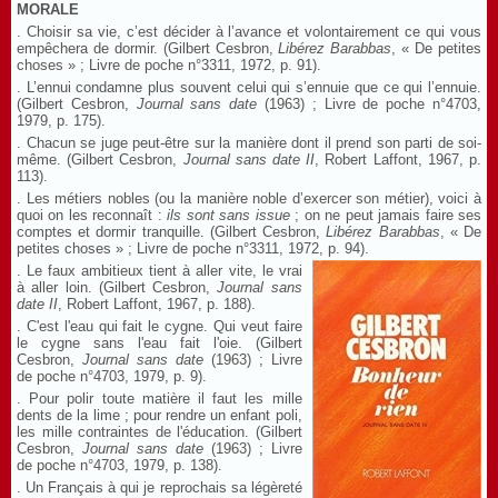
MORALE
. Choisir sa vie, c’est décider à l’avance et volontairement ce qui vous
empêchera de dormir. (Gilbert Cesbron,
Libérez Barabbas
, « De petites
choses » ; Livre de poche n°3311, 1972, p. 91).
. L’ennui condamne plus souvent celui qui s’ennuie que ce qui l’ennuie.
(Gilbert Cesbron,
Journal sans date
(1963) ; Livre de poche n°4703,
1979, p. 175).
. Chacun se juge peut-être sur la manière dont il prend son parti de soi-
même. (Gilbert Cesbron,
Journal sans date
II
, Robert Laffont, 1967, p.
113).
. Les métiers nobles (ou la manière noble d’exercer son métier), voici à
quoi on les reconnaît :
ils sont sans issue
; on ne peut jamais faire ses
comptes et dormir tranquille. (Gilbert Cesbron,
Libérez Barabbas
, « De
petites choses » ; Livre de poche n°3311, 1972, p. 94).
. Le faux ambitieux tient à aller vite, le vrai
à aller loin. (Gilbert Cesbron,
Journal sans
date
II
, Robert Laffont, 1967, p. 188).
. C'est l'eau qui fait le cygne. Qui veut faire
le cygne sans l'eau fait l'oie. (Gilbert
Cesbron,
Journal sans date
(1963) ; Livre
de poche n°4703, 1979, p. 9).
. Pour polir toute matière il faut les mille
dents de la lime ; pour rendre un enfant poli,
les mille contraintes de l'éducation. (Gilbert
Cesbron,
Journal sans date
(1963) ; Livre
de poche n°4703, 1979, p. 138).
. Un Français à qui je reprochais sa légèreté