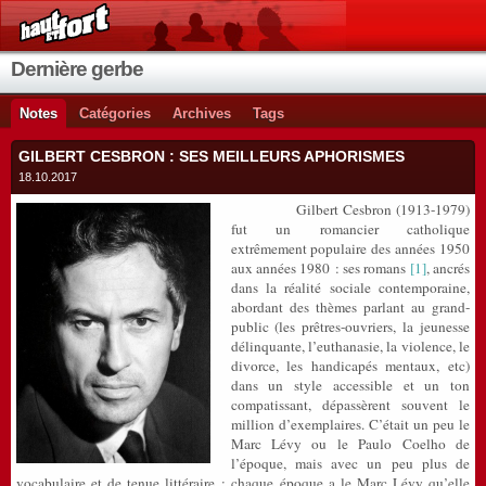
Dernière gerbe
Notes
Catégories
Archives
Tags
GILBERT CESBRON : SES MEILLEURS APHORISMES
18.10.2017
Gilbert Cesbron (1913-1979)
fut un romancier catholique
extrêmement populaire des années 1950
aux années 1980 : ses romans
[1]
, ancrés
dans la réalité sociale contemporaine,
abordant des thèmes parlant au grand-
public (les prêtres-ouvriers, la jeunesse
délinquante, l’euthanasie, la violence, le
divorce, les handicapés mentaux, etc)
dans un style accessible et un ton
compatissant, dépassèrent souvent le
million d’exemplaires. C’était un peu le
Marc Lévy ou le Paulo Coelho de
l’époque, mais avec un peu plus de
vocabulaire et de tenue littéraire : chaque époque a le Marc Lévy qu’elle