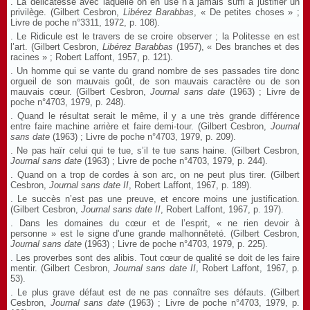
. La délicatesse avec laquelle on en use n’a jamais suffi à justifier un
privilège. (Gilbert Cesbron,
Libérez Barabbas
, « De petites choses » ;
Livre de poche n°3311, 1972, p. 108).
. Le Ridicule est le travers de se croire observer ; la Politesse en est
l’art. (Gilbert Cesbron,
Libérez Barabbas
(1957), « Des branches et des
racines » ; Robert Laffont, 1957, p. 121).
. Un homme qui se vante du grand nombre de ses passades tire donc
orgueil de son mauvais goût, de son mauvais caractère ou de son
mauvais cœur. (Gilbert Cesbron,
Journal sans date
(1963) ; Livre de
poche n°4703, 1979, p. 248).
. Quand le résultat serait le même, il y a une très grande différence
entre faire machine arrière et faire demi-tour. (Gilbert Cesbron,
Journal
sans date
(1963) ; Livre de poche n°4703, 1979, p. 209).
. Ne pas haïr celui qui te tue, s’il te tue sans haine. (Gilbert Cesbron,
Journal sans date
(1963) ; Livre de poche n°4703, 1979, p. 244).
. Quand on a trop de cordes à son arc, on ne peut plus tirer. (Gilbert
Cesbron,
Journal sans date
II
, Robert Laffont, 1967, p. 189).
. Le succès n’est pas une preuve, et encore moins une justification.
(Gilbert Cesbron,
Journal sans date
II
, Robert Laffont, 1967, p. 197).
. Dans les domaines du cœur et de l’esprit, « ne rien devoir à
personne » est le signe d’une grande malhonnêteté. (Gilbert Cesbron,
Journal sans date
(1963) ; Livre de poche n°4703, 1979, p. 225).
. Les proverbes sont des alibis. Tout cœur de qualité se doit de les faire
mentir. (Gilbert Cesbron,
Journal sans date
II
, Robert Laffont, 1967, p.
53).
. Le plus grave défaut est de ne pas connaître ses défauts. (Gilbert
Cesbron,
Journal sans date
(1963) ; Livre de poche n°4703, 1979, p.