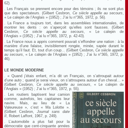
62).
. Les Français se prennent encore pour des témoins ; ils ne sont plus
que des spectateurs. (Gilbert Cesbron,
Ce siècle appelle au secours
,
« Le calepin de l’Anglais » (1952) ; J’ai lu n°365, 1972, p. 56).
. La France a toujours tort, dans les assemblées internationales, de
montrer les dents : on s’aperçoit qu’elles sont fausses. (Gilbert
Cesbron,
Ce siècle appelle au secours
, « Le calepin de
l’Anglais » (1952) ; J’ai lu n°365, 1972, p. 42-43).
. La France nous a appris comment pouvait s’effondrer une nation : à la
manière d’une falaise, invisiblement rongée, minée, sapée durant le
temps qu’il faut. Et, tout d’un coup… (Gilbert Cesbron,
Ce siècle appelle
au secours
, « Le calepin de l’Anglais » (1952) ; J’ai lu n°365, 1972, p.
46).
LE MONDE MODERNE
. « Quand j’étais enfant, m’a dit un Français, on s’attroupait autour
d’une auto ; quand je serai vieux, on s’attroupera autour d’un cheval… »
(Gilbert Cesbron,
Ce siècle appelle au secours
, « Le calepin de
l’Anglais » (1952) ; J’ai lu n°365, 1972, p. 55).
. Les routiers baptisent leur camion
comme, autrefois, les capitaines leur
navire. Mais, au lieu de « La
Valeureuse », c’est « Ma Lolotte ».
(Gilbert Cesbron,
Journal sans date
II
, Robert Laffont, 1967, p. 249).
. L’automobile a plus fait pour la
démocratie que cent-cinquante années