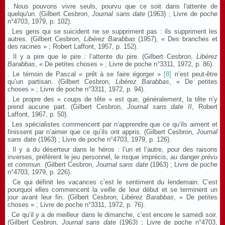
. Nous pouvons vivre seuls, pourvu que ce soit dans l'attente de
quelqu'un. (Gilbert Cesbron,
Journal sans date
(1963) ; Livre de poche
n°4703, 1979, p. 102).
. Les gens qui se suicident ne se suppriment pas : ils suppriment les
autres. (Gilbert Cesbron,
Libérez Barabbas
(1957), « Des branches et
des racines » ; Robert Laffont, 1957, p. 152).
. Il y a pire que le pire : l’attente du pire. (Gilbert Cesbron,
Libérez
Barabbas
, « De petites choses » ; Livre de poche n°3311, 1972, p. 86).
. Le témoin de Pascal « prêt à se faire égorger »
[8]
n’est peut-être
qu’un partisan. (Gilbert Cesbron,
Libérez Barabbas
, « De petites
choses » ; Livre de poche n°3311, 1972, p. 94).
. Le propre des « coups de tête » est que, généralement, la tête n’y
prend aucune part. (Gilbert Cesbron,
Journal sans date
II
, Robert
Laffont, 1967, p. 50).
. Les spécialistes commencent par n’apprendre que ce qu’ils aiment et
finissent par n’aimer que ce qu’ils ont appris. (Gilbert Cesbron,
Journal
sans date
(1963) ; Livre de poche n°4703, 1979, p. 126).
. Il y a du déserteur dans le héros : l’un et l’autre, pour des raisons
inverses, préfèrent le jeu personnel, le risque imprécis, au danger
prévu
et
commun
. (Gilbert Cesbron,
Journal sans date
(1963) ; Livre de poche
n°4703, 1979, p. 226).
. Ce qui définit les vacances c’est le sentiment du lendemain. C’est
pourquoi elles commencent la veille de leur début et se terminent un
jour avant leur fin. (Gilbert Cesbron,
Libérez Barabbas
, « De petites
choses » ; Livre de poche n°3311, 1972, p. 76).
. Ce qu’il y a de meilleur dans le dimanche, c’est encore le samedi soir.
(Gilbert Cesbron,
Journal sans date
(1963) ; Livre de poche n°4703,