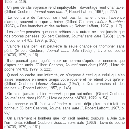
1983, p. 119).
. Un peu de clairvoyance rend impitoyable ; davantage rend charitable.
(Gilbert Cesbron,
Journal sans date
II
, Robert Laffont, 1967, p. 227).
. Le contraire de l’amour, ce n’est pas la haine : c’est l’absence
d’amour, souvent pire que la haine. (Gilbert Cesbron,
Libérez Barabbas
(1957), « Des branches et des racines » ; Robert Laffont, 1957, p. 117).
. Les arrière-pensées que nous prêtons aux autres ne sont jamais que
nos propres pensées. (Gilbert Cesbron,
Journal sans date
(1963) ; Livre
de poche n°4703, 1979, p. 163).
. Vaincre sans péril est peut-être la seule chance de triompher sans
péril. (Gilbert Cesbron,
Journal sans date
(1963) ; Livre de poche
n°4703, 1979, p. 16).
. Il se pourrait qu'on jugeât mieux un homme d'après ses ennemis que
d'après ses amis. (Gilbert Cesbron,
Journal sans date
(1963) ; Livre de
poche n°4703, 1979, p. 122).
. Quand on cache une infirmité, on s’expose à ceci que celui qui s’en
avise remarque en même temps votre rouerie et ne retient plus qu’elle.
(Gilbert Cesbron,
Libérez Barabbas
(1957), « Des branches et des
racines » ; Robert Laffont, 1957, p. 146).
. On n’est jamais si bien
asservi
que par soi-même. (Gilbert Cesbron,
Journal sans date
(1963) ; Livre de poche n°4703, 1979, p. 54).
. Un bonheur qu’il faut « défendre » n’est déjà plus tout-à-fait un
bonheur. (Gilbert Cesbron,
Journal sans date
II
, Robert Laffont, 1967, p.
65).
. On a rarement le bonheur que l’on croit mériter, toujours la Joie que
l’on mérite. (Gilbert Cesbron,
Journal sans date
(1963) ; Livre de poche
n°4703, 1979, p. 161).