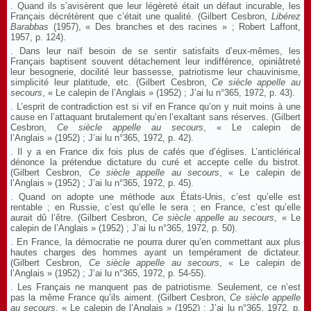
. Quand ils s’avisèrent que leur légèreté était un défaut incurable, les
Français décrétèrent que c’était une qualité. (Gilbert Cesbron,
Libérez
Barabbas
(1957), « Des branches et des racines » ; Robert Laffont,
1957, p. 124).
. Dans leur naïf besoin de se sentir satisfaits d’eux-mêmes, les
Français baptisent souvent détachement leur indifférence, opiniâtreté
leur besognerie, docilité leur bassesse, patriotisme leur chauvinisme,
simplicité leur platitude, etc. (Gilbert Cesbron,
Ce siècle appelle au
secours
, « Le calepin de l’Anglais » (1952) ; J’ai lu n°365, 1972, p. 43).
. L’esprit de contradiction est si vif en France qu’on y nuit moins à une
cause en l’attaquant brutalement qu’en l’exaltant sans réserves. (Gilbert
Cesbron,
Ce siècle appelle au secours
, « Le calepin de
l’Anglais » (1952) ; J’ai lu n°365, 1972, p. 42).
. Il y a en France dix fois plus de cafés que d’églises. L’anticlérical
dénonce la prétendue dictature du curé et accepte celle du bistrot.
(Gilbert Cesbron,
Ce siècle appelle au secours
, « Le calepin de
l’Anglais » (1952) ; J’ai lu n°365, 1972, p. 45).
. Quand on adopte une méthode aux États-Unis, c’est qu’elle est
rentable ; en Russie, c’est qu’elle le sera ; en France, c’est qu’elle
aurait dû l’être. (Gilbert Cesbron,
Ce siècle appelle au secours
, « Le
calepin de l’Anglais » (1952) ; J’ai lu n°365, 1972, p. 50).
. En France, la démocratie ne pourra durer qu’en commettant aux plus
hautes charges des hommes ayant un tempérament de dictateur.
(Gilbert Cesbron,
Ce siècle appelle au secours
, « Le calepin de
l’Anglais » (1952) ; J’ai lu n°365, 1972, p. 54-55).
. Les Français ne manquent pas de patriotisme. Seulement, ce n’est
pas la même France qu’ils aiment. (Gilbert Cesbron,
Ce siècle appelle
au secours
, « Le calepin de l’Anglais » (1952) ; J’ai lu n°365, 1972, p.