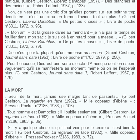
pratique. (Gilbert Cesbron,
Libérez Barabbas
(1957), « Des branches et
des racines » ; Robert Laffont, 1957, p. 133).
. Non, ce n’est pas une croix d’or qu’elles portent sur leur poitrine trop
décolletée : c’est un bijou en forme d’avion, tout au plus ! (Gilbert
Cesbron,
Libérez Barabbas
, « De petites choses » ; Livre de poche
n°3311, 1972, p. 95).
. « Mon ami – dit la grosse dame au mendiant – je n’ai pas le temps de
fouiller dans mon sac : je suis déjà en retard pour la messe… » (Gilbert
Cesbron,
Libérez Barabbas
, « De petites choses » ; Livre de poche
n°3311, 1972, p. 79).
. Dieu n’est pour la plupart qu’un immense
au cas où
. (Gilbert Cesbron,
Journal sans date
(1963) ; Livre de poche n°4703, 1979, p. 250).
. Pour beaucoup, Dieu est une sorte d’oncle d’Amérique dont on espère
vaguement qu’il se manifestera au moment même où on ne l’espérait
plus. (Gilbert Cesbron,
Journal sans date
II
, Robert Laffont, 1967, p.
179).
LA MORT
. Seuil de la mort, jamais usé malgré tant de passants… (Gilbert
Cesbron,
La regarder en face
(1982), « Mille copeaux d’ébène » ;
Presses-Pocket n°2186, 1983, p. 106).
. Tout homme est Damoclès ; il l’oublie seulement. (Gilbert Cesbron,
La
regarder en face
(1982), « Mille copeaux d’ébène » ; Presses-Pocket
n°2186, 1983, p. 86).
. S’il y a quelque chose « qu’il faut voir pour le croire », c’est bien la
mort ! (Gilbert Cesbron,
La regarder en face
(1982), « Mille copeaux
d’ébène » ; Presses-Pocket n°2186, 1983, p. 72).