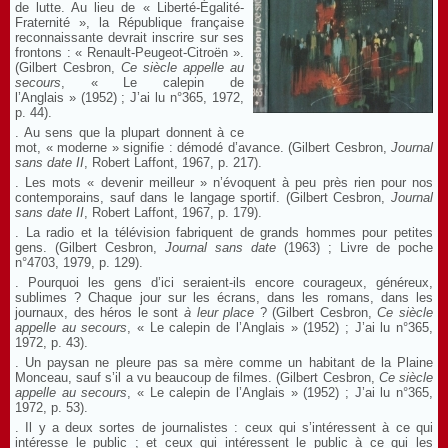
de lutte. Au lieu de « Liberté-Égalité-
Fraternité », la République française
reconnaissante devrait inscrire sur ses
frontons : « Renault-Peugeot-Citroën ».
(Gilbert Cesbron,
Ce siècle appelle au
secours
, « Le calepin de
l’Anglais » (1952) ; J’ai lu n°365, 1972,
p. 44).
. Au sens que la plupart donnent à ce
mot, « moderne » signifie : démodé d’avance. (Gilbert Cesbron,
Journal
sans date
II
, Robert Laffont, 1967, p. 217).
. Les mots « devenir meilleur » n’évoquent à peu près rien pour nos
contemporains, sauf dans le langage sportif. (Gilbert Cesbron,
Journal
sans date
II
, Robert Laffont, 1967, p. 179).
. La radio et la télévision fabriquent de grands hommes pour petites
gens. (Gilbert Cesbron,
Journal sans date
(1963) ; Livre de poche
n°4703, 1979, p. 129).
. Pourquoi les gens d’ici seraient-ils encore courageux, généreux,
sublimes ? Chaque jour sur les écrans, dans les romans, dans les
journaux, des héros le sont
à leur place
? (Gilbert Cesbron,
Ce siècle
appelle au secours
, « Le calepin de l’Anglais » (1952) ; J’ai lu n°365,
1972, p. 43).
. Un paysan ne pleure pas sa mère comme un habitant de la Plaine
Monceau, sauf s’il a vu beaucoup de filmes. (Gilbert Cesbron,
Ce siècle
appelle au secours
, « Le calepin de l’Anglais » (1952) ; J’ai lu n°365,
1972, p. 53).
. Il y a deux sortes de journalistes : ceux qui s’intéressent à ce qui
intéresse le public ; et ceux qui intéressent le public à ce qui les