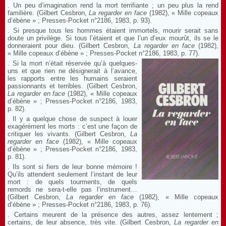
. Un peu d’imagination rend la mort terrifiante ; un peu plus la rend
familière. (Gilbert Cesbron,
La regarder en face
(1982), « Mille copeaux
d’ébène » ; Presses-Pocket n°2186, 1983, p. 93).
. Si presque tous les hommes étaient immortels, mourir serait sans
doute un privilège. Si tous l’étaient et que l’un d’eux mourût, ils se le
donneraient pour dieu. (Gilbert Cesbron,
La regarder en face
(1982),
« Mille copeaux d’ébène » ; Presses-Pocket n°2186, 1983, p. 77).
. Si la mort n’était réservée qu’à quelques-
uns et que rien ne désignerait à l’avance,
les rapports entre les humains seraient
passionnants et terribles. (Gilbert Cesbron,
La regarder en face
(1982), « Mille copeaux
d’ébène » ; Presses-Pocket n°2186, 1983,
p. 82).
. Il y a quelque chose de suspect à louer
exagérément les morts : c’est une façon de
critiquer les vivants. (Gilbert Cesbron,
La
regarder en face
(1982), « Mille copeaux
d’ébène » ; Presses-Pocket n°2186, 1983,
p. 81).
. Ils sont si fiers de leur bonne mémoire !
Qu’ils attendent seulement l’instant de leur
mort : de quels tourments, de quels
remords ne sera-t-elle pas l’instrument…
(Gilbert Cesbron,
La regarder en face
(1982), « Mille copeaux
d’ébène » ; Presses-Pocket n°2186, 1983, p. 76).
. Certains meurent de la présence des autres, assez lentement ;
certains, de leur absence, très vite. (Gilbert Cesbron,
La regarder en