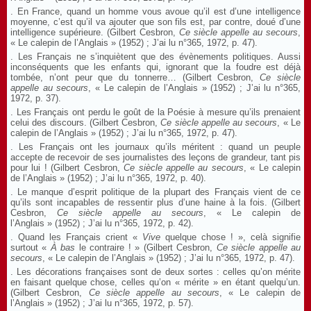
. En France, quand un homme vous avoue qu’il est d’une intelligence
moyenne, c’est qu’il va ajouter que son fils est, par contre, doué d’une
intelligence supérieure. (Gilbert Cesbron,
Ce siècle appelle au secours
,
« Le calepin de l’Anglais » (1952) ; J’ai lu n°365, 1972, p. 47).
. Les Français ne s’inquiètent que des évènements politiques. Aussi
inconséquents que les enfants qui, ignorant que la foudre est déjà
tombée, n’ont peur que du tonnerre… (Gilbert Cesbron,
Ce siècle
appelle au secours
, « Le calepin de l’Anglais » (1952) ; J’ai lu n°365,
1972, p. 37).
. Les Français ont perdu le goût de la Poésie à mesure qu’ils prenaient
celui des discours. (Gilbert Cesbron,
Ce siècle appelle au secours
, « Le
calepin de l’Anglais » (1952) ; J’ai lu n°365, 1972, p. 47).
. Les Français ont les journaux qu’ils méritent : quand un peuple
accepte de recevoir de ses journalistes des leçons de grandeur, tant pis
pour lui ! (Gilbert Cesbron,
Ce siècle appelle au secours
, « Le calepin
de l’Anglais » (1952) ; J’ai lu n°365, 1972, p. 40).
. Le manque d’esprit politique de la plupart des Français vient de ce
qu’ils sont incapables de ressentir plus d’une haine à la fois. (Gilbert
Cesbron,
Ce siècle appelle au secours
, « Le calepin de
l’Anglais » (1952) ; J’ai lu n°365, 1972, p. 42).
. Quand les Français crient «
Vive
quelque chose ! », celà signifie
surtout «
À bas
le contraire ! » (Gilbert Cesbron,
Ce siècle appelle au
secours
, « Le calepin de l’Anglais » (1952) ; J’ai lu n°365, 1972, p. 47).
. Les décorations françaises sont de deux sortes : celles qu’on mérite
en faisant quelque chose, celles qu’on « mérite » en étant quelqu’un.
(Gilbert Cesbron,
Ce siècle appelle au secours
, « Le calepin de
l’Anglais » (1952) ; J’ai lu n°365, 1972, p. 57).