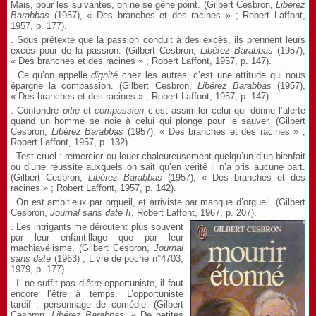
Mais, pour les suivantes, on ne se gêne point. (Gilbert Cesbron,
Libérez
Barabbas
(1957), « Des branches et des racines » ; Robert Laffont,
1957, p. 177).
. Sous prétexte que la passion conduit à des excès, ils prennent leurs
excès pour de la passion. (Gilbert Cesbron,
Libérez Barabbas
(1957),
« Des branches et des racines » ; Robert Laffont, 1957, p. 147).
. Ce qu’on appelle
dignité
chez les autres, c’est une attitude qui nous
épargne la compassion. (Gilbert Cesbron,
Libérez Barabbas
(1957),
« Des branches et des racines » ; Robert Laffont, 1957, p. 147).
. Confondre
pitié
et
compassion
c’est assimiler celui qui donne l’alerte
quand un homme se noie à celui qui plonge pour le sauver. (Gilbert
Cesbron,
Libérez Barabbas
(1957), « Des branches et des racines » ;
Robert Laffont, 1957, p. 132).
. Test cruel : remercier ou louer chaleureusement quelqu’un d’un bienfait
ou d’une réussite auxquels on sait qu’en vérité il n’a pris aucune part.
(Gilbert Cesbron,
Libérez Barabbas
(1957), « Des branches et des
racines » ; Robert Laffont, 1957, p. 142).
. On est ambitieux par orgueil, et arriviste par manque d’orgueil. (Gilbert
Cesbron,
Journal sans date
II
, Robert Laffont, 1967, p. 207).
. Les intrigants me déroutent plus souvent
par leur enfantillage que par leur
machiavélisme. (Gilbert Cesbron,
Journal
sans date
(1963) ; Livre de poche n°4703,
1979, p. 177).
. Il ne suffit pas d’être opportuniste, il faut
encore l’être à temps. L’opportuniste
tardif : personnage de comédie. (Gilbert
Cesbron,
Libérez Barabbas
, « De petites