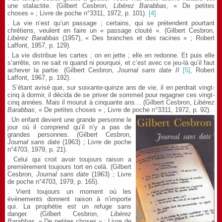
une stalactite. (Gilbert Cesbron,
Libérez Barabbas
, « De petites
choses » ; Livre de poche n°3311, 1972, p. 101).
[4]
. La vie n’est qu’un passage ; certains, qui se prétendent pourtant
chrétiens, veulent en faire un « passage clouté ». (Gilbert Cesbron,
Libérez Barabbas
(1957), « Des branches et des racines » ; Robert
Laffont, 1957, p. 129).
. La vie distribue les cartes ; on en jette ; elle en redonne. Et puis elle
s’arrête, on ne sait ni quand ni pourquoi, et c’est avec ce jeu-là qu’il faut
achever la partie. (Gilbert Cesbron,
Journal sans date
II
[5]
, Robert
Laffont, 1967, p. 192).
. S’étant avisé que, sur soixante-quinze ans de vie, il en perdrait vingt-
cinq à dormir, il décida de se priver de sommeil pour regagner ces vingt-
cinq années. Mais il mourut à cinquante ans… (Gilbert Cesbron,
Libérez
Barabbas
, « De petites choses » ; Livre de poche n°3311, 1972, p. 92).
. Un enfant devient une grande personne le
jour où il comprend qu’il n’y a pas de
grandes personnes. (Gilbert Cesbron,
Journal sans date
(1963) ; Livre de poche
n°4703, 1979, p. 21).
. Celui qui croit avoir toujours raison a
premièrement toujours tort en celà. (Gilbert
Cesbron,
Journal sans date
(1963) ; Livre
de poche n°4703, 1979, p. 165).
. Vient toujours un moment où les
évènements donnent raison à n’importe
qui. La prophétie est un refuge sans
danger. (Gilbert Cesbron,
Libérez
Barabbas
, « De petites choses » ; Livre de