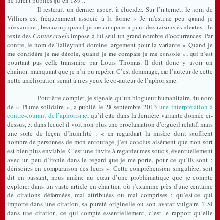
ne furent publiés qu’en 1891.
Il resterait un dernier aspect à élucider. Sur l’internet, le nom de
Villiers est fréquemment associé à la forme « Je m'estime peu quand je
m'examine ; beaucoup quand je me compare » pour des raisons évidentes : le
texte des
Contes cruels
impose à lui seul un grand nombre d’occurrences. Par
contre, le nom de Talleyrand domine largement pour la variante « Quand je
me considère je me désole, quand je me compare je me console », qui n’est
pourtant pas celle transmise par Louis Thomas. Il doit donc y avoir un
chaînon manquant que je n’ai pu repérer. C’est dommage, car l’auteur de cette
nette amélioration serait à mes yeux le co-auteur de l’aphorisme.
Pour être complet, je signale qu’un blogueur humanitaire, du nom
de « Plume solidaire », a publié le 28 septembre 2013
une interprétation à
contre-courant de l’aphorisme
, qu’il cite dans la dernière variante donnée ci-
dessus, et dans lequel il voit non plus une proclamation d’orgueil relatif, mais
une sorte de leçon d’humilité : « en regardant la misère dont souffrent
nombre de personnes de mon entourage, j’en conclus aisément que mon sort
est bien plus enviable. C’est une invite à regarder mes soucis, éventuellement
avec un peu d’ironie dans le regard que je me porte, pour ce qu’ils sont :
dérisoires en comparaison des leurs ». Cette compréhension singulière, soit
dit en passant, nous amène au cœur d’une problématique que je compte
explorer dans un vaste article en chantier, où j’examine près d'une centaine
de citations déformées, mal attribuées ou mal comprises : qu’est-ce qui
importe dans une citation, sa pureté originelle ou son avatar vulgaire ? Si
dans une citation, ce qui compte essentiellement, c’est le rapport qu’elle