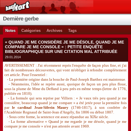
Dernière gerbe
Notes
Catégories
Archives
Tags
« QUAND JE ME CONSIDÈRE JE ME DÉSOLE, QUAND JE ME
COMPARE JE ME CONSOLE » : PETITE ENQUÊTE
BIBLIOGRAPHIQUE SUR UNE CITATION MAL ATTRIBUÉE
29.01.2014
AVERTISSEMENT : J'ai récemment repris l'enquête de façon plus fine, et j'ai
fait de nombreuses découvertes, qui vont m'obliger à refondre complètement
cet article. Pour l'essentiel :
- La première origine dans la bouche de Paul-Joseph Barthez est maintenue.
- Néanmoins, l'idée se repère aussi, quoique de façon un peu plus floue,
sous la plume de Mme du Deffand à peu près en même temps (lettre de 1776,
publiée en 1810).
- La formule qui sera reprise par Villiers : « Je vaux très peu quand je me
considère, beaucoup quand je me compare » a été jetée pour la première fois
par
le cardinal Jean-Sifrein Maury
(1746-1817), à son confrère de
l'Académie Regnaud de Saint-Jean d'Angély, fin 1806 ou début 1807.
- Sous cette forme, la sentence est assez répandue au XIXe siècle.
- La forme alternative « Quand je me regarde je me désole, quand je me
compare je me console » n'est pas attestée avant 1969.