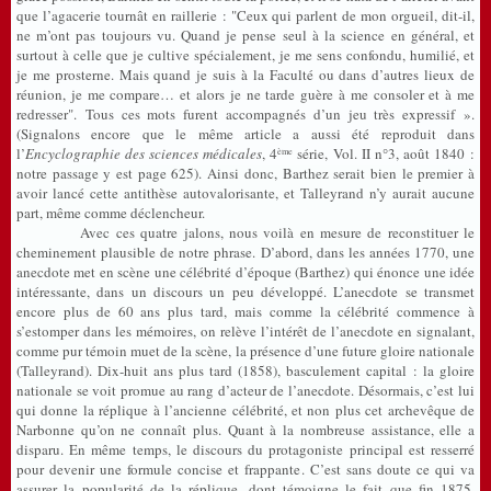
que l’agacerie tournât en raillerie : "Ceux qui parlent de mon orgueil, dit-il,
ne m’ont pas toujours vu. Quand je pense seul à la science en général, et
surtout à celle que je cultive spécialement, je me sens confondu, humilié, et
je me prosterne. Mais quand je suis à la Faculté ou dans d’autres lieux de
réunion, je me compare… et alors je ne tarde guère à me consoler et à me
redresser". Tous ces mots furent accompagnés d’un jeu très expressif ».
(Signalons encore que le même article a aussi été reproduit dans
l’
Encyclographie des sciences médicales
, 4
série, Vol. II n°3, août 1840 :
ème
notre passage y est page 625). Ainsi donc, Barthez serait bien le premier à
avoir lancé cette antithèse autovalorisante, et Talleyrand n’y aurait aucune
part, même comme déclencheur.
Avec ces quatre jalons, nous voilà en mesure de reconstituer le
cheminement plausible de notre phrase. D’abord, dans les années 1770, une
anecdote met en scène une célébrité d’époque (Barthez) qui énonce une idée
intéressante, dans un discours un peu développé. L’anecdote se transmet
encore plus de 60 ans plus tard, mais comme la célébrité commence à
s’estomper dans les mémoires, on relève l’intérêt de l’anecdote en signalant,
comme pur témoin muet de la scène, la présence d’une future gloire nationale
(Talleyrand). Dix-huit ans plus tard (1858), basculement capital : la gloire
nationale se voit promue au rang d’acteur de l’anecdote. Désormais, c’est lui
qui donne la réplique à l’ancienne célébrité, et non plus cet archevêque de
Narbonne qu’on ne connaît plus. Quant à la nombreuse assistance, elle a
disparu. En même temps, le discours du protagoniste principal est resserré
pour devenir une formule concise et frappante. C’est sans doute ce qui va
assurer la popularité de la réplique, dont témoigne le fait que fin 1875,