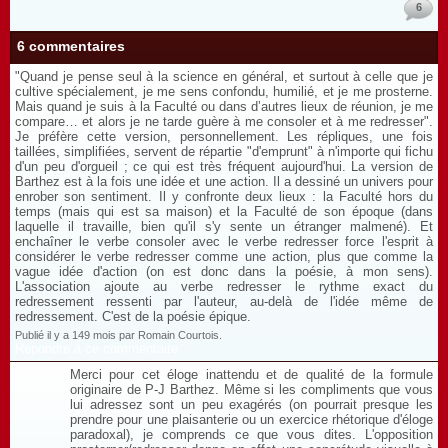
6
6 commentaires
"Quand je pense seul à la science en général, et surtout à celle que je
cultive spécialement, je me sens confondu, humilié, et je me prosterne.
Mais quand je suis à la Faculté ou dans d’autres lieux de réunion, je me
compare… et alors je ne tarde guère à me consoler et à me redresser".
Je préfère cette version, personnellement. Les répliques, une fois
taillées, simplifiées, servent de répartie "d'emprunt" à n'importe qui fichu
d'un peu d'orgueil ; ce qui est très fréquent aujourd'hui. La version de
Barthez est à la fois une idée et une action. Il a dessiné un univers pour
enrober son sentiment. Il y confronte deux lieux : la Faculté hors du
temps (mais qui est sa maison) et la Faculté de son époque (dans
laquelle il travaille, bien qu'il s'y sente un étranger malmené). Et
enchaîner le verbe consoler avec le verbe redresser force l'esprit à
considérer le verbe redresser comme une action, plus que comme la
vague idée d'action (on est donc dans la poésie, à mon sens).
L'association ajoute au verbe redresser le rythme exact du
redressement ressenti par l'auteur, au-delà de l'idée même de
redressement. C'est de la poésie épique.
Publié il y a 149 mois par Romain Courtois.
Répondre à ce commentaire
Merci pour cet éloge inattendu et de qualité de la formule
originaire de P-J Barthez. Même si les compliments que vous
lui adressez sont un peu exagérés (on pourrait presque les
prendre pour une plaisanterie ou un exercice rhétorique d'éloge
paradoxal), je comprends ce que vous dites. L'opposition