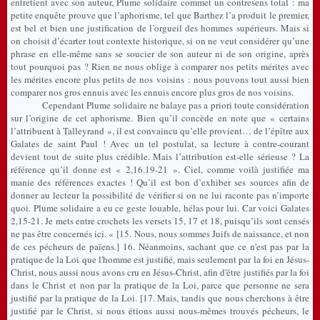
entretient avec son auteur, Plume solidaire commet un contresens total : ma
petite enquête prouve que l’aphorisme, tel que Barthez l’a produit le premier,
est bel et bien une justification de l’orgueil des hommes supérieurs. Mais si
on choisit d’écarter tout contexte historique, si on ne veut considérer qu’une
phrase en elle-même sans se soucier de son auteur ni de son origine, après
tout pourquoi pas ? Rien ne nous oblige à comparer nos petits mérites avec
les mérites encore plus petits de nos voisins : nous pouvons tout aussi bien
comparer nos gros ennuis avec les ennuis encore plus gros de nos voisins.
Cependant Plume solidaire ne balaye pas a priori toute considération
sur l’origine de cet aphorisme. Bien qu’il concède en note que « certains
l’attribuent à Talleyrand », il est convaincu qu’elle provient… de l’épître aux
Galates de saint Paul ! Avec un tel postulat, sa lecture à contre-courant
devient tout de suite plus crédible. Mais l’attribution est-elle sérieuse ? La
référence qu’il donne est « 2,16.19-21 ». Ciel, comme voilà justifiée ma
manie des références exactes ! Qu’il est bon d’exhiber ses sources afin de
donner au lecteur la possibilité de vérifier si on ne lui raconte pas n’importe
quoi. Plume solidaire a eu ce geste louable, hélas pour lui. Car voici Galates
2,15-21. Je mets entre crochets les versets 15, 17 et 18, puisqu’ils sont censés
ne pas être concernés ici. «
[15. Nous, nous sommes Juifs de naissance, et non
de ces pécheurs de païens.] 16. Néanmoins, sachant que ce n'est pas par la
pratique de la Loi que l'homme est justifié, mais seulement par la foi en Jésus-
Christ, nous aussi nous avons cru en Jésus-Christ, afin d'être justifiés par la foi
dans le Christ et non par la pratique de la Loi, parce que personne ne sera
justifié par la pratique de la Loi. [17. Mais, tandis que nous cherchons à être
justifié par le Christ, si nous étions aussi nous-mêmes trouvés pécheurs, le