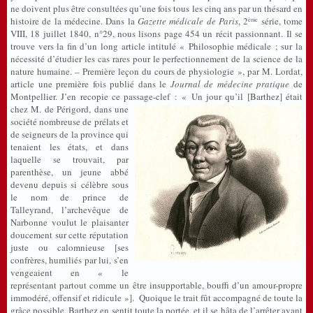
ne doivent plus être consultées qu’une fois tous les cinq ans par un thésard en
histoire de la médecine. Dans la
Gazette médicale de Paris
, 2
série, tome
ème
VIII, 18 juillet 1840, n°29, nous lisons page 454 un récit passionnant. Il se
trouve vers la fin d’un long article intitulé « Philosophie médicale ; sur la
nécessité d’étudier les cas rares pour le perfectionnement de la science de la
nature humaine. – Première leçon du cours de physiologie », par M. Lordat,
article une première fois publié dans le
Journal de médecine pratique
de
Montpellier. J’en recopie ce passage-clef :
« Un jour qu’il [Barthez] était
chez M. de Périgord, dans une
société nombreuse de prélats et
de seigneurs de la province qui
tenaient les états, et dans
laquelle se trouvait, par
parenthèse, un jeune abbé
devenu depuis si célèbre sous
le nom de prince de
Talleyrand, l’archevêque de
Narbonne voulut le plaisanter
doucement sur cette réputation
juste ou calomnieuse [ses
confrères, humiliés par lui, s’en
vengeaient en « le
représentant partout comme un être insupportable, bouffi d’un amour-propre
immodéré, offensif et ridicule »]. Quoique le trait fût accompagné de toute la
grâce possible, Barthez en sentit toute la portée, et il se hâta de l’arrêter avant