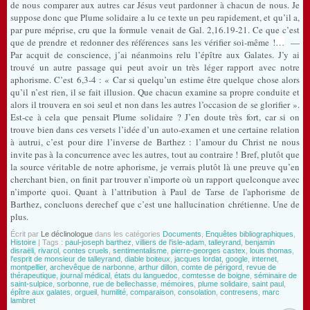
de nous comparer aux autres car Jésus veut pardonner à chacun de nous. Je
suppose donc que Plume solidaire a lu ce texte un peu rapidement, et qu’il a,
par pure méprise, cru que la formule venait de Gal. 2,16.19-21. Ce que c’est
que de prendre et redonner des références sans les vérifier soi-même !
…
—
Par acquit de conscience, j’ai néanmoins relu l’épître aux Galates. J’y ai
trouvé un autre passage qui peut avoir un très léger rapport avec notre
aphorisme. C’est 6,3-4 : « Car si quelqu’un estime être quelque chose alors
qu’il n’est rien, il se fait illusion. Que chacun examine sa propre conduite et
alors il trouvera en soi seul et non dans les autres l’occasion de se glorifier ».
Est-ce à cela que pensait Plume solidaire ? J’en doute très fort, car si on
trouve bien dans ces versets l’idée d’un auto-examen et une certaine relation
à autrui, c’est pour dire l’inverse de Barthez : l’amour du Christ ne nous
invite pas à la concurrence avec les autres, tout au contraire ! Bref, plutôt que
la source véritable de notre aphorisme, je verrais plutôt là une preuve qu’en
cherchant bien, on finit par trouver n’importe où un rapport quelconque avec
n’importe quoi. Quant à l’attribution à Paul de Tarse de l'aphorisme de
Barthez, concluons derechef que c’est une hallucination chrétienne. Une de
plus.
Écrit par
Le déclinologue
dans les catégories
Documents
,
Enquêtes bibliographiques
,
Histoire
| Tags :
paul-joseph barthez
,
villiers de l'isle-adam
,
talleyrand
,
benjamin
disraëli
,
rivarol
,
contes cruels
,
sentimentalisme
,
pierre-georges castex
,
louis thomas
,
l'esprit de monsieur de talleyrand
,
diable boiteux
,
jacques lordat
,
google
,
internet
,
montpellier
,
archevêque de narbonne
,
arthur dillon
,
comte de périgord
,
revue de
thérapeutique
,
journal médical
,
états du languedoc
,
comtesse de boigne
,
séminaire de
saint-sulpice
,
sorbonne
,
rue de bellechasse
,
mémoires
,
plume solidaire
,
saint paul
,
épître aux galates
,
orgueil
,
humilité
,
comparaison
,
consolation
,
contresens
,
marc
lambret