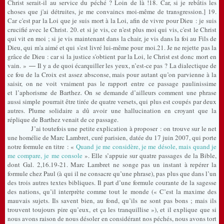
Christ serait-il au service du péché ? Loin de là !
18. Car, si je rebâtis les
choses que j'ai détruites, je me convaincs moi-même de transgression.] 19.
Car c'est par la Loi que je suis mort à la Loi, afin de vivre pour Dieu : je suis
crucifié avec le Christ. 20. et si je vis, ce n'est plus moi qui vis, c'est le Christ
qui vit en moi ; si je vis maintenant dans la chair, je vis dans la foi au Fils de
Dieu, qui m'a aimé et qui s'est livré lui-même pour moi.21. Je ne rejette pas la
grâce de Dieu : car si la justice s'obtient par la Loi, le Christ est donc mort en
vain. »
Il y a de quoi écarquiller les yeux, n’est-ce pas ? La dialectique de
—
ce fou de la Croix est assez absconse, mais pour autant qu’on parvienne à la
saisir, on ne voit vraiment pas le rapport entre
ce passage paulinissime
et
l’aphorisme de Barthez. On se demande d’ailleurs comment une phrase
aussi simple pourrait être tirée de quatre versets, qui plus est coupés par deux
autres. Plume solidaire a dû avoir une hallucination en croyant que la
réplique de Barthez venait de ce passage.
J’ai toutefois une petite explication à proposer : on trouve sur le net
une homélie de Marc Lambret, curé parisien, datée du 17 juin 2007, qui porte
notre formule en titre :
«
Quand je me considère, je me désole, mais quand je
me compare, je me console
». Elle s’appuie sur quatre passages de la Bible,
dont Gal. 2,16.19-21. Marc Lambret ne songe pas un instant à repérer la
formule chez Paul (à qui il ne consacre qu’une phrase), pas plus que dans l’un
des trois autres textes bibliques. Il part d’une formule courante de la sagesse
des nations, qu’il interprète comme tout le monde (« C’est la maxime des
mauvais sujets. Ils savent bien, au fond, qu’ils ne sont pas bons ; mais ils
trouvent toujours pire qu’eux, et ça les tranquillise »), et il explique que si
nous avons raison de nous désoler en considérant nos péchés, nous avons tort