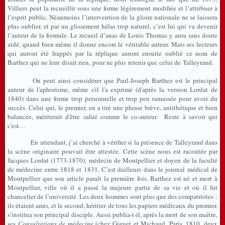
Villiers peut la recueillir sous une forme légèrement modifiée et l’attribuer à
l’esprit public. Néanmoins l’intervention de la gloire nationale ne se laissera
plus oublier, et par un glissement hélas trop naturel, c’est lui qui va devenir
l’auteur de la formule. Le recueil d’anas de Louis Thomas y aura sans doute
aidé, quand bien même il donne encore le véritable auteur. Mais ses lecteurs
qui auront été frappés par la réplique auront ensuite oublié ce nom de
Barthez qui ne leur disait rien, pour ne plus retenir que celui de Talleyrand.
On peut ainsi considérer que Paul-Joseph Barthez est le principal
auteur de l'aphorisme, même s'il l'a exprimé (d'après la version Lordat de
1840) dans une forme trop personnelle et trop peu ramassée pour avoir du
succès. Celui qui, le premier, en a tiré une phrase brève, antithétique et bien
balancée, mériterait d'être salué comme le co-auteur. Reste à savoir qui
c'est
…
En attendant, j’ai cherché à vérifier si la présence de Talleyrand dans
la scène originaire pouvait être attestée. Cette scène nous est racontée par
Jacques Lordat (1773-1870), médecin de Montpellier et doyen de la faculté
de médecine entre 1818 et 1831. C’est dailleurs dans le journal médical de
Montpellier que son article paraît la première fois. Barthez est né et mort à
Montpellier, ville où il a passé la majeure partie de sa vie et où il fut
chancelier de l’université. Les deux hommes sont plus que des compatriotes :
ils étaient amis, et le second, héritier de tous les papiers médicaux du premier,
s’institua son principal disciple. Aussi publia-t-il, après la mort de son maître,
ses
Consultations de médecine
(chez Giguet et Michaud, Paris, 1810, deux