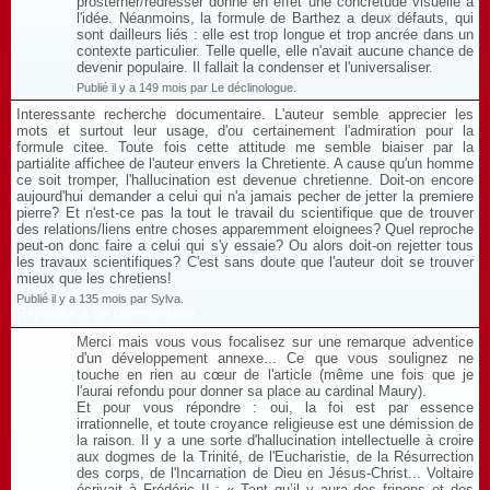
prosterner/redresser donne en effet une concrétude visuelle à
l'idée. Néanmoins, la formule de Barthez a deux défauts, qui
sont dailleurs liés : elle est trop longue et trop ancrée dans un
contexte particulier. Telle quelle, elle n'avait aucune chance de
devenir populaire. Il fallait la condenser et l'universaliser.
Publié il y a 149 mois par Le déclinologue.
Interessante recherche documentaire. L'auteur semble apprecier les
mots et surtout leur usage, d'ou certainement l'admiration pour la
formule citee. Toute fois cette attitude me semble biaiser par la
partialite affichee de l'auteur envers la Chretiente. A cause qu'un homme
ce soit tromper, l'hallucination est devenue chretienne. Doit-on encore
aujourd'hui demander a celui qui n'a jamais pecher de jetter la premiere
pierre? Et n'est-ce pas la tout le travail du scientifique que de trouver
des relations/liens entre choses apparemment eloignees? Quel reproche
peut-on donc faire a celui qui s'y essaie? Ou alors doit-on rejetter tous
les travaux scientifiques? C'est sans doute que l'auteur doit se trouver
mieux que les chretiens!
Publié il y a 135 mois par Sylva.
Répondre à ce commentaire
Merci mais vous vous focalisez sur une remarque adventice
d'un développement annexe... Ce que vous soulignez ne
touche en rien au cœur de l'article (même une fois que je
l'aurai refondu pour donner sa place au cardinal Maury).
Et pour vous répondre : oui, la foi est par essence
irrationnelle, et toute croyance religieuse est une démission de
la raison. Il y a une sorte d'hallucination intellectuelle à croire
aux dogmes de la Trinité, de l'Eucharistie, de la Résurrection
des corps, de l'Incarnation de Dieu en Jésus-Christ... Voltaire
écrivait à Frédéric II : « Tant qu’il y aura des fripons et des