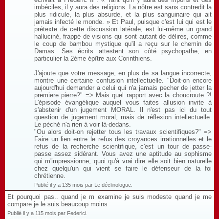
imbéciles, il y aura des religions. La nôtre est sans contredit la
plus ridicule, la plus absurde, et la plus sanguinaire qui ait
jamais infecté le monde. » Et Paul, puisque c'est lui qui est le
prétexte de cette discussion latérale, est lui-même un grand
halluciné, frappé de visions qui sont autant de délires, comme
le coup de bambou mystique qu'il a reçu sur le chemin de
Damas. Ses écrits attestent son côté psychopathe, en
particulier la 2ème épître aux Corinthiens.
J'ajoute que votre message, en plus de sa langue incorrecte,
montre une certaine confusion intellectuelle. "Doit-on encore
aujourd'hui demander a celui qui n'a jamais pecher de jetter la
premiere pierre?" => Mais quel rapport avec la choucroute ?!
L'épisode évangélique auquel vous faites allusion invite à
s'abstenir d'un jugement MORAL. Il n'est pas ici du tout
question de jugement moral, mais de réflexion intellectuelle.
Le péché n'a rien à voir là-dedans.
"Ou alors doit-on rejetter tous les travaux scientifiques?" =>
Faire un lien entre le refus des croyances irrationnelles et le
refus de la recherche scientifique, c'est un tour de passe-
passe assez sidérant. Vous avez une aptitude au sophisme
qui m'impressionne, quoi qu'à vrai dire elle soit bien naturelle
chez quelqu'un qui vient se faire le défenseur de la foi
chrétienne.
Publié il y a 135 mois par Le déclinologue.
Et pourquoi pas.. quand je m examine je suis modeste quand je me
compare je le suis beaucoup moins
Publié il y a 115 mois par Federici.