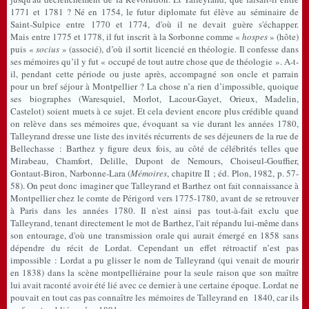
1771 et 1781 ? Né en 1754, le futur diplomate fut élève au séminaire de
Saint-Sulpice entre 1770 et 1774, d'où il ne devait guère s'échapper.
Mais
entre 1775 et 1778, il fut
inscrit à
la Sorbonne comme «
hospes
» (
hôte)
puis «
socius
» (
associé), d’où il sortit licencié en théologie. Il confesse dans
ses mémoires qu’il y fut « occupé de tout autre chose que de théologie ». A-t-
il, pendant cette période ou juste après, accompagné son oncle et parrain
pour un bref séjour à Montpellier ? La chose n’a rien d’impossible, quoique
ses biographes (Waresquiel, Morlot, Lacour-Gayet, Orieux, Madelin,
Castelot) soient muets à ce sujet. Et cela devient encore plus crédible quand
on relève dans ses mémoires que, évoquant sa vie durant les années 1780,
Talleyrand dresse une liste des invités récurrents de ses déjeuners de la rue de
Bellechasse : Barthez y figure deux fois, au côté de célébrités telles que
Mirabeau, Chamfort, Delille, Dupont de Nemours, Choiseul-Gouffier,
Gontaut-Biron, Narbonne-Lara (
Mémoires
, chapitre II ; éd. Plon, 1982, p. 57-
58). On peut donc imaginer que Talleyrand et Barthez ont fait connaissance à
Montpellier chez le comte de Périgord vers 1775-1780, avant de se retrouver
à Paris dans les années 1780. Il n'est ainsi pas tout-à-fait exclu que
Talleyrand, tenant directement le mot de Barthez, l'ait répandu lui-même dans
son entourage, d'où une transmission orale qui aurait émergé en 1858 sans
dépendre du récit de Lordat. Cependant un effet rétroactif n’est pas
impossible : Lordat a pu glisser le nom de Talleyrand (qui venait de mourir
en 1838) dans la scène montpelliéraine pour la seule raison que son maître
lui avait raconté avoir été lié avec ce dernier à une certaine époque. Lordat ne
pouvait en tout cas pas connaître les mémoires de Talleyrand en 1840, car ils