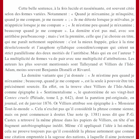
Cette belle sentence, à la fois lucide et rassérénante, est souvent citée
selon des formes variées. Notamment : « Quand je m'examine, je m'inquiète,
quand je me compare, je me rassure » ; « Je me déteste lorsque je m'évalue, je
m'apprécie lorsque je me compare » ; « Je m'estime peu quand je m'examine ;
beaucoup quand je me compare ». La dernière n’est pas mal, avec son
antithèse peu/beaucoup ; mais c’est la première, celle que j’ai choisie en titre,
qui me paraît nettement supérieure : c’est la mieux frappée, grâce à la rime
désole/console et l’anaphore syllabique considère/compare qui créent un
strict parallélisme des deux moitiés de l’antithèse. Mais qui en est l’auteur ?
La multiplicité de formes va de pair avec une multiplicité d’attributions. Les
auteurs les plus souvent mentionnés sont Talleyrand et Villiers de l’Isle-
Adam, moins souvent Benjamin Disraëli et Rivarol.
La dernière variante que j’ai donnée : « Je m'estime peu quand je
m'examine ; beaucoup, quand je me compare », est la seule à pouvoir être très
précisément sourcée. En effet, on la trouve chez Villiers de l’Isle-Adam,
comme épigraphe à « Sentimentalisme », le quatorzième de ses vingt-huit
Contes cruels
(Pléiade, tome I, p. 642), dont la parution pré-originale, en
journal, est de janvier 1876. Or Villiers attribue son épigraphe à « Monsieur
Tout-le-monde ». Cela n’exclut pas qu’il considérât la phrase comme sienne,
mais on peut commencer à douter. Une note (p. 1381) nous dit que P.-G.
Castex a retrouvé la même phrase dans les papiers de Villiers, en tête d’un
fragment autobiographique inédit. Même s’il appliquait l’idée à lui-même,
cela ne prouve toujours pas qu’il considérât la phrase autrement que comme
une citation empruntée à la sagesse des nations, à laquelle il aime justement