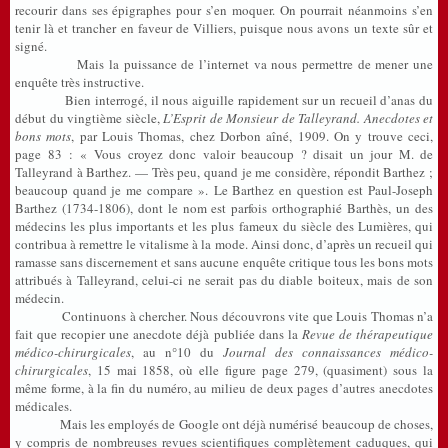
recourir dans ses épigraphes pour s’en moquer. On pourrait néanmoins s’en
tenir là et trancher en faveur de Villiers, puisque nous avons un texte sûr et
signé.
Mais la puissance de l’internet va nous permettre de mener une
enquête très instructive.
Bien interrogé, il nous aiguille rapidement sur un recueil d’anas du
début du vingtième siècle,
L’Esprit de Monsieur de Talleyrand. Anecdotes et
bons mots
, par Louis Thomas, chez Dorbon aîné, 1909. On y trouve ceci,
page 83 : « Vous croyez donc valoir beaucoup ? disait un jour M. de
Talleyrand à Barthez. — Très peu, quand je me considère, répondit Barthez ;
beaucoup quand je me compare ». Le Barthez en question est Paul-Joseph
Barthez (1734-1806), dont le nom est parfois orthographié Barthès, un des
médecins les plus importants et les plus fameux du siècle des Lumières, qui
contribua à remettre le vitalisme à la mode. Ainsi donc, d’après un recueil qui
ramasse sans discernement et sans aucune enquête critique tous les bons mots
attribués à Talleyrand, celui-ci ne serait pas du diable boiteux, mais de son
médecin.
Continuons à chercher. Nous découvrons vite que Louis Thomas n’a
fait que recopier une anecdote déjà publiée dans la
Revue de thérapeutique
médico-chirurgicales
, au n°10 du
Journal des connaissances médico-
chirurgicales
, 15 mai 1858, où elle figure page 279, (quasiment) sous la
même forme, à la fin du numéro, au milieu de deux pages d’autres anecdotes
médicales.
Mais les employés de Google ont déjà numérisé beaucoup de choses,
y compris de nombreuses revues scientifiques complètement caduques, qui