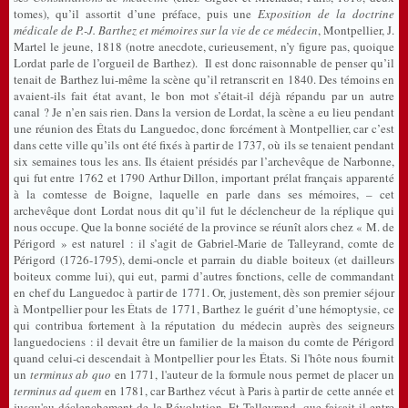
tomes), qu’il assortit d’une préface, puis une
Exposition de la doctrine
médicale de P.-J. Barthez et mémoires sur la vie de ce médecin
, Montpellier, J.
Martel le jeune, 1818 (notre anecdote, curieusement, n’y figure pas, quoique
Lordat parle de l’orgueil de Barthez). Il est donc raisonnable de penser qu’il
tenait de Barthez lui-même la scène qu’il retranscrit en 1840. Des témoins en
avaient-ils fait état avant, le bon mot s’était-il déjà répandu par un autre
canal ? Je n’en sais rien. Dans la version de Lordat, la scène a eu lieu pendant
une réunion des États du Languedoc, donc forcément à Montpellier, car c’est
dans cette ville qu’ils ont été fixés à partir de 1737, où ils se tenaient pendant
six semaines tous les ans. Ils étaient présidés par l’archevêque de Narbonne,
qui fut entre 1762 et 1790 Arthur Dillon, important prélat français apparenté
à la comtesse de Boigne, laquelle en parle dans ses mémoires, – cet
archevêque dont Lordat nous dit qu’il fut le déclencheur de la réplique qui
nous occupe. Que la bonne société de la province se réunît alors chez « M. de
Périgord » est naturel : il s’agit de Gabriel-Marie de Talleyrand, comte de
Périgord (1726-1795), demi-oncle et parrain du diable boiteux (et dailleurs
boiteux comme lui), qui eut, parmi d’autres fonctions, celle de commandant
en chef du Languedoc à partir de 1771. Or, justement, dès son premier séjour
à Montpellier pour les États de 1771, Barthez le guérit d’une hémoptysie, ce
qui contribua fortement à la réputation
du médecin
auprès des seigneurs
languedociens : il devait être un familier de la maison du comte de Périgord
quand celui-ci descendait à Montpellier pour les États. Si l'hôte nous fournit
un
terminus ab quo
en 1771, l'auteur de la formule nous permet de placer un
terminus ad quem
en 1781, car Barthez vécut à Paris à partir de cette année et
jusqu'au déclenchement de la Révolution. Et Talleyrand, que faisait-il entre