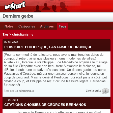
Dernière gerbe
Notes
Catégories
Archives
Tags
Tag > christianisme
07.02.2020
L’HISTOIRE PHILIPPIQUE, FANTAISIE UCHRONIQUE
(Pour la commodité de la lecture, nous avons maintenu les dates du
comput chrétien, ainsi que plusieurs noms modernes de villes.)
A l’été -336, lorsque le roi Philippe II de Macédoine organisa le mariage
de sa fille Cléopâtre avec son beau-frère Alexandre le Molosse, roi
d’Épire, il subit une tentative d’assassinat. Un de ses gardes du corps,
Pausanias d’Orestide, mû par une rancœur personnelle, lui donna un
coup de poignard. Mais le général Perdiccas, qui était juste à côté, put
dévier le coup, et Philippe ne reçut qu’une blessure légère. Pausanias
fut aussitôt...
Lire la suite
3
Écrit par
Le déclinologue
10.09.2014
CITATIONS CHOISIES DE GEORGES BERNANOS
Je présente Bernanos sur [cette page connexe à paraître].