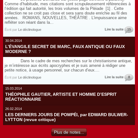
Comme d’habitude, mes citations sont scrupuleusement référencées à
l’édition qui fait autorité, les trois volumes de la Pléiade [1] . Cette
collection ne se croit pas close et sera sans doute enrichie au fil des
années. ROMANS, NOUVELLES, THÉÂTRE . L'impuissance aime
refléter son néant dans la...
Lire la suite
15
Écrit par
Le déclinologue
30.04.2014
L’ÉVANGILE SECRET DE MARC, FAUX ANTIQUE OU FAUX
MODERNE ?
Dans le cadre de mes recherches sur le christianisme antique,
je m’intéresse aux écrits apocryphes et je suis amené à rédiger une
petite notice, à usage personnel, sur chacun d’eux....
Lire la suite
8
Écrit par
Le déclinologue
15.03.2014
THÉOPHILE GAUTIER, ARTISTE ET HOMME D’ESPRIT
RÉACTIONNAIRE
26.02.2014
LES DERNIERS JOURS DE POMPÉI, par EDWARD BULWER-
LYTTON (revue critique)
Plus de notes...