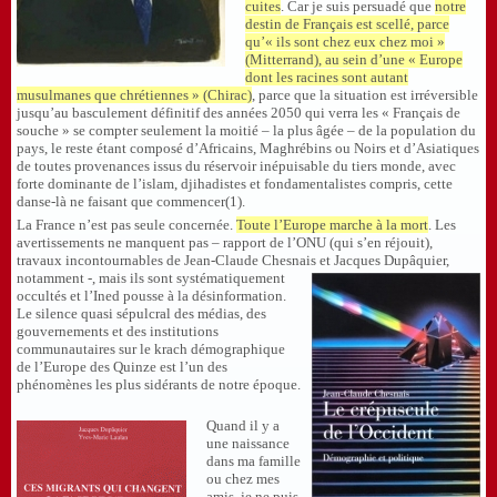
cuites
. Car je suis persuadé que
notre
destin de Français est scellé, parce
qu’« ils sont chez eux chez moi »
(Mitterrand), au sein d’une « Europe
dont les racines sont autant
musulmanes que chrétiennes » (Chirac)
, parce que la situation est irréversible
jusqu’au basculement définitif des années 2050 qui verra les « Français de
souche » se compter seulement la moitié – la plus âgée – de la population du
pays, le reste étant composé d’Africains, Maghrébins ou Noirs et d’Asiatiques
de toutes provenances issus du réservoir inépuisable du tiers monde, avec
forte dominante de l’islam, djihadistes et fondamentalistes compris, cette
danse-là ne faisant que commencer(1).
La France n’est pas seule concernée.
Toute l’Europe marche à la mort
. Les
avertissements ne manquent pas – rapport de l’ONU (qui s’en réjouit),
travaux incontournables de Jean-Claude Chesnais
et Jacques Dupâquier,
notamment -, mais ils sont systématiquement
occultés et l’Ined pousse à la désinformation.
Le silence quasi sépulcral des médias, des
gouvernements et des institutions
communautaires sur le krach démographique
de l’Europe des Quinze est l’un des
phénomènes les plus sidérants de notre époque.
Quand il y a
une naissance
dans ma famille
ou chez mes
amis, je ne puis