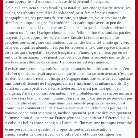
terme approprié – d’une communauté de la pérennité française.
Celle-ci s’appuiera sur ses familles, sa natalité, son endogamie de survie, ses
écoles, ses réseaux parallèles de solidarité, peut-être même ses zones
géographiques, ses portions de territoire, ses quartiers, voire ses places de
sûreté et, pourquoi pas, sa foi chrétienne, et catholique avec un peu de
chance si ce ciment-là tient encore. Cela ne plaira pas. Le clash surviendra un
moment ou l’autre. Quelque chose comme l’élimination des koulaks par des
moyens légaux appropriés. Et ensuite ? Ensuite la France ne sera plus
peuplée, toutes origines confondues, que par des bernard-l’ermite qui vivront
dans des coquilles abandonnées par les représentants d’une espèce à jamais
disparue qui s’appelait l’espèce française et n’annonçait en rien, par on ne
sait quelle métamorphose génétique, celle qui dans la seconde moitié de ce
siècle se sera affublée de ce nom. Ce processus est déjà amorcé.
Il existe une seconde hypothèse que je ne saurais formuler autrement qu’en
privé et qui nécessiterait auparavant que je consultasse mon avocat, c’est que
les derniers isolats résistent jusqu’à s’engager dans une sorte de reconquista
sans doute différente de l’espagnole mais s’inspirant des mêmes motifs. Il y
aurait un roman périlleux à écrire là-dessus. Ce n’est pas moi qui m’en
chargerai, j’ai déjà donné. Son auteur n’est probablement pas encore né, mais
ce livre verra le jour à point nommé, j’en suis sûr… Ce que je ne parviens pas
à comprendre et qui me plonge dans un abîme de perplexité navrée, c’est
pourquoi et comment tant de Français avertis et tant d’hommes politiques
français concourent sciemment, méthodiquement, je n’ose dire cyniquement,
à l’immolation d’une certaine France (évitons le qualificatif d’éternelle qui
révulse les belles consciences) sur l’autel de l’humanisme utopique exacerbé.
Je me pose la même question à propos de toutes ces associations
omniprésentes de droits à ceci, de droits à cela, et toutes ces ligues, ces