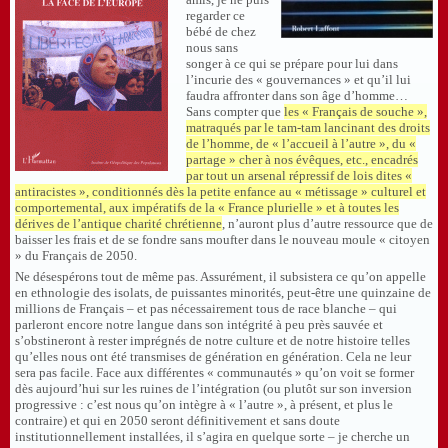
regarder ce
bébé de chez
nous sans
songer à ce qui se prépare pour lui dans
l’incurie des « gouvernances » et qu’il lui
faudra affronter dans son âge d’homme…
Sans compter que
les « Français de souche »,
matraqués par le tam-tam lancinant des droits
de l’homme, de « l’accueil à l’autre », du «
partage » cher à nos évêques, etc., encadrés
par tout un arsenal répressif de lois dites «
antiracistes », conditionnés dès la petite enfance au « métissage » culturel et
comportemental, aux impératifs de la « France plurielle » et à toutes les
dérives de l’antique charité chrétienne
, n’auront plus d’autre ressource que de
baisser les frais et de se fondre sans moufter dans le nouveau moule « citoyen
» du Français de 2050.
Ne désespérons tout de même pas. Assurément, il subsistera ce qu’on appelle
en ethnologie des isolats, de puissantes minorités, peut-être une quinzaine de
millions de Français – et pas nécessairement tous de race blanche – qui
parleront encore notre langue dans son intégrité à peu près sauvée et
s’obstineront à rester imprégnés de notre culture et de notre histoire telles
qu’elles nous ont été transmises de génération en génération. Cela ne leur
sera pas facile. Face aux différentes « communautés » qu’on voit se former
dès aujourd’hui sur les ruines de l’intégration (ou plutôt sur son inversion
progressive : c’est nous qu’on intègre à « l’autre », à présent, et plus le
contraire) et qui en 2050 seront définitivement et sans doute
institutionnellement installées, il s’agira en quelque sorte – je cherche un