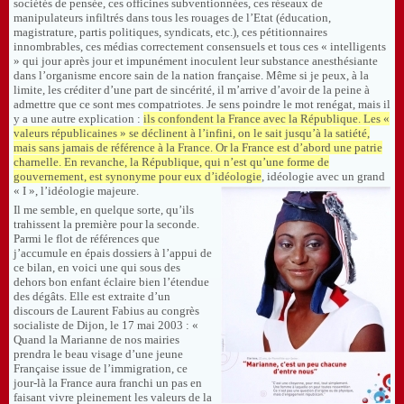
sociétés de pensée, ces officines subventionnées, ces réseaux de
manipulateurs infiltrés dans tous les rouages de l’Etat (éducation,
magistrature, partis politiques, syndicats, etc.), ces pétitionnaires
innombrables, ces médias correctement consensuels et tous ces « intelligents
» qui jour après jour et impunément inoculent leur substance anesthésiante
dans l’organisme encore sain de la nation française. Même si je peux, à la
limite, les créditer d’une part de sincérité, il m’arrive d’avoir de la peine à
admettre que ce sont mes compatriotes. Je sens poindre le mot renégat, mais il
y a une autre explication :
ils confondent la France avec la République. Les «
valeurs républicaines » se déclinent à l’infini, on le sait jusqu’à la satiété,
mais sans jamais de référence à la France. Or la France est d’abord une patrie
charnelle. En revanche, la République, qui n’est qu’une forme de
gouvernement, est synonyme pour eux d’idéologie
, idéologie avec un grand
« I », l’idéologie majeure.
Il me semble, en quelque sorte, qu’ils
trahissent la première pour la seconde.
Parmi le flot de références que
j’accumule en épais dossiers à l’appui de
ce bilan, en voici une qui sous des
dehors bon enfant éclaire bien l’étendue
des dégâts. Elle est extraite d’un
discours de Laurent Fabius au congrès
socialiste de Dijon, le 17 mai 2003 : «
Quand la Marianne de nos mairies
prendra le beau visage d’une jeune
Française issue de l’immigration, ce
jour-là la France aura franchi un pas en
faisant vivre pleinement les valeurs de la