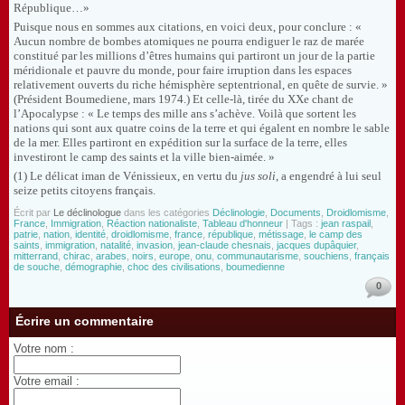
République…»
Puisque nous en sommes aux citations, en voici deux, pour conclure : «
Aucun nombre de bombes atomiques ne pourra endiguer le raz de marée
constitué par les millions d’êtres humains qui partiront un jour de la partie
méridionale et pauvre du monde, pour faire irruption dans les espaces
relativement ouverts du riche hémisphère septentrional, en quête de survie. »
(Président Boumediene, mars 1974.) Et celle-là, tirée du XXe chant de
l’Apocalypse : « Le temps des mille ans s’achève. Voilà que sortent les
nations qui sont aux quatre coins de la terre et qui égalent en nombre le sable
de la mer. Elles partiront en expédition sur la surface de la terre, elles
investiront le camp des saints et la ville bien-aimée. »
(1) Le délicat iman de Vénissieux, en vertu du
jus soli
, a engendré à lui seul
seize petits citoyens français.
Écrit par
Le déclinologue
dans les catégories
Déclinologie
,
Documents
,
Droidlomisme
,
France
,
Immigration
,
Réaction nationaliste
,
Tableau d'honneur
| Tags :
jean raspail
,
patrie
,
nation
,
identité
,
droidlomisme
,
france
,
république
,
métissage
,
le camp des
saints
,
immigration
,
natalité
,
invasion
,
jean-claude chesnais
,
jacques dupâquier
,
mitterrand
,
chirac
,
arabes
,
noirs
,
europe
,
onu
,
communautarisme
,
souchiens
,
français
de souche
,
démographie
,
choc des civilisations
,
boumedienne
0
Écrire un commentaire
Votre nom :
Votre email :