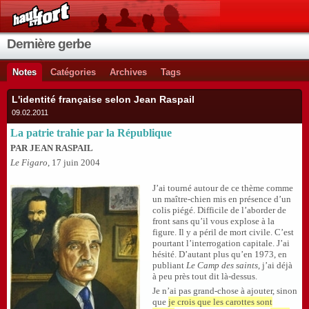
Dernière gerbe
Notes
Catégories
Archives
Tags
L'identité française selon Jean Raspail
09.02.2011
La patrie trahie par la République
PAR JEAN RASPAIL
Le Figaro
, 17 juin 2004
J’ai tourné autour de ce thème comme
un maître-chien mis en présence d’un
colis piégé. Difficile de l’aborder de
front sans qu’il vous explose à la
figure. Il y a péril de mort civile. C’est
pourtant l’interrogation capitale. J’ai
hésité. D’autant plus qu’en 1973, en
publiant
Le Camp des saints
, j’ai déjà
à peu près tout dit là-dessus.
Je n’ai pas grand-chose à ajouter, sinon
que
je crois que les carottes sont