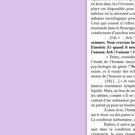
en bois dans les Cévennes. 
place est disponible pour 
milieux où la nécessité a ma
aubaine sociologique pour
Ceux qui croient à l’effor
tisserands dans le Rouergu
conducteurs d’autobus seron
(14) « …Ach 
sommes. Nous croyons beau
Einstein. Et quand il nou
l’amour. Ach ! l’amour ! 
« Tenez, considérez not
l’étude de l’homme moyen
psychologie du génie ?
No
existe, et il existe des 
morne de l’histoire et une 
(18) […] « Je vais vous 
fameux instrument sympho
bipède. Mais, au lieu de no
les mêmes, comme s’il ne s
cadeau d’un ordinateur pou
on prend ça pour un boulie
À mon avis, l’homme d’a
sur le front ou des pattes 
La condition surhumaine, c
Parfois, il arrive que de
saut dans la condition su
clairement. Je vous donne