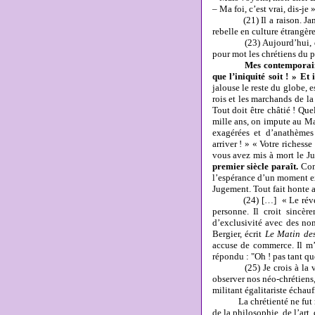
– Ma foi, c’est vrai, dis-je »
(21) Il a raison. Jamais 
rebelle en culture étrangèr
(23) Aujourd’hui, dans to
pour mot les chrétiens du p
Mes contemporains
que l’iniquité soit ! » Et 
jalouse le reste du globe, e
rois et les marchands de la
Tout doit être châtié ! Q
mille ans, on impute au Ma
exagérées et d’anathèmes
arriver ! » « Votre richess
vous avez mis à mort le Ju
premier siècle paraît.
Comm
l’espérance d’un moment ex
Jugement. Tout fait honte au
(24) […] « Le révérend p
personne. Il croit sincè
d’exclusivité avec des nom
Bergier, écrit
Le Matin de
accuse de commerce. Il m’a
répondu : "Oh ! pas tant qu
(25) Je crois à la vie re
observer nos néo-chrétiens
militant égalitariste échau
La chrétienté ne fut relig
de la philosophie, de l’art,