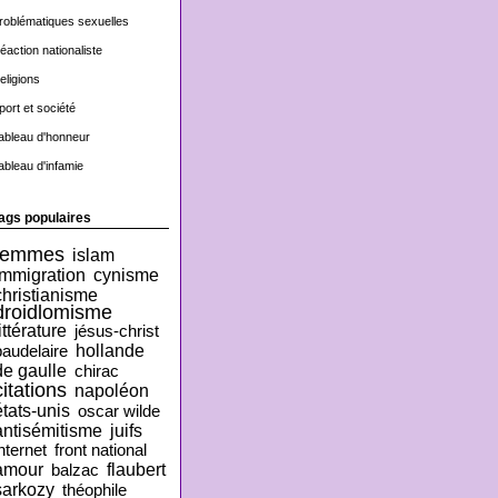
roblématiques sexuelles
éaction nationaliste
eligions
port et société
ableau d'honneur
ableau d'infamie
ags populaires
femmes
islam
immigration
cynisme
christianisme
droidlomisme
ittérature
jésus-christ
hollande
baudelaire
de gaulle
chirac
citations
napoléon
états-unis
oscar wilde
antisémitisme
juifs
nternet
front national
amour
flaubert
balzac
sarkozy
théophile