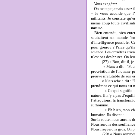
– Vous exagérez.
– On ne tape jamais assez fo
– Je vous accorde que l’
militants. Je constate qu’
même coup toute civilisat
nature.
– Bien entendu, bien enten
souhaitent un monde "enf
d’intelligence possible. 
pour gourou ? Parce qu’ils
science. Les crrrrétins cri
n’est pas des brutes. On leu
(27) « Bon, dit-il, je re
« Marx a dit : "Pour l’ho
procréation de l’homme pa
preuve irréfutable de son e
« Nietzsche a dit : "Nous
prendrons ce qui nous est 
« Ce qui signifie : il n’
nature. Il n’y a pas d’équil
l’attaquions, la transform
surhomme.
« Eh bien, mon cher Loui
humaine. Ils disent :
Sur la route, nous aurons de
Nous aurons des souffrances
Nous risquerons gros. On pr
(29) « Nous sommes en ro