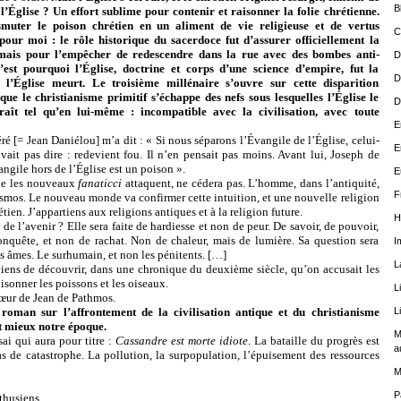
B
e l’Église ? Un effort sublime pour contenir et raisonner la folie chrétienne.
muter le poison chrétien en un aliment de vie religieuse et de vertus
C
r pour moi : le rôle historique du sacerdoce fut d’assurer officiellement la
 mais pour l’empêcher de redescendre dans la rue avec des bombes anti-
D
C’est pourquoi l’Église, doctrine et corps d’une science d’empire, fut la
D
! l’Église meurt. Le troisième millénaire s’ouvre sur cette disparition
que le christianisme primitif s’échappe des nefs sous lesquelles l’Église le
D
raît tel qu’en lui-même : incompatible avec la civilisation, avec toute
E
Jean Daniélou] m’a dit : « Si nous séparons l’Évangile de l’Église, celui-
E
uvait pas dire : redevient fou. Il n’en pensait pas moins. Avant lui, Joseph de
angile hors de l’Église est un poison ».
E
e les nouveaux
fanaticci
attaquent, ne cédera pas. L’homme, dans l’antiquité,
F
cosmos. Le nouveau monde va confirmer cette intuition, et une nouvelle religion
tien. J’appartiens aux religions antiques et à la religion future.
H
avenir ? Elle sera faite de hardiesse et non de peur. De savoir, de pouvoir,
nquête, et non de rachat. Non de chaleur, mais de lumière. Sa question sera
I
es âmes. Le surhumain, et non les pénitents. […]
L
de découvrir, dans une chronique du deuxième siècle, qu’on accusait les
sonner les poissons et les oiseaux.
L
sœur de Jean de Pathmos.
roman sur l’affrontement de la civilisation antique et du christianisme
L
t mieux notre époque.
M
sai qui aura pour titre :
Cassandre est morte idiote
. La bataille du progrès est
a
as de catastrophe. La pollution, la surpopulation, l’épuisement des ressources
M
P
husiens.