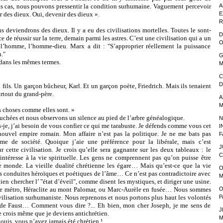
eils cas, nous pouvons pressentir la condition surhumaine. Vaguement percevoir
A
r des dieux. Oui, devenir des dieux ».
E
R
endrons des dieux. Il y a eu des civilisations mortelles. Toutes le sont-
D
e de réussir sur la terre, demain parmi les astres. C’est une civilisation qui a un
O
e l’homme, l’homme-dieu. Marx a dit : "S’approprier réellement la puissance
."
G
 dans les mêmes termes.
M
C
D
fils. Un garçon bûcheur, Karl. Et un garçon poète, Friedrich. Mais ils tenaient
urtout du grand-père.
A
M
es choses comme elles sont. »
es et nous observons un silence au pied de l’arbre généalogique.
N
, j’ai besoin de vous confier ce qui me tarabuste. Je défends comme vous cet
I
 nouvel empire romain. Mon affaire n’est pas la politique. Je ne me bats pas
F
me de société. Quoique j’aie une préférence pour la libérale, mais c’est
J
r cette civilisation. Je crois qu’elle sera gagnante sur les deux tableaux : le
C
intéresse à la vie spirituelle. Les gens ne comprennent pas qu’on puisse être
 ce monde. La vieille dualité chrétienne les égare… Mais qu’est-ce que la vie
O
es conduites héroïques et poétiques de l’âme… Ce n’est pas contradictoire avec
M
ien chercher l’ "état d’éveil", comme disent les mystiques, et diriger une usine.
 le métro, Héraclite au mont Palomar, ou Marc-Aurèle en fusée… Nous sommes
O
vilisation surhumaniste. Nous reprenons et nous portons plus haut les volontés
P
 de Faust… Comment vous dire ?... Eh bien, mon cher Joseph, je me sens de
J
e crois même que je deviens antichrétien.
M
uis, vous n’avez jamais été chrétien !