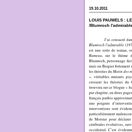
19.10.2011
LOUIS PAUWELS : L
/Blumroch l'admirable
J’ai consacré dans un
Blumroch l'admirable
(197
est une sorte de roman, 
Rameau
, sur le thème 
Blumroch, personnage ficti
mais un Bergier fortement m
les théories du
Matin des 
», véritables mutants psy
croisent les théories du
trouvera sur ce blogue « h
par chapitre, en deux page
français parfois approximati
une poignée d’interventi
interventions sont évidemm
particulièrement malencont
de Morsier pour déclare
cérébrales évolutives, sur
occidental. C’est évidemme