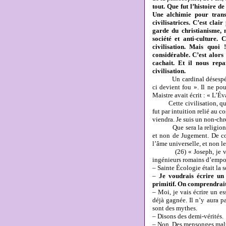
tout. Que fut l’histoire d
Une alchimie pour trans
civilisatrices. C’est clai
garde du christianisme,
société et anti-culture. 
civilisation. Mais quoi 
considérable. C’est alors 
cachait. Et il nous repa
civilisation.
Un cardinal désespéré [= 
ci devient fou ». Il ne po
Maistre avait écrit : « L’Év
Cette civilisation, qu
fut par intuition relié au 
viendra. Je suis un non-chré
Que sera la religion de l’
et non de Jugement. De co
l’âme universelle, et non l
(26) « Joseph, je viens 
ingénieurs romains d’empoi
– Sainte Écologie était la 
–
Je voudrais écrire un 
primitif. On comprendrai
– Moi, je vais écrire un es
déjà gagnée. Il n’y aura p
sont des mythes.
– Disons des demi-vérités.
– Non. Des mensonges malt