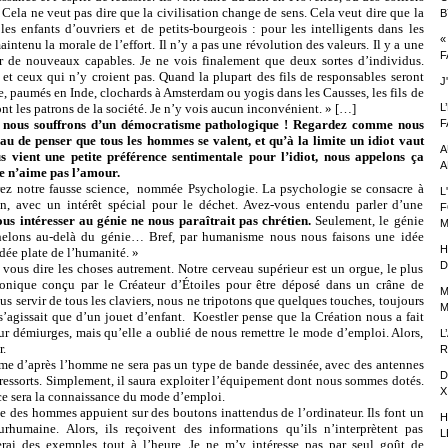
Cela ne veut pas dire que la civilisation change de sens. Cela veut dire que la
B
les enfants d’ouvriers et de petits-bourgeois : pour les intelligents dans les
«
intenu la morale de l’effort. Il n’y a pas une révolution des valeurs. Il y a une
F
 de nouveaux capables. Je ne vois finalement que deux sortes d’individus.
t et ceux qui n’y croient pas. Quand la plupart des fils de responsables seront
J
e, paumés en Inde, clochards à Amsterdam ou yogis dans les Causses, les fils de
t les patrons de la société. Je n’y vois aucun inconvénient. » […]
L
!
nous souffrons d’un démocratisme pathologique ! Regardez comme nous
F
 de penser que tous les hommes se valent, et qu’à la limite un idiot vaut
A
s vient une petite préférence sentimentale pour l’idiot, nous appelons ça
A
Je n’aime pas l’amour.
re fausse science, nommée Psychologie. La psychologie se consacre à
L
, avec un intérêt spécial pour le déchet. Avez-vous entendu parler d’une
F
us intéresser au génie ne nous paraîtrait pas chrétien.
Seulement, le génie
M
échelons au-delà du génie… Bref, par humanisme nous nous faisons une idée
H
idée plate de l’humanité. »
D
dire les choses autrement. Notre cerveau supérieur est un orgue, le plus
nique conçu par le Créateur d’Étoiles pour être déposé dans un crâne de
M
us servir de tous les claviers, nous ne tripotons que quelques touches, toujours
M
’agissait que d’un jouet d’enfant. Koestler pense que la Création nous a fait
r démiurges, mais qu’elle a oublié de nous remettre le mode d’emploi. Alors,
L
r.
R
près l’homme ne sera pas un type de bande dessinée, avec des antennes
D
à ressorts. Simplement, il saura exploiter l’équipement dont nous sommes dotés.
X
e sera la connaissance du mode d’emploi.
s hommes appuient sur des boutons inattendus de l’ordinateur. Ils font un
H
rhumaine. Alors, ils reçoivent des informations qu’ils n’interprètent pas
L
rai des exemples tout à l’heure. Je ne m’y intéresse pas par seul goût de