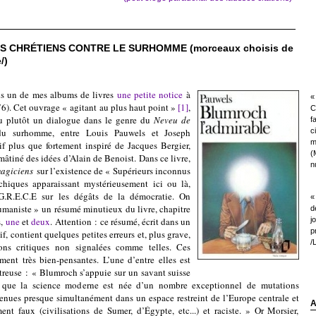
ES CHRÉTIENS CONTRE LE SURHOMME (morceaux choisis de
/)
 de mes albums de livres
une petite notice
à
« 
6)
. Cet ouvrage « agitant au plus haut point »
[1]
,
C
ou plutôt un dialogue dans le genre du
Neveu de
f
du surhomme, entre Louis Pauwels et Joseph
c
m
f plus que fortement inspiré de Jacques Bergier,
(
âtiné des idées d’Alain de Benoist. Dans ce livre,
nu
magiciens
sur l’existence de « Supérieurs inconnus
chiques apparaissant mystérieusement ici ou là,
 G.R.E.C.E sur les dégâts de la démocratie. On
«
umaniste » un résumé minutieux du livre, chapitre
d
s,
une
et
deux
.
Attention : ce résumé, écrit dans un
j
p
f, contient quelques petites erreurs et, plus grave,
/
ons critiques non signalées comme telles. Ces
ent très bien-pensantes. L’une d’entre elles est
reuse : « Blumroch s’appuie sur un savant suisse
r que la science moderne est née d’un nombre exceptionnel de mutations
venues presque simultanément dans un espace restreint de l’Europe centrale et
A
nt faux (civilisations de Sumer, d’Égypte, etc...) et raciste. » Or Morsier,