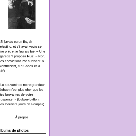
Si j'avais eu un fils, dit
elestino, et s'il avait voulu se
aire prêtre, je l'aurais tué. – Une
igarette ? proposa Ruiz. – Non,
es convictions me suffisent. »
Montherlant, /Le Chaos et la
it/)
 Le souvenir de notre grandeur
échue m’est plus cher que les
oies bruyantes de votre
rospérité. » (Bulwer-Lytton,
Les Derniers jours de Pompéi/)
À propos
lbums de photos