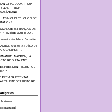
EAN GIRAUDOUX, TROP
RILLANT, TROP
AUSÉABOND
ULES MICHELET : CHOIX DE
ITATIONS
OMANCIERS FRANÇAIS DE
A PREMIÈRE MOITIÉ DU...
ommaire des billets d'actualité
ACRON À 66,06 % : L’ÉLU DE
’APOCALYPSE –...
MMANUEL MACRON, LA
ICTOIRE DU TALENT
ES PRÉSIDENTIELLES POUR
IEN ?
E PREMIER ATTENTAT
APITALISTE DE L’HISTOIRE
atégories
phorismes
llet d'actualité