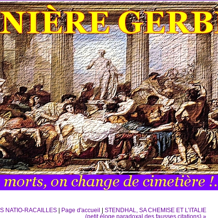
ES NATIO-RACAILLES
|
Page d'accueil
|
STENDHAL, SA CHEMISE ET L’ITALIE
(petit éloge paradoxal des fausses citations) »