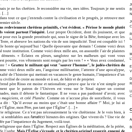
.
J
je ne fus chrétien. Je reconsidère ma vie, mes idées. Toujours je me sentis
B
e. […]
N
ut ce que j’entends contre la civilisation et le progrès, je retrouve mot
J
remier siècle.
C
 redeviennent chrétiens primitifs, c’est évident. « Périsse le monde plutôt
ils voient partout l’iniquité.
Leur propre Occident, dont ils jouissent, et que
R
st pour eux la grande prostituée qui, sous le signe de la Bête, fornique avec les
L
 Terre, et abreuve les nations du vin de son impudicité. Tout est coupable ici !
uelle honte qu’aujourd’hui ! Quelle épouvante que demain ! Comme voici deux
S
l toute institution. Comme voici deux mille ans, on assourdit l’air de plaintes
M
 déments. « Éclatez en pleurs, sanglotez sur les malheurs qui vont vous
L
e est pourrie, vos vêtements sont rongés par les vers ! » « Vous avez condamné,
ste ! »
Grattez le militant qui veut "sauver l’homme", le judéo-chrétien du
E
e voici deux mille ans, l’angoisse millénariste, l’attente d’une apocalypse,
V
alté de l’histoire qui mettrait en vacances le genre humain, l’impatience d’un
 civilisé de croire au monde et à soi, de bâtir et de projeter.
D
ère Risso est moine et rationaliste, preuve que la vie n’est simple pour
R
rement que le patron de l’Univers est venu sur le Sinaï signer un contrat
L
ades, mais il déteste le fantastique. Il ne vous a pas pardonné d’avoir, avec
C
s magiciens
, et créé
Planète
. Comme on n’accuse plus de sorcellerie, il vous
 dit : "Qu’il avoue au moins que c’était une bonne affaire !" Moi, je lui ai
e l’Église, mon Père, pas tant que l’Église". […] »
C
ligieuse. Ce n’est pas nécessairement la vie chrétienne. Je le vois bien, à
, si semblables aux
fanaticci
hirsutes des origines. Que vivent-ils ? Une vie de
A
ffée par l’impatience du Jugement, voilà tout.
ieuse que dans l’Église. Respect aux Églises de la méditation, de la prière,
Bi
 de l’ordre.
Mais l’Église s’écroule, et le chrétien originel resurgit, ennemi de