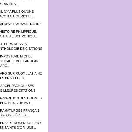
YZANTINS...
 IL N'Y A PLUS QU'UNE
AÇON AUJOURD'HUI...
'AI RÊVÉ D'ADAMA TRAORÉ
’HISTOIRE PHILIPPIQUE,
ANTAISIE UCHRONIQUE
UTEURS RUSSES :
NTHOLOGIE DE CITATIONS
'IMPOSTURE MICHEL
OUCAULT VUE PAR JEAN-
ARC...
ARO SUR RUGY : LA HAINE
ES PRIVILÈGES
ARCEL PAGNOL : SES
EILLEURES CITATIONS
’APPARITION DES DOGMES
ELIGIEUX, VUE PAR...
RAMATURGES FRANÇAIS
IXe-XXe SIÈCLES :...
ERBERT ROSENDORFER :
ES SAINTS D'OR, UNE...