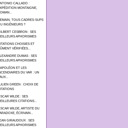
NTONIO CALLADO :
XPÉDITION MONTAIGNE,
OMAN...
EMAIN, TOUS CADRES-SUPS
U INGÉNIEURS ?
ILBERT CESBRON : SES
EILLEURS APHORISMES
ITATIONS CHOISIES ET
ÛMENT VÉRIFIÉES...
LEXANDRE DUMAS : SES
EILLEURS APHORISMES
APOLÉON ET LES
NCENDIAIRES DU VAR : UN
AUX...
ULIEN GREEN : CHOIX DE
ITATIONS
SCAR WILDE : SES
EILLEURES CITATIONS...
SCAR WILDE, ARTISTE DU
ARADOXE, ÉCRIVAIN...
EAN GIRAUDOUX : SES
EILLEURS APHORISMES