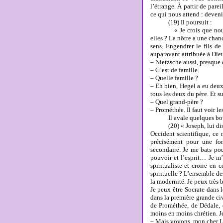
l’étrange. À partir de par
ce qui nous attend : deveni
(19) Il poursuit :
« Je crois que nous devi
elles ? La nôtre a une chanc
sens. Engendrer le fils d
auparavant attribuée à Dieu
– Nietzsche aussi, presque
– C’est de famille.
– Quelle famille ?
– Eh bien, Hegel a eu deux 
tous les deux du père. Et s
– Quel grand-père ?
– Prométhée. Il faut voir l
Il avale quelques bouché
(20) « Joseph, lui dis-je
Occident scientifique, ce
précisément pour une for
secondaire. Je me bats pou
pouvoir et l’esprit… Je m’
spiritualiste et croire en
spirituelle ? L’ensemble d
la modernité. Je peux très b
Je peux être Socrate dans
dans la première grande ci
de Prométhée, de Dédale,
moins en moins chrétien. J
– Mais voyons, mon cher Lo