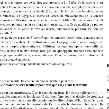
el et bien raison contre le blogueur humaniste ! «
L’idée de la science
» est
tale à l’époque moderne, que cela plaise ou non aux xénophiles. Je laisse de
cation par une mutation cérébrale
[2]
; mais le fait est que les découvertes
é à Sumer ou en Égypte, et même en Grèce, ne relevaient pas de la science
a jamais été théorisée avant Francis Bacon et Galilée. Notons aussi un détail
e contemporaine : pour ce blogueur humaniste, il suffit de qualifier un propos
qualifier. Si la vérité se révélait raciste, faudrait-il la proscrire au nom de
énophile ?
s quelques pages de
Blumroch
qui me semblent essentielles, centrées sur la
té le fatras scientiste et occulto-fantastique. Ces pages ont le mérite insigne de
 entre l’esprit démocratique et l’élitisme recoupe une opposition vieille de
hristianisme et la civilisation, idée géniale qui appelle une très vaste enquête
angélique, sa diffusion, sa rencontre avec l’empire romain, son évolution au fil
ans la société moderne.
nthèses correspondent aux numéros des chapitres.)
R
nt un mérite. Ils veulent un monde meilleur pour tous.
is
le monde ne sera meilleur pour tous que s’il y a une hiérarchie
.
D
s pour une méritocratie. C’est le seul régime juste. Il n’existe nulle part ». […]
s dans toutes les classes. Il faut tout faire pour les déceler. Je crois aux
S
qu’il va y avoir une nouvelle circulation des élites. Aujourd’hui, les enfants des
atrimoine, comme les rejetons de l’aristocratie boulottaient les terres. Ils
Q
sance et l’esprit de réussite. Ils vont faire du Zen en Provence, ou des colliers
O