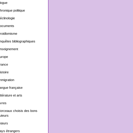
logue
hronique politique
éclinologie
ocuments
roidlomisme
nquêtes bibliographiques
nseignement
urope
rance
istoire
mmigration
angue française
ittérature et arts
ivres
orceaux choisis des bons
uteurs
œurs
ays étrangers