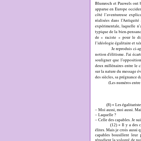
Blumroch et Pauwels ont b
apparue en Europe occiden
côté l’aventureuse expli
réalisées dans l’Antiquit
expérimentale, laquelle n’
typique de la bien-pensanc
de « raciste » pour le dis
l’idéologie égalitaire et x
Je reproduis ci-aprè
notion d'élitisme. J'ai écar
souligner que l’opposition
deux millénaires entre le c
sur la nature du message év
des siècles, sa prégnance d
(Les numéros entre pare
(8) « Les égalitaristes o
– Moi aussi, moi aussi. Ma
– Laquelle ?
– Celle des capables. Je sui
(12) « Il y a des capable
élites. Mais je crois aussi 
capables bousillent leur p
répudient la volonté de puis