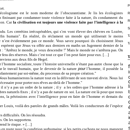
P
rt.
écologisme est le nom moderne de l’obscurantisme. Je lis les écologistes
R
en finissant par condamner toute violence faite à la nature, ils condamnent du
R
ion. Car
la civilisation est toujours une violence faite par l’intelligence à la
S
du. Les crrrrétins irrécupérables, qui s’en vont élever des chèvres en Lozère,
in humain". En réalité, ils réclament un monde qui utiliserait le moins
T
Ce n’est évidemment pas ce monde. Vous savez pourquoi ils choisissent Jésus
T
 espèrent que Jésus va offrir aux derniers en maths un Jugement dernier de la
ent : "Arrêtez le monde, je veux descendre !" Mais le monde ne s’arrêtera pas. On
r fera des réserves. Mais c’est tout ce que l’on peut faire pour eux. […]
T
viens aux deux fils de Hegel.
mme socialiste, toute l’histoire universelle n’étant pas autre chose que la
r le travail humain, que le devenir de la nature
pour
l’homme, il possède la
nfantement par soi-même, du processus de sa propre création."
 humaniserons la nature tout en la délivrant de son travesti divin. Nous lui
nécessaire pour porter nos rêves au-delà de l’homme."
l
y a pas un ordre de la nature ; il y a les ordres que l’homme adresse à la
ibres naturels fixes ; il n’y a pas de nature en soi. La nature est là pour que nous
ions, la pétrissions avec l’intelligence pour en faire de l’homme et demain du
s, voilà des paroles de grands mâles. Voilà les conducteurs de l’espèce
s difficultés. On les résoudra.
i
. On les supportera.
end le risque. » […]
ute pour la condition surhumaine, si les petits cochons ne nous mangent