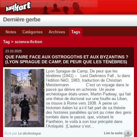
Dernière gerbe
Notes
Catégories
Archives
Tags
Tag > science-fiction
23.10.2025
QUE FAIRE FACE AUX OSTROGOTHS ET AUX BYZANTINS ?
(LYON SPRAGUE DE CAMP, DE PEUR QUE LES TÉNÈBRES)
Lyon Sprague de Camp, De peur que les
ténèbres (1941) – Lest Darkness Fall , lu dans
l’édition NéO, 1983, traduction de Christian
Meistermann C’est un voyage dans le
passé qui dérive en uchronie. Un jeune
archéologue états-unien, Martin Padway, qui fait
une thèse de doctorat sur une fouille au Liban,
se trouve à Rome vers 1938. À peine un
historien italien lui a-t-il fait part de sa théorie
des histoires parallèles qu’ont pu créer des gens
tombés dans le passé, que, visitant le
Panthéon, le voilà à son tour précipité dans
l’Antiquité. (L’auteur s’est...
Lire la suite
0
Écrit par
Le déclinologue