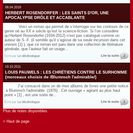
08.04.2018
HERBERT ROSENDORFER : LES SAINTS D'OR, UNE
APOCALYPSE DRÔLE ET ACCABLANTE
Voici un roman qui permet de s’interroger sur les contours de ce
genre né au XX e siècle qu’est la science-fiction. Si l’on considère
qu’Herbert Rosendorfer (1934-2012) n’est pas catalogué comme un
auteur de S.-F. (il semble qu’il s’agisse de sa seule incursion dans cet
univers [1] ), que ce roman est paru dans une collection de littérature
générale, que l’auteur fait un usage...
Lire la suite
2
Écrit par
Le déclinologue
19.10.2011
LOUIS PAUWELS : LES CHRÉTIENS CONTRE LE SURHOMME
(morceaux choisis de /Blumroch l'admirable/)
J’ai consacré dans un de mes albums de livres une petite notice
à Blumroch l'admirable (1976) . Cet ouvrage « agitant au plus haut
point » [1] , est une sorte de...
Lire la suite
2
Écrit par
Le déclinologue
Plus de notes disponibles.
> Haut de page