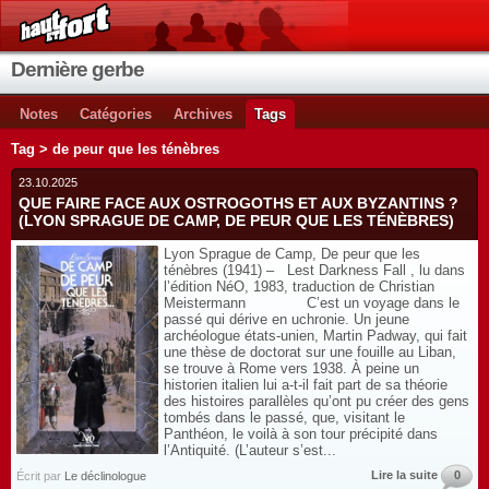
Dernière gerbe
Notes
Catégories
Archives
Tags
Tag > de peur que les ténèbres
23.10.2025
QUE FAIRE FACE AUX OSTROGOTHS ET AUX BYZANTINS ?
(LYON SPRAGUE DE CAMP, DE PEUR QUE LES TÉNÈBRES)
Lyon Sprague de Camp, De peur que les
ténèbres (1941) – Lest Darkness Fall , lu dans
l’édition NéO, 1983, traduction de Christian
Meistermann C’est un voyage dans le
passé qui dérive en uchronie. Un jeune
archéologue états-unien, Martin Padway, qui fait
une thèse de doctorat sur une fouille au Liban,
se trouve à Rome vers 1938. À peine un
historien italien lui a-t-il fait part de sa théorie
des histoires parallèles qu’ont pu créer des gens
tombés dans le passé, que, visitant le
Panthéon, le voilà à son tour précipité dans
l’Antiquité. (L’auteur s’est...
Lire la suite
0
Écrit par
Le déclinologue