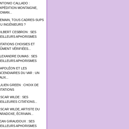
NTONIO CALLADO :
XPÉDITION MONTAIGNE,
OMAN...
EMAIN, TOUS CADRES-SUPS
U INGÉNIEURS ?
ILBERT CESBRON : SES
EILLEURS APHORISMES
ITATIONS CHOISIES ET
ÛMENT VÉRIFIÉES...
LEXANDRE DUMAS : SES
EILLEURS APHORISMES
APOLÉON ET LES
NCENDIAIRES DU VAR : UN
AUX...
ULIEN GREEN : CHOIX DE
ITATIONS
SCAR WILDE : SES
EILLEURES CITATIONS...
SCAR WILDE, ARTISTE DU
ARADOXE, ÉCRIVAIN...
EAN GIRAUDOUX : SES
EILLEURS APHORISMES