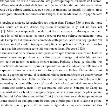
Péloponnèse, de la vie d’Alexandre, des guerres puniques, du siècle de Cicéron,
B
 d’Auguste et de celui de Néron, oui, je veux bien (le contraire serait même
 base de la culture antique, ce que nous ont transmis les grands historiens grecs
«
i ostrogoth Théodat, son successeur Vitigès, la reine Matasonte, le pape Silvère
F
J
ues années, les archéologues voient dans l’année 536 la pire de toute
L
 sans doute en raison d’une explosion volcanique, il y eut un très net
F
e
[1]
. Mais celà n’apparaît pas du tout dans ce roman… alors que pourtant,
 que le soleil resta terne, comme obscurci par une éclipse permanente, toute
A
 de Camp n’a-t-il tenu aucun compte de cette particularité non négligeable ? Il
A
r à son récit, il voulait trop que tout y fût à peu près normal ? Ou alors, moins
L
l n’a pas fait attention à cette information en lisant Procope ?
[2]
)
F
ental de ce roman, à mes yeux, c’est que l’auteur a centré son histoire
M
ement creux, un pur homme d’action, un personnage qui réfléchit très peu
H
ent agir au mieux) et médite encore moins. Padway a beau se plaindre très
D
s activités débordantes, aspirer à reprendre sa vie d’études et de réflexions, il
corps perdu dans cette action tout au long du roman. En bon États-unien, il est
M
nge qu’à gagner un revenu, il se métamorphose instantanément en
entrepreneur
M
plusieurs domaines. Dailleurs, son meilleur ami, qui le suit du début à la fin,
L
ra aussi qu’au tout début, sa maîtrise du latin classique lui donne une légère
R
e l’Antiquité tardive, mais il s’y accoutume très vite et Sprague de Camp ne
D
pect, considérant au bout de quelques pages que son personnage n’a plus aucune
X
 Italiens ni à s’en faire comprendre. Tout juste mentionne-t-il de temps en temps
une société en quelque sorte bi-ethnique et bilingue, à la fois latine et gothe.
H
sans doute pas apprécié de se voir infliger de complexes considérations
L