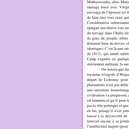
Mathaswentha, alias Mataso
mariage forcé avec Vitigè
envisage de l’épouser (et 
de faire tuer tous ceux qu
Considération intéressant
épargné une dérive vers une
du servage dans l’Italie du
de gens du peuple, libres 
fichaient bien de devoir o
identique). C’est là une t
de 1812), qui aurait méri
Camp expédie en quelques
strictement militaire, la mes
On notera que dans le de
royaume wisigoth d’Hispa
départ de Lisbonne pour 
plaisanterie n’est pas drô
une intention humoristiq
civilisation va progresser,
est terminée et qu’il peut 
pas la tête politique et qu
en lui, puisqu’il n’est ja
lancer à la découverte de
trouvait encore à sa porté
l’intellectuel majeur (pour