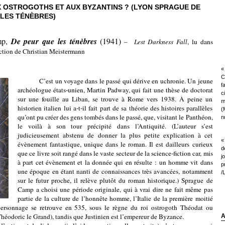
X OSTROGOTHS ET AUX BYZANTINS ? (LYON SPRAGUE DE
 LES TÉNÈBRES)
mp,
De peur que les ténèbres
(1941)
–
Lest Darkness Fall
, lu dans
ction de Christian Meistermann
« 
C
C’est un voyage dans le passé qui dérive en uchronie. Un jeune
f
archéologue états-unien, Martin Padway, qui fait une thèse de doctorat
c
sur une fouille au Liban, se trouve à Rome vers 1938. À peine un
m
historien italien lui a-t-il fait part de sa théorie des histoires parallèles
(
qu’ont pu créer des gens tombés dans le passé, que, visitant le Panthéon,
nu
le voilà à son tour précipité dans l’Antiquité. (L’auteur s’est
judicieusement abstenu de donner la plus petite explication à cet
«
évènement fantastique, unique dans le roman. Il est dailleurs curieux
d
que ce livre soit rangé dans le vaste secteur de la science-fiction car, mis
j
à part cet évènement et la donnée qui en résulte : un homme vit dans
p
une époque en étant nanti de connaissances très avancées, notamment
/
sur le futur proche, il relève plutôt du roman historique.) Sprague de
Camp a choisi une période originale, qui à vrai dire ne fait même pas
partie de la culture de l’honnête homme, l’Italie de la première moitié
personnage se retrouve en 535, sous le règne du roi ostrogoth Théodat ou
éodoric le Grand), tandis que Justinien est l’empereur de Byzance.
A