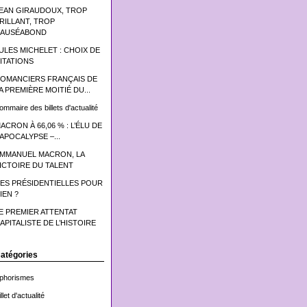
EAN GIRAUDOUX, TROP
RILLANT, TROP
AUSÉABOND
ULES MICHELET : CHOIX DE
ITATIONS
OMANCIERS FRANÇAIS DE
A PREMIÈRE MOITIÉ DU...
ommaire des billets d'actualité
ACRON À 66,06 % : L’ÉLU DE
’APOCALYPSE –...
MMANUEL MACRON, LA
ICTOIRE DU TALENT
ES PRÉSIDENTIELLES POUR
IEN ?
E PREMIER ATTENTAT
APITALISTE DE L’HISTOIRE
atégories
phorismes
llet d'actualité