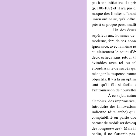
pas à son initiative, il a p
(p. 106-107) et il n’a pas
moque des limites effarant
unien ordinaire, qu’il offre
près à sa propre personnalit
Un des écueils qui gue
supérieur aux hommes de l
moderne, fort de ses conn
ignorance, avec la même ré
eu clairement le souci d’év
deux échecs sans retour (l
évitables avec tel ou te
étourdissante de succès qu
ménager le suspense romanes
objectifs. Il y a là un opti
tout qu’il fût si facile
l’intromission de nouvelles
À ce sujet, autant Spra
alambics, des imprimeries, 
introduire des innovatio
indienne (dite arabe) qui
comptabilité en partie dou
permet de mobiliser des cap
des longues-vues). Mais i
badin, il ne s’attarde pa