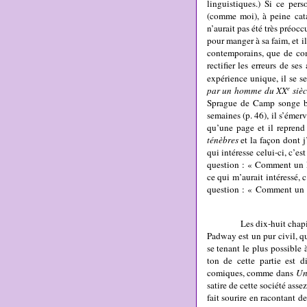
linguistiques.) Si ce per
(comme moi), à peine cata
n’aurait pas été très préocc
pour manger à sa faim, et i
contemporains, que de com
rectifier les erreurs de se
expérience unique, il se s
e
par un homme du XX
sièc
Sprague de Camp songe bie
semaines (p. 46), il s’éme
qu’une page et il reprend
ténèbres
et la façon dont j
qui intéresse celui-ci, c’e
question : « Comment un 
ce qui m’aurait intéressé,
question : « Comment un 
Les dix-huit chapitres a
Padway est un pur civil, qu
se tenant le plus possible 
ton de cette partie est d
comiques, comme dans
Un
satire de cette société assez
fait sourire en racontant d