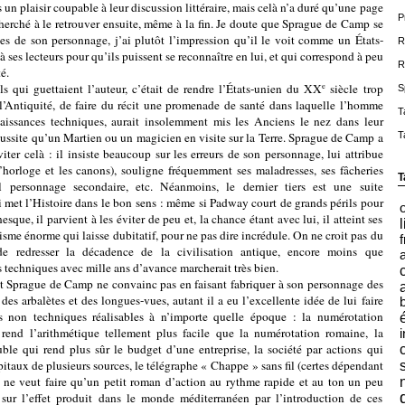
ris un plaisir coupable à leur discussion littéraire, mais celà n’a duré qu’une page
P
 cherché à le retrouver ensuite, même à la fin. Je doute que Sprague de Camp se
es de son personnage, j’ai plutôt l’impression qu’il le voit comme un États-
R
 à ses lecteurs pour qu’ils puissent se reconnaître en lui, et qui correspond à peu
R
é.
ttaient l’auteur, c’était de rendre l’États-unien du XX
siècle trop
e
S
’Antiquité, de faire du récit une promenade de santé dans laquelle l’homme
T
aissances techniques, aurait insolemment mis les Anciens le nez dans leur
T
ussite qu’un Martien ou un magicien en visite sur la Terre. Sprague de Camp a
iter celà : il insiste beaucoup sur les erreurs de son personnage, lui attribue
’horloge et les canons), souligne fréquemment ses maladresses, ses fâcheries
T
l personnage secondaire, etc. Néanmoins, le dernier tiers est une suite
i met l’Histoire dans le bon sens : même si Padway court de grands périls pour
que, il parvient à les éviter de peu et, la chance étant avec lui, il atteint ses
l
misme énorme qui laisse dubitatif, pour ne pas dire incrédule. On ne croit pas du
f
 de redresser la décadence de la civilisation antique, encore moins que
 techniques avec mille ans d’avance marcherait très bien.
gue de Camp ne convainc pas en faisant fabriquer à son personnage des
des arbalètes et des longues-vues, autant il a eu l’excellente idée de lui faire
ns non techniques réalisables à n’importe quelle époque : la numérotation
 rend l’arithmétique tellement plus facile que la numérotation romaine, la
i
ble qui rend plus sûr le budget d’une entreprise, la société par actions qui
itaux de plusieurs sources, le télégraphe « Chappe » sans fil (certes dépendant
l ne veut faire qu’un petit roman d’action au rythme rapide et au ton un peu
s sur l’effet produit dans le monde méditerranéen par l’introduction de ces