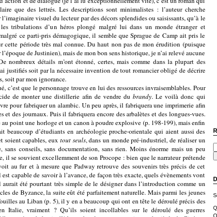
on et de dialogue (je l’ai lu exceptionnellement vite), c’est un roman qui
aire que des lettrés. Les descriptions sont minimalistes : l’auteur cherche
l’imaginaire visuel du lecteur par des décors splendides ou saisissants, qu’à le
t les tribulations d’un héros plongé malgré lui dans un monde étranger et
 malgré ce parti-pris démagogique, il semble que Sprague de Camp ait pris le
r cette période très mal connue. Du haut non pas de mon érudition (puisque
ur l’époque de Justinien), mais de mon bon sens historique, je n’ai relevé aucune
 De nombreux détails m’ont étonné, certes, mais comme dans la plupart des
ai justifiés soit par la nécessaire invention de tout romancier obligé de décrire
es, soit par mon ignorance.
 que le personnage trouve en lui des ressources invraisemblables. Pour
ide de monter une distillerie afin de vendre du
brandy
. Le voilà donc qui
vre pour fabriquer un alambic. Un peu après, il fabriquera une imprimerie afin
s et des journaux. Puis il fabriquera encore des arbalètes et des longues-vues.
re au point une horloge et un canon à poudre explosive (p. 198-199), mais enfin
ait beaucoup d’étudiants en archéologie proche-orientale qui aient aussi des
R
t soient capables, eux
tout seuls
, dans un monde pré-industriel, de réaliser un
e, sans conseils, sans documentation, sans rien. Moins énorme mais un peu
 il se souvient excellemment de son Procope : bien que le narrateur prétende
voit au fur et à mesure que Padway retrouve des souvenirs très précis de cet
l est capable de savoir à l’avance, de façon très exacte, quels évènements vont
D
Il aurait été pourtant très simple de le désigner dans l’introduction comme un
ècles de Byzance, la suite eût été parfaitement naturelle. Mais parmi les jeunes
S
ouilles au Liban (p. 5), il y en a beaucoup qui ont en tête le déroulé précis des
Q
 Italie, vraiment ? Qu’ils soient incollables sur le déroulé des guerres
O