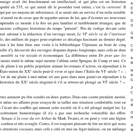
sonnage avait été foncièrement un intellectuel, et qui plus est un historien
A
pulté en 535, ce qui aurait dû le posséder tout entier, c’est la
curiosité
. Il
E
upé par ses moyens de subsistance, il se serait mis au service d’un riche notable
R
l n’aurait eu de cesse que de regarder autour de lui, que d’écouter ses nouveaux
D
prendre ce monde à la fois un peu familier et terriblement étranger, que de
O
s anciens collègues historiens du temps "présent". Pris de vertige devant cette
e
erait adonné à la rédaction d’un ouvrage inouï,
Le VI
siècle vu de l’intérieur
G
M
le
, des milliers de pages pour explorer ce décalage fascinant au dernier degré.
n à lui faire faire une visite à la bibliothèque Ulpienne au bout de cinq
C
rveille d’y découvrir des ouvrages disparus depuis longtemps, mais celà ne dure
D
 aussitôt sa vie sociale et économique. La différence entre
De peur que les
A
’aurais traité le même sujet montre l’abîme entre Sprague de Camp et moi. Ce
M
st de plaire à un public populaire aimant les romans d’action, en répondant à la
N
États-unien du XX
siècle peut-il vivre et agir dans l’Italie du VI
siècle ? » ;
e
e
I
 c’est de me plaire à moi-même (et aux gens dans mon genre) en répondant à la
F
historien du XX
siècle réagirait-il s’il se retrouvait plongé au VI
siècle ? ».
e
e
J
C
uraient pu être scindés en deux parties. Dans une courte première moitié,
O
i mène ses affaires pour essayer de se tailler une situation confortable, tout en
M
à l’écart des conflits qui minent cette société où il a été plongé malgré lui. Le
iscrètement humoristique (il n’y a pas une recherche ostensible des effets
O
P
 Yanqui à la cour du roi Arthur
de Mark Twain), et on peut y voir une légère
 confuse et très aveugle. Certes, il est toujours plaisant de lire un récit qui nous
J
es situations cocasses, mais celà a créé en moi un léger malaise, ou un mélange
M