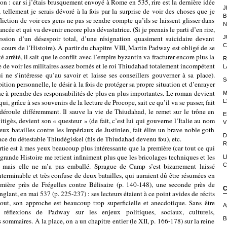
ion : car si j’étais brusquement envoyé à Rome en 535, rire est la dernière idée
J
, tellement je serais dévoré à la fois par la surprise de voir des choses que je
B
fliction de voir ces gens ne pas se rendre compte qu’ils se laissent glisser dans
N
cée et qui va devenir encore plus dévastatrice. (Si je prenais le parti d’en rire,
J
pression d’un désespoir total, d’une résignation quasiment suicidaire devant
C
e cours de l’Histoire). À partir du chapitre VIII, Martin Padway est obligé de se
té arrêté, il sait que le conflit avec l’empire byzantin va fracturer encore plus la
R
le de voir les militaires assez bornés et le roi Thiudahad totalement incompétent
L
ui ne s’intéresse qu’au savoir et laisse ses conseillers gouverner à sa place).
S
tion personnelle, le désir à la fois de protéger sa propre situation et d’enrayer
ène à prendre des responsabilités de plus en plus importantes. Le roman devient
M
L
i, grâce à ses souvenirs de la lecture de Procope, sait ce qu’il va se passer, fait
 déroule différemment. Il sauve la vie de Thiudahad, le remet sur le trône en
E
tigès, devient son « questeur » (de fait, c’est lui qui gouverne l’Italie au nom
V
ux batailles contre les Impériaux de Justinien, fait élire un brave noble goth
D
ce du détestable Thiudégiskel (fils de Thiudahad devenu fou), etc.
R
 à mes yeux beaucoup plus intéressante que la première (car tout ce qui
 grande Histoire me retient infiniment plus que les bricolages techniques et les
L
C
), mais elle ne m’a pas emballé. Sprague de Camp s’est bizarrement laissé
nterminable et très confuse de deux batailles, qui auraient dû être résumées en
mière près de Frégelles contre Bélisaire (p. 140-148), une seconde près de
C
glant, en mai 537 (p. 225-237) : ses lecteurs étaient à ce point avides de récits
tout, son approche est beaucoup trop superficielle et anecdotique. Sans être
A
s réflexions de Padway sur les enjeux politiques, sociaux, culturels,
Bi
ès sommaires. À la place, on a un chapitre entier (le XII, p. 166-178) sur la reine