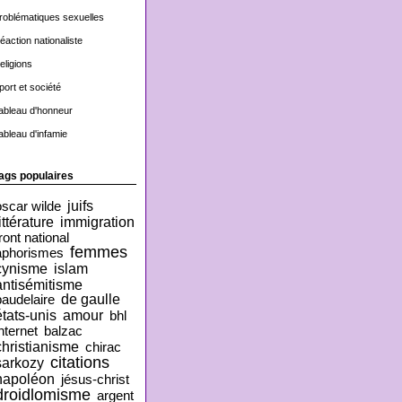
roblématiques sexuelles
éaction nationaliste
eligions
port et société
ableau d'honneur
ableau d'infamie
ags populaires
juifs
oscar wilde
ittérature
immigration
ront national
femmes
aphorismes
cynisme
islam
antisémitisme
de gaulle
baudelaire
états-unis
amour
bhl
nternet
balzac
christianisme
chirac
citations
sarkozy
napoléon
jésus-christ
droidlomisme
argent