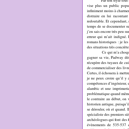
Par son style tout d’acti
vise plus un public popul
infiniment moins à charmer 
distraire en lui racontan
redoutable. Et cependant,
temps de se documenter su
j’en sais encore très peu s
erreur qui m’ait indigné.
romans historiques : je les 
des situations très concrèt
Ce qui m’a choqué, c’est
gagner sa vie, Padway déc
récupère des tuyaux de cui
de commercialiser des livre
Certes, il échouera à mett
je ne peux croire qu’il y 
compétences d’ingénieur, e
alambic et une imprimeri
problématique quand même,
le contraire au début, on 
historien antique, puisqu’i
se dérouler, où et quand. 
spécialiste des premiers si
archéologues qui font des f
évènements de 535-537 en