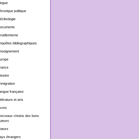
logue
hronique politique
éclinologie
ocuments
roidlomisme
nquêtes bibliographiques
nseignement
urope
rance
istoire
mmigration
angue française
ittérature et arts
ivres
orceaux choisis des bons
uteurs
œurs
ays étrangers