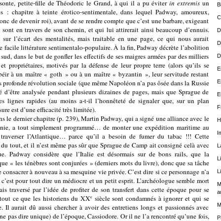
nte, petite-fille de Théodoric le Grand, à qui il a pu éviter
in extremis
un
B
s : chapitre à teinte érotico-sentimentale, dans lequel Padway, amoureux,
C
donc de devenir roi), avant de se rendre compte que c’est une barbare, exigeant
i sont en travers de son chemin, et qui lui attirerait ainsi beaucoup d’ennuis.
D
e sur l’écart des mentalités, mais traitable en une page, ce qui nous aurait
D
 facile littérature sentimentalo-populaire. À la fin, Padway décrète l’abolition
 sud, dans le but de gonfler les effectifs de ses maigres armées par des milliers
D
et propriétaires, motivés par la défense de leur propre terre (alors qu’ils se
E
béir à un maître « goth » ou à un maître « byzantin », leur servitude restant
E
rès profonde révolution sociale (que même Napoléon n’a pas ôsée dans la Russie
té d’être analysée pendant plusieurs dizaines de pages, mais que Sprague de
E
 lignes rapides (au moins a-t-il l’honnêteté de signaler que, sur un plan
F
ure est d’une efficacité très limitée).
rnier chapitre (p. 239), Martin Padway, qui a signé une alliance avec le
H
nie, a tout simplement programmé… de monter une expédition maritime au
I
traverser l’Atlantique… parce qu’il a besoin de fumer du tabac !!! Cette
le du tout, et il n’est même pas sûr que Sprague de Camp ait consigné celà avec
L
ue. Padway considère que l’Italie est désormais sur de bons rails, que la
L
 que « les ténèbres sont conjurées » (derniers mots du livre), donc que sa tâche
se consacrer à nouveau à sa mesquine vie privée. C’est dire si ce personnage n’a
L
e c’est pour tout dire un médiocre et un petit esprit. L’archéologue semble mort
M
mais traversé par l’idée de profiter de son transfert dans cette époque pour se
a
 tout ce que les historiens du XX
siècle sont condamnés à ignorer et qui se
e
M
e. Il aurait dû aussi chercher à avoir des entretiens longs et passionnés avec
 ne pas dire unique) de l’époque, Cassiodore. Or il ne l’a rencontré qu’une fois,
P