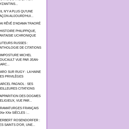
YZANTINS...
 IL N'Y A PLUS QU'UNE
AÇON AUJOURD'HUI...
'AI RÊVÉ D'ADAMA TRAORÉ
’HISTOIRE PHILIPPIQUE,
ANTAISIE UCHRONIQUE
UTEURS RUSSES :
NTHOLOGIE DE CITATIONS
'IMPOSTURE MICHEL
OUCAULT VUE PAR JEAN-
ARC...
ARO SUR RUGY : LA HAINE
ES PRIVILÈGES
ARCEL PAGNOL : SES
EILLEURES CITATIONS
’APPARITION DES DOGMES
ELIGIEUX, VUE PAR...
RAMATURGES FRANÇAIS
IXe-XXe SIÈCLES :...
ERBERT ROSENDORFER :
ES SAINTS D'OR, UNE...