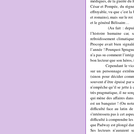
médiques, de la guerre du 
César et Pompée, du règne
effroyable, vu que c’est la
et romains), mais sur le ro
et le général Bélisaire…
(Au fait : depuis quelq
l’histoire humaine car,
refroidissement climatiqu
Procope avait bien signalé
l’année ! Pourquoi Sprague
n’a pas su comment l’intégre
bon lecteur que son héros, i
Cependant le vice fondam
sur un personnage extrêm
(sinon pour décider comm
souvent d’être épuisé par se
n’empêche qu’il se jette à 
très pragmatique, il ne so
qui mène des affaires dans 
est un banquier ! (On note
difficulté face au latin d
s’intéressera pas à cet as
difficulté à comprendre les
que Padway est plongé dans 
Ses lecteurs n’auraient 