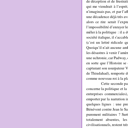
de déception et de frustrat
qui me viendrait à l’esprit
n’imaginais pas, et par l’af
une décadence déjà très avan
alors ce rire serait l’ex
l’impossibilité d’enrayer l
mêler à la politique : il a é
société italique, il s’accab
(c’est un lettré ridicule q
Quoiqu’il n’ait aucune ambi
les désastres à venir l’am
une uchronie, car Padway, qu
en sorte que l’Histoire se
capturant son usurpateur Vi
de Thiudahad), remporte de
comme nouveau roi à la pla
Cette seconde partie est
concerne la politique et la
entreprises commerciales
emporter par la narration i
quelques lignes : une pre
Bénévent contre Jean le San
purement militaires ? Sur
totalement absentes, le
civilisationnels, restent tr