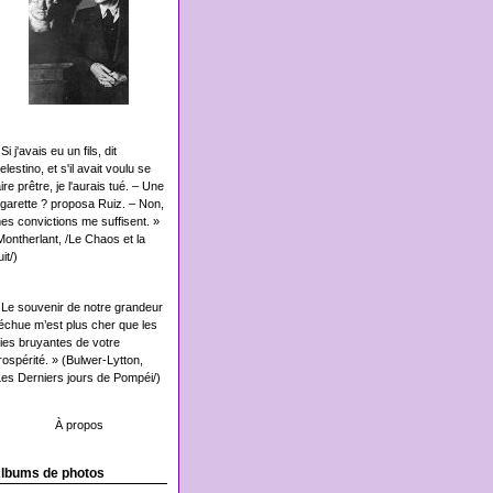
Si j'avais eu un fils, dit
elestino, et s'il avait voulu se
aire prêtre, je l'aurais tué. – Une
igarette ? proposa Ruiz. – Non,
es convictions me suffisent. »
Montherlant, /Le Chaos et la
it/)
 Le souvenir de notre grandeur
échue m’est plus cher que les
oies bruyantes de votre
rospérité. » (Bulwer-Lytton,
Les Derniers jours de Pompéi/)
À propos
lbums de photos