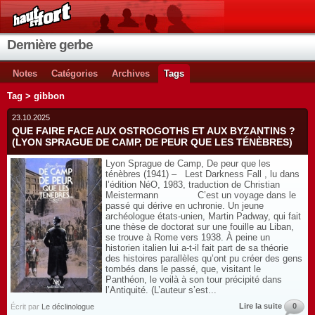
Dernière gerbe
Notes
Catégories
Archives
Tags
Tag > gibbon
23.10.2025
QUE FAIRE FACE AUX OSTROGOTHS ET AUX BYZANTINS ?
(LYON SPRAGUE DE CAMP, DE PEUR QUE LES TÉNÈBRES)
Lyon Sprague de Camp, De peur que les
ténèbres (1941) – Lest Darkness Fall , lu dans
l’édition NéO, 1983, traduction de Christian
Meistermann C’est un voyage dans le
passé qui dérive en uchronie. Un jeune
archéologue états-unien, Martin Padway, qui fait
une thèse de doctorat sur une fouille au Liban,
se trouve à Rome vers 1938. À peine un
historien italien lui a-t-il fait part de sa théorie
des histoires parallèles qu’ont pu créer des gens
tombés dans le passé, que, visitant le
Panthéon, le voilà à son tour précipité dans
l’Antiquité. (L’auteur s’est...
Lire la suite
0
Écrit par
Le déclinologue