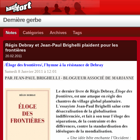
Dernière gerbe
Notes
Catégories
Archives
Tags
Régis Debray et Jean-Paul Brighelli plaident pour les
frontières
20.02.2011
/Éloge des frontières/, l'hymne à la résistance de Debray
Samedi 8 Janvier 2011 à 12:01
PAR JEAN-PAUL BRIGHELLI - BLOGUEUR ASSOCIÉ DE
MARIANNE
Le dernier livre de Régis Debray,
Éloge des
frontières
, est une attaque en règle des
chantres du village global planétaire.
L'essayiste Jean-Paul Brighelli salue cette
désacralisation de la globalisation
indifférenciée, et fait à son tour l'éloge des
séparations, de la contrainte et des
différences, contre la standardisation des
idéologues de la mondialisation.
« Une idée bête enchante l’Occident :