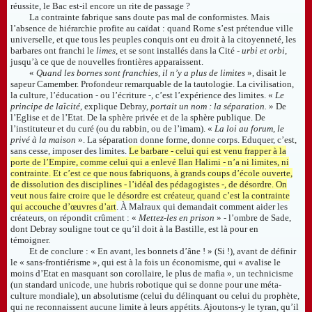
réussite, le Bac est-il encore un rite de passage ?
La contrainte fabrique sans doute pas mal de conformistes. Mais
l’absence de hiérarchie profite au caïdat : quand Rome s’est prétendue ville
universelle, et que tous les peuples conquis ont eu droit à la citoyenneté, les
barbares ont franchi le
limes
, et se sont installés dans la Cité -
urbi et orbi
,
jusqu’à ce que de nouvelles frontières apparaissent.
«
Quand les bornes sont franchies, il n’y a plus de limites
», disait le
sapeur Camember. Profondeur remarquable de la tautologie. La civilisation,
la culture, l’éducation - ou l’écriture -, c’est l’expérience des limites. «
Le
principe de laïcité
, explique Debray,
portait un nom : la séparation.
» De
l’Eglise et de l’Etat. De la sphère privée et de la sphère publique. De
l’instituteur et du curé (ou du rabbin, ou de l’imam). «
La loi au forum, le
privé à la maison
». La séparation donne forme, donne corps. Eduquer, c’est,
sans cesse, imposer des limites.
Le barbare - celui qui est venu frapper à la
porte de l’Empire, comme celui qui a enlevé Ilan Halimi - n’a ni limites, ni
contrainte. Et c’est ce que nous fabriquons, à grands coups d’école ouverte,
de dissolution des disciplines - l’idéal des pédagogistes -, de désordre. On
veut nous faire croire que le désordre est créateur, quand c’est la contrainte
qui accouche d’œuvres d’art
. À Malraux qui demandait comment aider les
créateurs, on répondit crûment : «
Mettez-les en prison
» - l’ombre de Sade,
dont Debray souligne tout ce qu’il doit à la Bastille, est là pour en
témoigner.
Et de conclure : « En avant, les bonnets d’âne ! » (Si !), avant de définir
le « sans-frontiérisme », qui est à la fois un économisme, qui « avalise le
moins d’Etat en masquant son corollaire, le plus de mafia », un technicisme
(un standard unicode, une hubris robotique qui se donne pour une méta-
culture mondiale), un absolutisme (celui du délinquant ou celui du prophète,
qui ne reconnaissent aucune limite à leurs appétits. Ajoutons-y le tyran, qu’il