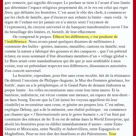
grec
temnein
, qui signifie découper. Le profane se tient à l’avant d’une limite
qui détermine l’espace religieux proprement dit, et le
rex
est celui qui
reget
fines
, qui délimite les frontières. C’est aussi le rôle des chefs, à commencer
par les chefs de famille, que d’énoncer aux enfants la limite - mais voilà : le
règne de l’enfant-roi (et jamais on n’a mieux senti l’oxymore de
l’expression), du citoyen universel et du banquier transfrontalier ouvre l’ère
du brouillage des limites, et, bientôt, de leur effacement.
On comprend le propos.
Effacer les différences, c’est produire de
l’indifférence.
Nous avons passé quelques dizaines de millénaires à
construire des bulles - grottes, maisons, murailles, cantons ou famille, tout
comme la nature a fabriqué des gousses et des carapaces -, que l’on prétend
éclater, en nous sommant d’être désormais membres d’un « village global ».
Le Bien serait cette standardisation qui dit que je suis semblable à mon
voisin, tout en prétendant respecter nos différences, dissonances autorisées
d'un concert universel.
La frontière, cependant, pour être sans cesse reculée, fait de la résistance.
On détruit l’enceinte de Philippe-Auguste, le Mur des Fermiers généraux, les
fortifs’, mais on a le périphérique, et le Grand Paris de demain élaborera sa
propre limite : les villes reconstituent sans cesse leur intra muros. Et la
banlieue, indistincte, est vécue comme une menace, un espace de non-droit -
un faux bourg. Encore que la Cité (ainsi les voyous appellent-ils leur
citadelle) se reconstitue sans cesse, et génère ses propres lois. C’est même,
explique Debray, qui a de la mémoire, une réalité politique : on commence
par chanter que «
l’Internationale sera le genre humain
», et l’on finit par
construire des rideaux de fer. Il en est de même dans la
World Enterprise
, qui
abolit les frontières pour en édifier immédiatement d’autres - entre Etats-
Uniens et Mexicains, entre Neuilly et Aubervilliers, entre Espagnols et
Maghrébins. Pour ne rien dire des Israéliens et des Palestiniens.
Tout