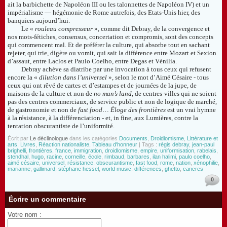
ait la barbichette de Napoléon III ou les talonnettes de Napoléon IV) et un
impérialisme — hégémonie de Rome autrefois, des Etats-Unis hier, des
banquiers aujourd’hui.
Le «
rouleau compresseur
», comme dit Debray, de la convergence et
nos mots-fétiches, consensus, concertation et compromis, sont des concepts
qui commencent mal. Et de préférer la culture, qui absorbe tout en sachant
rejeter, qui trie, digère ou vomit, qui sait la différence entre Mozart et Sexion
d’assaut, entre Laclos et Paulo Coelho, entre Degas et Vénilia.
Debray achève sa diatribe par une invocation à tous ceux qui refusent
encore la «
dilution dans l’universel
», selon le mot d’Aimé Césaire - tous
ceux qui ont rêvé de cartes et d’estampes et de journées de la jupe, de
maisons de la culture et non de
no man’s land
, de centres-villes qui ne soient
pas des centres commerciaux, de service public et non de logique de marché,
de gastronomie et non de
fast food
…
Éloge des frontières
est un vrai hymne
à la résistance, à la différenciation - et, in fine, aux Lumières, contre la
tentation obscurantiste de l’uniformité.
Écrit par
Le déclinologue
dans les catégories
Documents
,
Droidlomisme
,
Littérature et
arts
,
Livres
,
Réaction nationaliste
,
Tableau d'honneur
| Tags :
régis debray
,
jean-paul
brighelli
,
frontières
,
france
,
immigration
,
droidlomisme
,
empire
,
uniformisation
,
rabelais
,
stendhal
,
hugo
,
racine
,
corneille
,
école
,
rimbaud
,
barbares
,
ilan halimi
,
paulo coelho
,
aimé césaire
,
universel
,
résistance
,
obscurantisme
,
fast food
,
rome
,
nation
,
xénophilie
,
marianne
,
gallimard
,
stéphane hessel
,
world music
,
différences
,
ghetto
,
cancres
0
Écrire un commentaire
Votre nom :