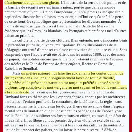
déracinement engendre son ghetto
. L’industrie de la serrure trois points et de
la barrière de sécurité ne s’est jamais mieux portée que dans ce monde
prétendument ouvert. L’Union Européenne, qui n’a jamais existé que sur le
papier des illusions bruxelloises, mesure aujourd’hui ce qu’a coûté la perte
de cette frontière symbolique que représentaient les diverses monnaies. À
moins de supposer que l’euro est l’autre nom du Deutsche Mark - une
évidence que les Grecs, les Irlandais, les Portugais et bientôt pas mal d’autres
paient au prix fort.
La culture fait partie de ces clôtures. Bien entendu, nos démocrates béats
la prétendent plurielle, ouverte, multipolaire. Et les illusionnistes de la
pédagogie ont tenté d’imposer en classe cette vision du « tout se vaut ». Sans
comprendre que l’Ecole avait été bâtie, dans les années 1880, avec des murs
de papier, plus solides encore que la pierre, où étaient imprimés la
Légende
des siècles
et le
Tour de France de deux enfants
, Racine et Corneille,
Rabelais et Stendhal.
Mais
on préfère aujourd’hui faire lire aux enfants les contes du monde
entier, écrits dans une langue soigneusement lavée de toute difficulté,
un
globish
où le présent de narration est toujours préféré au passé simple,
toujours trop complexe, le mot vulgaire au mot savant, et les bons sentiments
à la complexité
. Sans voir que les lycées-casernes enfantaient plus de
Rimbaud forts en thème que les «
espaces de vie
» conçus par les architectes
modernes : l’enfant profite de la contrainte, de la clôture, de la règle - sans
nécessairement se la prendre sur les doigts. Il erre en revanche dans l’espace
mental sans délimitation que lui dessinent les pédagogies de l’apocalypse
molle. Et au lieu de sublimer ses frustrations en efforts, en travail, en désir de
mieux faire, il les libère au tout premier degré en violence exercée sur les
autres et sur lui-même. Le cancre-roi est le cancer des cultures dissoutes. Au
lieu de lui imposer des paliers, on lui laisse la porte ouverte - à 83% de