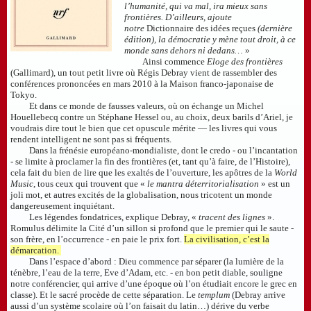
l’humanité, qui va mal, ira mieux sans
frontières. D’ailleurs, ajoute
notre
Dictionnaire des idées reçues
(dernière
édition), la démocratie y mène tout droit, à ce
monde sans dehors ni dedans…
»
Ainsi commence
Eloge des frontières
(Gallimard), un tout petit livre où Régis Debray vient de rassembler des
conférences prononcées en mars 2010 à la Maison franco-japonaise de
Tokyo.
Et dans ce monde de fausses valeurs, où on échange un Michel
Houellebecq contre un Stéphane Hessel ou, au choix, deux barils d’Ariel, je
voudrais dire tout le bien que cet opuscule mérite — les livres qui vous
rendent intelligent ne sont pas si fréquents.
Dans la frénésie européano-mondialiste, dont le credo - ou l’incantation
- se limite à proclamer la fin des frontières (et, tant qu’à faire, de l’Histoire),
cela fait du bien de lire que les exaltés de l’ouverture, les apôtres de la
World
Music
, tous ceux qui trouvent que «
le mantra déterritorialisation
» est un
joli mot, et autres excités de la globalisation, nous tricotent un monde
dangereusement inquiétant.
Les légendes fondatrices, explique Debray, «
tracent des lignes
».
Romulus délimite la Cité d’un sillon si profond que le premier qui le saute -
son frère, en l’occurrence - en paie le prix fort.
La civilisation, c’est la
démarcation.
Dans l’espace d’abord : Dieu commence par séparer (la lumière de la
ténèbre, l’eau de la terre, Eve d’Adam, etc. - en bon petit diable, souligne
notre conférencier, qui arrive d’une époque où l’on étudiait encore le grec en
classe). Et le sacré procède de cette séparation. Le
templum
(Debray arrive
aussi d’un système scolaire où l’on faisait du latin…) dérive du verbe