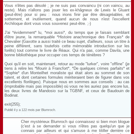
Vous n'êtes pas désolé ; je ne suis pas convaincu (ni con vaincu, au
reste). Mais n'allons pas jouer les ex-khâgneux de Lewis le Gluant
(peut-être) pour si peu : nous irions finir par être désagréables, et
sottement, et inutilement, quand aucun de nous n'est l'excellent
Archiloque dont vous vous souvenez peut-être. ;-)
J'ai *évidemment* lu, *moi aussi*, du temps que je faisais semblant
d'être jeune, la remarquable *Histoire anachronique des Français* de
Chevalier (Gaxotte a aussi traité ce beau sujet, d'ailleurs, sous un titre à
peine différent, sans toutefois cette mémorable introduction sur les
forêts) tout comme le livre de Réaux. Qui n'a pas, comme Davila, une
bonne bibliothèque pour occuper ces temps de ténèbres ?
Quoi qu'il en soit, maintenant, retour au mode "lurker", voire "offline" (je
tiens à relire les *Mourir à Francfort*, *De quelques crimes parfaits* et
*Sophie* d'un Monteilhet moraliste qui était alors au sommet de son
talent, et dont certaines formules mériteraient bien de figurer dans vos
excellents florilèges). Puisque nous en sommes aux conseils : au cas
(improbable mais pas impossible) où vous ne les auriez pas encore lus,
les deux livres de Mandosio sur la TGBNF, et ceux de Baudouin de
Bodinat.
exit(255);
Publié il y a 122 mois par Blumroch.
Répondre à ce commentaire
Cher mystérieux Blumroch qui connaissez si bien mon blogue
(c'est à se demander si vous n'êtes pas quelqu'un que je
connais par ailleurs et qui s'amuse à me titiller derrière ce