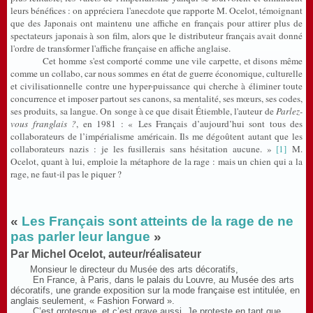
leurs bénéfices : on appréciera l'anecdote que rapporte M. Ocelot, témoignant
que des Japonais ont maintenu une affiche en français pour attirer plus de
spectateurs japonais à son film, alors que le distributeur français avait donné
l'ordre de transformer l'affiche française en affiche anglaise.
Cet homme s'est comporté comme une vile carpette, et disons même
comme un collabo, car nous sommes en état de guerre économique, culturelle
et civilisationnelle contre une hyper-puissance qui cherche à éliminer toute
concurrence et imposer partout ses canons, sa mentalité, ses mœurs, ses codes,
ses produits, sa langue. On songe à ce que disait Étiemble, l'auteur de
Parlez-
vous franglais ?
, en 1981 : « Les Français d’aujourd’hui sont tous des
collaborateurs de l’impérialisme américain. Ils me dégoûtent autant que les
collaborateurs nazis : je les fusillerais sans hésitation aucune. »
[1]
M.
Ocelot, quant à lui, emploie la métaphore de la rage : mais un chien qui a la
rage, ne faut-il pas le piquer ?
«
Les Français sont atteints de la rage de ne
pas parler leur langue
»
Par Michel Ocelot, auteur/réalisateur
Monsieur le directeur du Musée des arts décoratifs,
En France, à Paris, dans le palais du Louvre, au Musée des arts
décoratifs, une grande exposition sur la mode française est intitulée, en
anglais seulement, « Fashion Forward ».
C’est grotesque, et c’est grave aussi. Je proteste en tant que