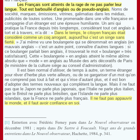
Les Français sont atteints de la rage de ne pas parler leur
langue. Tout est barbouillé d’anglais ou de pseudo-anglais.
Noms de
société, marques, émissions, vitrines, galimatias dans les médias,
publicités de toutes sortes. Une promenade dans une ville française en
compagnie d’un étranger est une épreuve humiliante. Un ami qui
pratique la France depuis très longtemps, considérant tout cet anglais à
tort et à travers, m’a dit : «
Dans le temps, le citoyen français était
considéré comme un coq arrogant, aujourd’hui c’est un singe sans
fierté.
» J’ai même vu une boulangerie qui se dénommait en anglais (en
mauvais anglais – c’est un autre point, connaître d’autres langues : si
ce boulanger parlait bien anglais, il trouverait le mot « boulanger » très
satisfaisant). Cette « boulangerie » en anglais atteint le même abîme
absolu que « mode » en anglais au Musée des arts décoratifs de Paris
(le ministère de la culture siège au conseil d’administration).
Il est bien normal d’utiliser, de temps à autre, un terme étranger
pour rêver d’herbe plus verte ailleurs, ou de se gargariser d’un mot qu’on
ne comprend pas tout à fait et qui s’irise d’autant plus, et il est bon
d’adopter des termes nouveaux qui complètent la langue. Mais il ne faut
pas que le Japon ne parle plus japonais, que l’Italie ne parle plus italien,
que le Brésil ne parle plus brésilien, que l’Islande ne parle plus
islandais, que la France ne parle plus français.
Il ne faut pas appauvrir
le monde, et il faut avoir confiance en soi
.
___________________
[1]
Entretien avec Frédéric Ferney paru dans
Le Nouvel observateur
en
décembre 1981 ; repris dans
De Sartre à Foucault. Vingt ans de grands
entretiens dans Le Nouvel observateur
, Hachette, 1984, p. 341.