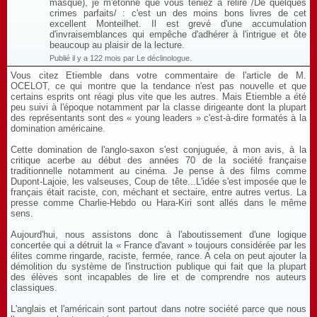
masque), je m'étonne que vous teniez à relire /De quelques
crimes parfaits/ : c'est un des moins bons livres de cet
excellent Monteilhet. Il est grevé d'une accumulation
d'invraisemblances qui empêche d'adhérer à l'intrigue et ôte
beaucoup au plaisir de la lecture.
Publié il y a 122 mois par Le déclinologue.
Vous citez Etiemble dans votre commentaire de l'article de M.
OCELOT, ce qui montre que la tendance n'est pas nouvelle et que
certains esprits ont réagi plus vite que les autres. Mais Etiemble a été
peu suivi à l'époque notamment par la classe dirigeante dont la plupart
des représentants sont des « young leaders » c'est-à-dire formatés à la
domination américaine.
Cette domination de l'anglo-saxon s'est conjuguée, à mon avis, à la
critique acerbe au début des années 70 de la société française
traditionnelle notamment au cinéma. Je pense à des films comme
Dupont-Lajoie, les valseuses, Coup de tête...L'idée s'est imposée que le
français était raciste, con, méchant et sectaire, entre autres vertus. La
presse comme Charlie-Hebdo ou Hara-Kiri sont allés dans le même
sens.
Aujourd'hui, nous assistons donc à l'aboutissement d'une logique
concertée qui a détruit la « France d'avant » toujours considérée par les
élites comme ringarde, raciste, fermée, rance. A cela on peut ajouter la
démolition du système de l'instruction publique qui fait que la plupart
des élèves sont incapables de lire et de comprendre nos auteurs
classiques.
L'anglais et l'américain sont partout dans notre société parce que nous