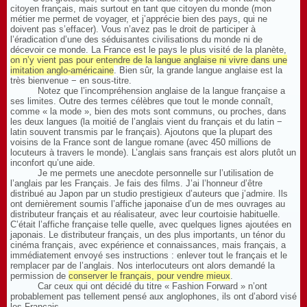
citoyen français, mais surtout en tant que citoyen du monde (mon
métier me permet de voyager, et j’apprécie bien des pays, qui ne
doivent pas s’effacer). Vous n’avez pas le droit de participer à
l’éradication d’une des séduisantes civilisations du monde ni de
décevoir ce monde. La France est le pays le plus visité de la planète,
on n’y vient pas pour entendre de la langue anglaise ni vivre dans une
imitation anglo-américaine
. Bien sûr, la grande langue anglaise est la
très bienvenue − en sous-titre.
Notez que l’incompréhension anglaise de la langue française a
ses limites. Outre des termes célèbres que tout le monde connaît,
comme « la mode », bien des mots sont communs, ou proches, dans
les deux langues (la moitié de l’anglais vient du français et du latin −
latin souvent transmis par le français). Ajoutons que la plupart des
voisins de la France sont de langue romane (avec 450 millions de
locuteurs à travers le monde). L’anglais sans français est alors plutôt un
inconfort qu’une aide.
Je me permets une anecdote personnelle sur l’utilisation de
l’anglais par les Français. Je fais des films. J’ai l’honneur d’être
distribué au Japon par un studio prestigieux d’auteurs que j’admire. Ils
ont dernièrement soumis l’affiche japonaise d’un de mes ouvrages au
distributeur français et au réalisateur, avec leur courtoisie habituelle.
C’était l’affiche française telle quelle, avec quelques lignes ajoutées en
japonais. Le distributeur français, un des plus importants, un ténor du
cinéma français, avec expérience et connaissances, mais français, a
immédiatement envoyé ses instructions : enlever tout le français et le
remplacer par de l’anglais. Nos interlocuteurs ont alors demandé la
permission de
conserver le français, pour vendre mieux
.
Car ceux qui ont décidé du titre « Fashion Forward » n’ont
probablement pas tellement pensé aux anglophones, ils ont d’abord visé
les Français.