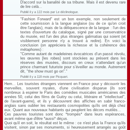
D'accord sur la banalité de sa tribune. Mais il est devenu rare
de lire celà...
Publié il y a 122 mois par Le déclinologue.
"Fashion Forward" est un bon exemple, non seulement de
cette soumission à la langue anglaise (ou de ce qu'on croit
être l'anglais), mais de la déliquescence de la langue : l'un des
textes d'ouverture du catalogue, signé par une conservatrice
du musée, est l'un des plus étranges galimatias qui soient (et
visiblement personne n'y a trouvé à redire). En voici la
conclusion (on appréciera la richesse et la cohérence des
métaphores) :
"Comme autant de madeleines évocatrices d’un passé révolu,
les œuvres [les robes] sont stockées au présent dans les
réserves des musées, discours en creux n’attendant qu’un
prince charmant futuriste pour s’éveiller au monde. Autrement
dit, "the show must go on"."
Publié il y a 118 mois par Picquart.
Hem... Les touristes étrangers viennent en France pour y découvrir les
merveilles, souvent royales, d'une civilisation disparue (ils sont
nombreux à espérer le Paris des comédies musicales américaines des
années 50, celui des films de Guitry ou celui, littéraire et "intellectuel",
de l'avant-guerre), et ils y découvrent des affiches en sabir franco-
anglais sans oublier les restaurants cosmopolites qu'ils ont déjà chez
eux. Quant aux nouveaux habitants qui peuplent les décors mutilés...
Ces pauvres touristes sont donc *trompés* dans leurs espérances,
avant même que d'être *aussi* déçus.
Quoi qu'il en soit, le résultat est le même : ce n'est plus la France qu'ils
visitent, sinon par ses monuments, si heureusement arrangés au goût