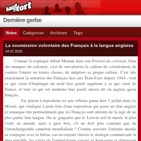
Dernière gerbe
Notes
Catégories
Archives
Tags
La soumission volontaire des Français à la langue anglaise
04.07.2016
Comme l'a expliqué Albert Memmi dans son
Portrait du colonisé
, l'une
des marques du colonisé, c'est de survaloriser la culture du colonisateur, de
vouloir l'imiter en toutes choses, de mépriser sa propre culture. C'est très
exactement la situation des Français face aux États-Unis depuis 1944 : tout
ce qui vient d'Amérique du nord leur paraît supérieur à ce qui vient de
France, et tout ce qui est moderne leur paraît mieux dit en anglais qu'en
français.
J'ai plaisir à reproduire ici une tribune parue hier 3 juillet dans
Le
Monde
, qui s'indigne à juste titre d'une exposition qui porte un titre anglais
et remarque très pertinemment que les Français sont atteints de la rage de ne
plus parler leur langue. On se gargarise que le Louvre soit le musée le plus
visité au monde, mais à quoi bon, s'il ne doit plus contenir que de
l'interchangeable camelote mondialisée ? Comme souvent, l'infamie morale
se conjugue avec la bêtise, car en croyant choisir la stratégie commerciale la
plus rentable, les valets de l'impérialisme yanqui se fourvoient et diminuent