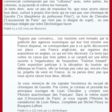
commercial contemporain par nos "cultureux" avec, entre autres, les
colonnes, la pyramide et même les homards.
Je tiens donc, avec un peu de mauvaise foi, que nous avons raison
tous deux, surtout à propos d'un texte qui ne vaut pas une chronique de
Gaxotte ("Le blasphème du professeur Piton"), un livre de Chevalier
("L'assassinat de Paris" qui n'est pas si éloigné du sujet)... ou une
chronique rédigée par notre Déclinologue favori.
Publié il y a 122 mois par Blumroch.
Répondre à ce commentaire
Toujours pas convaincu... Les touristes sont trompés par la
publicité des agences touristiques qui leur font miroiter une
France disparue, ne correspondant pas à ce qu'ils découvrent
sur place : une France anglicisée, qui organise des
expositions en anglais, ce qui est très décevant. Ce texte (qui
certes ne casse pas trois pattes à un canard) est une lettre
ouverte à l'organisateur de l'exposition "Fashion forward".
Cette exposition participe à la déception du touriste qui
débarque en France, elle ne trompe pas celui qui, encore chez
lui, projette de venir en France. Je ne pense donc pas que
nous ayons raison tous deux, désolé...
Je vous remercie de me signaler l'existence du recueil de
chroniques de Gaxotte. Par contre, je connais et possède les
principaux ouvrages de Louis Chevalier, y compris son
/Histoire anachronique des Français/. Dans le même esprit
que /L'Assassinat de Paris/, je vous signale l'/Histoire du
vandalisme/ de Louis Réaux, complétée par Michel Fleury en
Bouquins-Laffont.
Publié il y a 122 mois par Le déclinologue.