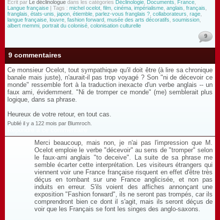
Écrit par
Le déclinologue
dans les catégories
Déclinologie
,
Documents
,
France
,
Langue française
| Tags :
michel ocelot
,
film
,
cinéma
,
impérialisme
,
anglais
,
français
,
franglais
,
états-unis
,
japon
,
étiemble
,
parlez-vous franglais ?
,
collaborateurs
,
rage
,
langue française
,
louvre
,
fashion forward
,
musée des arts décoratifs
,
soumission
,
albert memmi
,
portrait du colonisé
,
colonisation culturelle
9
9 commentaires
Ce monsieur Ocelot, tout sympathique qu'il doit être (à lire sa chronique
banale mais juste), n'aurait-il pas trop voyagé ? Son "ni de décevoir ce
monde" ressemble fort à la traduction inexacte d'un verbe anglais -- un
faux ami, évidemment. "Ni de tromper ce monde" (me) semblerait plus
logique, dans sa phrase.
Heureux de votre retour, en tout cas.
Publié il y a 122 mois par Blumroch.
Répondre à ce commentaire
Merci beaucoup, mais non, je n'ai pas l'impression que M.
Ocelot emploie le verbe "décevoir" au sens de "tromper" selon
le faux-ami anglais "to deceive". La suite de sa phrase me
semble écarter cette interprétation. Les visiteurs étrangers qui
viennent voir une France française risquent en effet d'être très
déçus en tombant sur une France anglicisée, et non pas
induits en erreur. S'ils voient des affiches annonçant une
exposition "Fashion forward", ils ne seront pas trompés, car ils
comprendront bien ce dont il s'agit, mais ils seront déçus de
voir que les Français se font les singes des anglo-saxons.