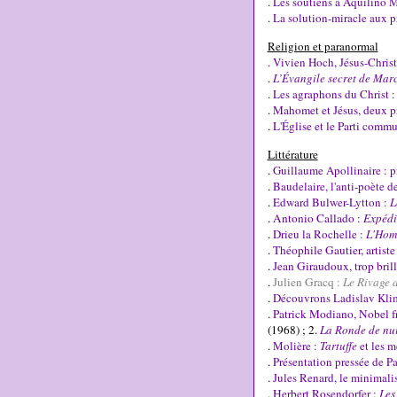
.
Les soutiens à Aquilino Mo
.
La solution-miracle aux p
Religion et paranormal
.
Vivien Hoch, Jésus-Christ
.
L’Évangile secret de Mar
.
Les agraphons du Christ :
.
Mahomet et Jésus, deux pr
.
L'Église et le Parti commu
Littérature
.
Guillaume Apollinaire : p
.
Baudelaire, l'anti-poète d
.
Edward Bulwer-Lytton :
L
.
Antonio Callado :
Expédi
.
Drieu la Rochelle :
L'Hom
.
Théophile Gautier, artiste
.
Jean Giraudoux, trop bril
.
Julien Gracq :
Le Rivage d
.
Découvrons Ladislav Kli
.
Patrick Modiano, Nobel fra
(1968) ; 2.
La Ronde de nui
.
Molière :
Tartuffe
et les m
.
Présentation pressée de P
.
Jules Renard, le minimali
.
Herbert Rosendorfer :
Les