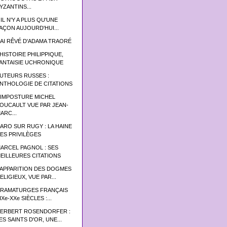
YZANTINS...
 IL N'Y A PLUS QU'UNE
AÇON AUJOURD'HUI...
'AI RÊVÉ D'ADAMA TRAORÉ
’HISTOIRE PHILIPPIQUE,
ANTAISIE UCHRONIQUE
UTEURS RUSSES :
NTHOLOGIE DE CITATIONS
'IMPOSTURE MICHEL
OUCAULT VUE PAR JEAN-
ARC...
ARO SUR RUGY : LA HAINE
ES PRIVILÈGES
ARCEL PAGNOL : SES
EILLEURES CITATIONS
’APPARITION DES DOGMES
ELIGIEUX, VUE PAR...
RAMATURGES FRANÇAIS
IXe-XXe SIÈCLES :...
ERBERT ROSENDORFER :
ES SAINTS D'OR, UNE...