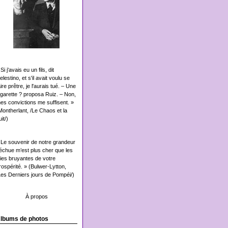
Si j'avais eu un fils, dit
elestino, et s'il avait voulu se
aire prêtre, je l'aurais tué. – Une
igarette ? proposa Ruiz. – Non,
es convictions me suffisent. »
Montherlant, /Le Chaos et la
it/)
 Le souvenir de notre grandeur
échue m’est plus cher que les
oies bruyantes de votre
rospérité. » (Bulwer-Lytton,
Les Derniers jours de Pompéi/)
À propos
lbums de photos