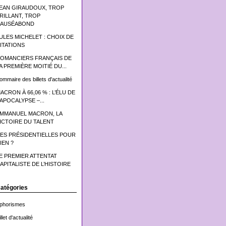
EAN GIRAUDOUX, TROP
RILLANT, TROP
AUSÉABOND
ULES MICHELET : CHOIX DE
ITATIONS
OMANCIERS FRANÇAIS DE
A PREMIÈRE MOITIÉ DU...
ommaire des billets d'actualité
ACRON À 66,06 % : L’ÉLU DE
’APOCALYPSE –...
MMANUEL MACRON, LA
ICTOIRE DU TALENT
ES PRÉSIDENTIELLES POUR
IEN ?
E PREMIER ATTENTAT
APITALISTE DE L’HISTOIRE
atégories
phorismes
llet d'actualité