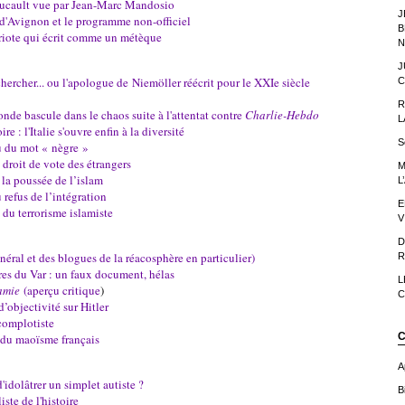
ucault vue par Jean-Marc Mandosio
J
 d'Avignon et le programme non-officiel
B
triote qui écrit comme un métèque
N
J
ercher... ou l'apologue de Niemöller réécrit pour le XXIe siècle
C
R
nde bascule dans le chaos suite à l'attentat contre
Charlie-Hebdo
L
e : l'Italie s'ouvre enfin à la diversité
S
u du mot « nègre »
roit de vote des étrangers
M
 la poussée de l’islam
L
 refus de l’intégration
E
 du terrorisme islamiste
V
D
énéral et des blogues de la réacosphère en particulier)
R
res du Var : un faux document, hélas
L
amie
(aperçu critique
)
C
’objectivité sur Hitler
complotiste
C
e du maoïsme français
A
d'idolâtrer un simplet autiste ?
Bi
iste de l'histoire