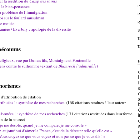
ur la réédition du
Camp des saints
e la bien-pensance
P
du problème de l’immigration
R
loi sur le foulard musulman
R
ce moisie
mère / Eva Joly : apologie de la diversité
S
T
 méconnus
T
eligieux, vue par Dumas fils, Montaigne et Fontenelle
T
iens contre le surhomme (extrait de
Blumroch l’admirable
)
l
f
phorismes
d'attribution de citation
tribuées ! : synthèse de mes recherches
(168 citations rendues à leur auteur
éformées ! : synthèse de mes recherches
(131 citations restituées dans leur forme
i
n de la source)
je me désole, quand je me compare, je me console »
n aujourdhui d'aimer la France, c'est de la détester telle qu'elle est »
Vous croyez ce que vous voyez et non pas ce que je vous dis ! »