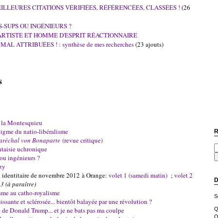
ILLEURES CITATIONS VÉRIFIÉES, RÉFÉRENCÉES, CLASSÉES !
(26
-SUPS OU INGÉNIEURS ?
ARTISTE ET HOMME D'ESPRIT RÉACTIONNAIRE
L ATTRIBUÉES ! : synthèse de mes recherches
(23 ajouts)
ts
à la Montesquieu
igme du natio-libéralisme
R
aréchal von Bonaparte
(revue critique)
ntaisie uchronique
ou ingénieurs ?
zy
n identitaire de novembre 2012 à Orange:
volet 1 (samedi matin)
;
volet 2
D
 3 (à paraître)
me au catho-royalisme
S
ssante et sclérosée... bientôt balayée par une révolution ?
re de Donald Trump... et je ne bats pas ma coulpe
Q
O