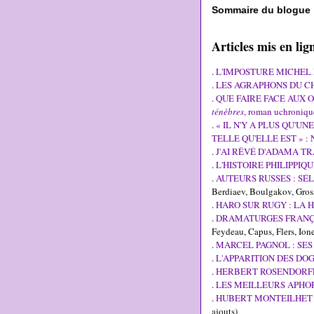
Sommaire du blogue
Articles mis en l
.
L'IMPOSTURE MICHEL
.
LES AGRAPHONS DU CHRI
.
QUE FAIRE FACE AUX OS
ténèbres
, roman uchroniqu
.
« IL N'Y A PLUS QU'U
TELLE QU'ELLE EST » 
.
J'AI RÊVÉ D'ADAMA T
.
L'HISTOIRE PHILIPPIQ
.
AUTEURS RUSSES : SÉ
Berdiaev, Boulgakov, Gross
.
HARO SUR RUGY : LA H
.
DRAMATURGES FRANÇAI
Feydeau, Capus, Flers, Ione
.
MARCEL PAGNOL : SES
.
L'APPARITION DES DOG
.
HERBERT ROSENDORF
.
LES MEILLEURS APHO
.
HUBERT MONTEILHET 
ajouts)