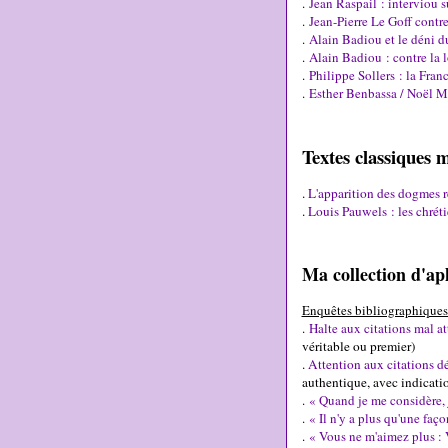
.
Jean Raspail : interviou s
.
Jean-Pierre Le Goff contr
.
Alain Badiou et le déni 
.
Alain Badiou : contre la 
.
Philippe Sollers : la Fran
.
Esther Benbassa / Noël Ma
Textes classiques
.
L'apparition des dogmes r
.
Louis Pauwels : les chrét
Ma collection d'a
Enquêtes bibliographiques 
.
Halte aux citations mal at
véritable ou premier)
.
Attention aux citations d
authentique, avec indicatio
.
« Quand je me considère, 
.
« Il n'y a plus qu'une faço
.
« Vous ne m'aimez plus : 