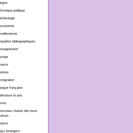
logue
hronique politique
éclinologie
ocuments
roidlomisme
nquêtes bibliographiques
nseignement
urope
rance
istoire
mmigration
angue française
ittérature et arts
ivres
orceaux choisis des bons
uteurs
œurs
ays étrangers