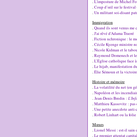
.
L'imposture de Michel Fo
.
Coup d’œil sur le festival
.
Un militant soi-disant pa
Immigration
.
Quand ils sont venus me ch
.
J'ai rêvé d'Adama Traoré
.
Fiction uchronique : le mo
.
Cécile Kyenge ministre noir
.
Nicole Kidman et le tabo
.
Raymond Domenech et le d
.
L’Église catholique face à
.
Le hijab, manifestation du
.
Élie Sémoun et la victoire
Histoire et mémoire
.
La volatilité du net (en g
.
Napoléon et les incendiai
.
Jean-Denis Bredin :
L’Inf
.
Matthieu Kassovitz : pas d
.
Une petite anecdote anti-
.
Robert Linhart ou la foli
Mœurs
.
Lionel Messi : est-il sain 
.
Le premier attentat capital