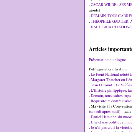
.
OSCAR WILDE : SES ME
ajouts)
.
DEMAIN, TOUS CADRES
.
THÉOPHILE GAUTIER, 
.
HALTE AUX CITATIONS MA
Articles importan
Présentation du blogue
Politique et civilisation
.
Le Front National réfuté 
.
Margaret Thatcher ou l’én
.
Jean Dutourd :
Le Feld-m
.
L'Histoire philippique, fa
.
Demain, tous cadres-sups 
.
Réquisitoire contre Sarko
. Ma visite à la Conventio
(samedi après-midi)
;
volet
.
Daniel Hamiche, du maoïs
.
Une classe politique impui
.
Je n'ai pas cru à la victoi