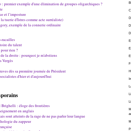
B
o
: premier exemple d'une élimination de groupes oligarchiques ?
te
C
ue et l’imposture
D
la tuerie d'Istres comme acte surréaliste)
égory, exemple de la connerie ordinaire
D
D
-racailles
E
oire du talent
E
 pour rien ?
de la droite : pourquoi je m'abstiens
E
s Vergès
F
raves dès sa première journée de Président
H
socialistes d'hier et d'aujourd'hui
I
L
porains
L
L
Brighelli : éloge des frontières
M
nseignement en anglais
a
is sont atteints de la rage de ne pas parler leur langue
thologie du zappeur
M
rançaise
P