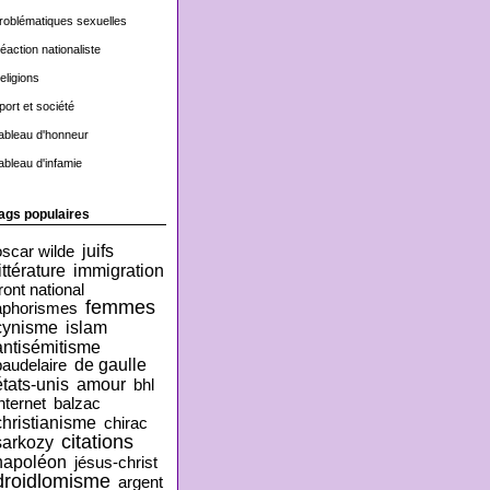
roblématiques sexuelles
éaction nationaliste
eligions
port et société
ableau d'honneur
ableau d'infamie
ags populaires
juifs
oscar wilde
ittérature
immigration
ront national
femmes
aphorismes
cynisme
islam
antisémitisme
de gaulle
baudelaire
états-unis
amour
bhl
nternet
balzac
christianisme
chirac
citations
sarkozy
napoléon
jésus-christ
droidlomisme
argent