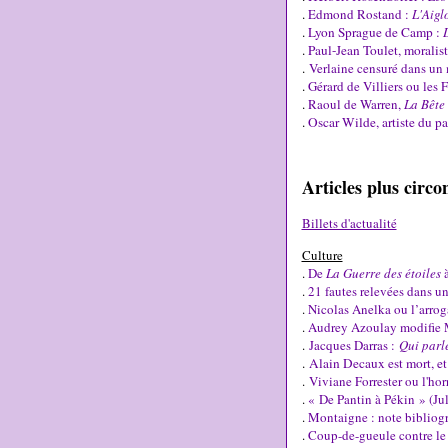
.
Edmond Rostand :
L'Aigl
.
Lyon Sprague de Camp :
.
Paul-Jean Toulet, morali
.
Verlaine censuré dans un 
.
Gérard de Villiers ou les
.
Raoul de Warren,
La Bête
.
Oscar Wilde, artiste du pa
Articles plus circo
Billets d'actualité
Culture
.
De
La Guerre des étoiles
.
21 fautes relevées dans un
.
Nicolas Anelka ou l’arrog
.
Audrey Azoulay modifie 
.
Jacques Darras :
Qui parl
.
Alain Decaux est mort, e
.
Viviane Forrester ou l'ho
.
« De Pantin à Pékin » (Jul
.
Montaigne : note bibliogr
.
Coup-de-gueule contre le