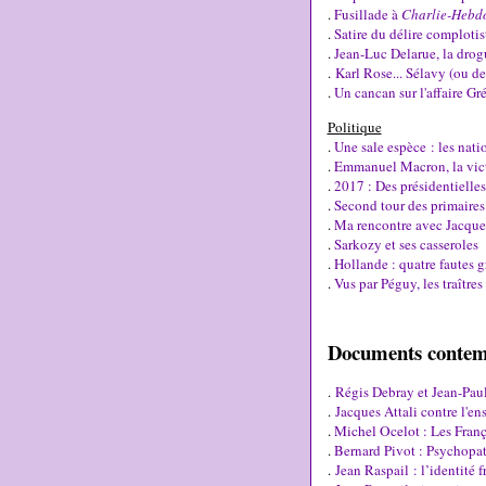
.
Fusillade à
Charlie-Hebd
.
Satire du délire complotis
.
Jean-Luc Delarue, la drog
.
Karl Rose... Sélavy (ou de 
.
Un cancan sur l'affaire Gr
Politique
.
Une sale espèce : les natio
.
Emmanuel Macron, la vict
.
2017 : Des présidentielles
.
Second tour des primaires 
.
Ma rencontre avec Jacque
.
Sarkozy et ses casseroles
.
Hollande : quatre fautes g
.
Vus par Péguy, les traîtres 
Documents contem
.
Régis Debray et Jean-Paul 
.
Jacques Attali contre l'e
.
Michel Ocelot : Les França
.
Bernard Pivot : Psychopa
.
Jean Raspail : l’identité f