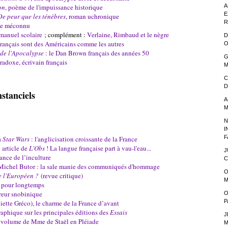
on
, poème de l'impuissance historique
A
E
De peur que les ténèbres
, roman uchronique
R
ste méconnu
manuel scolaire
; complément :
Verlaine, Rimbaud et le nègre
D
 Français sont des Américains comme les autres
O
 de l'Apocalypse
: le Dan Brown français des années 50
G
radoxe, écrivain français
M
C
D
nstanciels
A
M
N
I
F
à
Star Wars
: l'anglicisation croissante de la France
 article de
L'Obs
! La langue française part à vau-l'eau...
J
ance de l’inculture
C
Michel Butor : la sale manie des communiqués d'hommage
O
e l'Européen ?
(revue critique)
M
t pour longtemps
rreur snobinique
O
P
iette Gréco), le charme de la France d’avant
aphique sur les principales éditions des
Essais
J
 volume de Mme de Staël en Pléiade
M