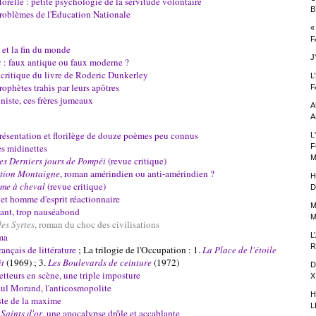
relle : petite psychologie de la servitude volontaire
B
roblèmes de l'Éducation Nationale
«
F
 et la fin du monde
J
c
: faux antique ou faux moderne ?
 critique du livre de Roderic Dunkerley
L
ophètes trahis par leurs apôtres
F
niste, ces frères jumeaux
A
A
résentation et florilège de douze poèmes peu connus
L
es midinettes
F
M
es Derniers jours de Pompéi
(revue critique)
tion Montaigne
, roman amérindien ou anti-amérindien ?
H
me à cheval
(revue critique)
D
 et homme d'esprit réactionnaire
M
lant, trop nauséabond
M
es Syrtes
, roman du choc des civilisations
ma
L
R
nçais de littérature
; La trilogie de l'Occupation : 1.
La Place de l'étoile
t
(1969) ; 3.
Les Boulevards de ceinture
(1972)
D
etteurs en scène, une triple imposture
X
aul Morand, l'anticosmopolite
H
ste de la maxime
L
 Saints d'or
, une apocalypse drôle et accablante