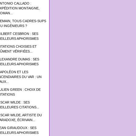
NTONIO CALLADO :
XPÉDITION MONTAIGNE,
OMAN...
EMAIN, TOUS CADRES-SUPS
U INGÉNIEURS ?
ILBERT CESBRON : SES
EILLEURS APHORISMES
ITATIONS CHOISIES ET
ÛMENT VÉRIFIÉES...
LEXANDRE DUMAS : SES
EILLEURS APHORISMES
APOLÉON ET LES
NCENDIAIRES DU VAR : UN
AUX...
ULIEN GREEN : CHOIX DE
ITATIONS
SCAR WILDE : SES
EILLEURES CITATIONS...
SCAR WILDE, ARTISTE DU
ARADOXE, ÉCRIVAIN...
EAN GIRAUDOUX : SES
EILLEURS APHORISMES