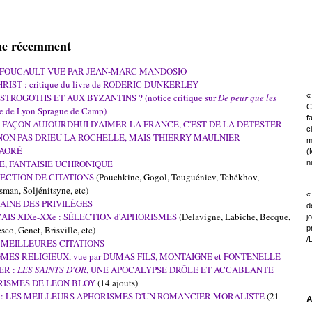
igne récemment
 FOUCAULT VUE PAR JEAN-MARC MANDOSIO
ST : critique du livre de RODERIC DUNKERLEY
TROGOTHS ET AUX BYZANTINS ? (notice critique sur
De peur que les
« 
C
e de Lyon Sprague de Camp)
f
NE FAÇON AUJOURDHUI D'AIMER LA FRANCE, C'EST DE LA DÉTESTER
c
: NON PAS DRIEU LA ROCHELLE, MAIS THIERRY MAULNIER
m
RAORÉ
(
UE, FANTAISIE UCHRONIQUE
nu
LECTION DE CITATIONS
(Pouchkine, Gogol, Touguéniev, Tchékhov,
man, Soljénitsyne, etc)
«
AINE DES PRIVILÈGES
d
S XIXe-XXe : SÉLECTION d'APHORISMES
(Delavigne, Labiche, Becque,
j
sco, Genet, Brisville, etc)
p
/
 MEILLEURES CITATIONS
MES RELIGIEUX, vue par DUMAS FILS, MONTAIGNE et FONTENELLE
ER :
LES SAINTS D'OR
, UNE APOCALYPSE DRÔLE ET ACCABLANTE
RISMES DE LÉON BLOY
(14 ajouts)
: LES MEILLEURS APHORISMES D'UN ROMANCIER MORALISTE
(21
A