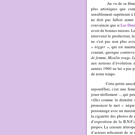
Au vu de sa filmographi
plus artistiques que com
sensiblement supérieure à 
ne doit pas falloir aimer
convaincre que si
Lee Dani
avoir de bonnes raisons. Le 
intervenir le producteur, 
ne s’est pas non plus avi
«
nigger
», qui est maint
courant, quoique controve
de femme
,
Moulin rouge
,
L
aux notions d’évolution 
années 1960 ne lui a pas p
de notre temps.
Cette petite anecdote me
aujourd'hui, c'est une fe
jouer réellement –, qui pe
ville) comme la dernière 
prononcer le mot « nègre 
personnage avec un maximum 
la cigarette des photos de
d’exposition de la B.N.F.)
propos. La censure rétros
d’acteurs refusaient de se