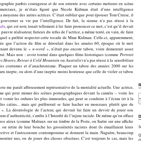
e parfois courageuse et de son entente avec certains metteurs en scène
merciaux, je m’étais figuré que Nicole Kidman était d’une intelligence
la moyenne des autres actrices. C’était oublier que pour épouser Tom Cruise, il
 gouverner sa vie par l’intelligence. De fait, la sienne n’a pas réussi à la
els
, qui est noir, tenait tellement à lui faire prononcer ce mot, c’est qu’il devait
pauvre réalisateur, furieux du refus de l’actrice, a même tenté, en vain, de faire
lequel a préféré respecter cette tocade de Mme Kidman. Celle-ci, apparemment,
sée que l’action du film se déroulait dans les années 60, époque où le mot
enant devenu le
« n-word
», n’était pas encore tabou, voire demeurait assez
rsé. Mais non : avoir tourné dans quelques films historiques (comme
Portrait
es Heures
,
Retour à Cold Mountain
ou
Australie
) n’a pas réussi à la sensibiliser
des coutumes et d’anachronisme. Plaquer un tabou des années 2000 sur les
aru inepte, ou alors d’une ineptie moins honteuse que celle de violer ce tabou
R
 paraît affreusement représentative de la mentalité actuelle. Une actrice,
mme qui peut mimer des scènes pornographiques devant la caméra – voire les
ut vomir les ordures les plus immondes, qui peut se conduire à l’écran (et à la
des catins... mais qui préfèrerait se faire hacher en morceaux plutôt que de
». La déontologie de l’acteur, qui devrait lui faire un devoir de jouer son
d’authenticité, s’arrête à l’Interdit de l’injure raciale. De même qu’on efface
D
 nos aïeux (comme Malraux sur un timbre de la Poste, ou Sartre sur une affiche
, on retire de leur bouche les grossièretés racistes dont ils émaillaient leurs
S
pective et l'autocensure contemporaine se donnent la main. Naguère, beaucoup
Q
 montrer nus, ou de jouer des choses obscènes. C’est toujours le cas, mais les
O