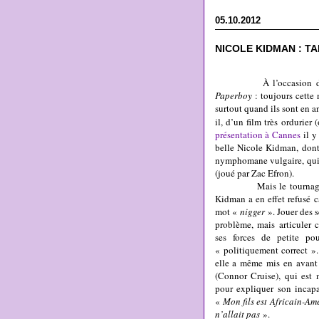
05.10.2012
NICOLE KIDMAN : TA
À l’occasion de la s
Paperboy
: toujours cette 
surtout quand ils sont en a
il, d’un film très ordurier
présentation à Cannes
il y 
belle Nicole Kidman, dont
nymphomane vulgaire, qui d
(joué par Zac Efron).
Mais le tournage a 
Kidman a en effet refusé 
mot «
nigger
». Jouer des s
problème, mais articuler c
ses forces de petite po
« politiquement correct ».
elle a même mis en avant l
(Connor Cruise), qui est 
pour expliquer son incapa
«
Mon fils est Africain-Amé
n’allait pas
».