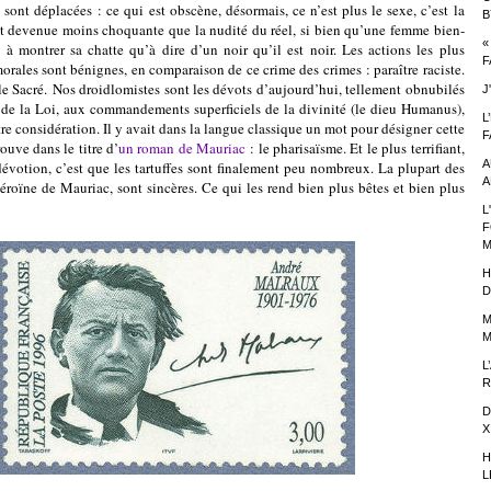
e sont déplacées : ce qui est obscène, désormais, ce n’est plus le sexe, c’est la
B
st devenue moins choquante que la nudité du réel, si bien qu’une femme bien-
«
à montrer sa chatte qu’à dire d’un noir qu’il est noir. Les actions les plus
F
orales sont bénignes, en comparaison de ce crime des crimes : paraître raciste.
 le Sacré. Nos droidlomistes sont les dévots d’aujourd’hui, tellement obnubilés
J
re de la Loi, aux commandements superficiels de la divinité (le dieu Humanus),
L
tre considération. Il y avait dans la langue classique un mot pour désigner cette
F
ouve dans le titre d’
un roman de Mauriac
: le pharisaïsme. Et le plus terrifiant,
A
votion, c’est que les tartuffes sont finalement peu nombreux. La plupart des
A
’héroïne de Mauriac, sont sincères. Ce qui les rend bien plus bêtes et bien plus
L
F
M
H
D
M
M
L
R
D
X
H
L