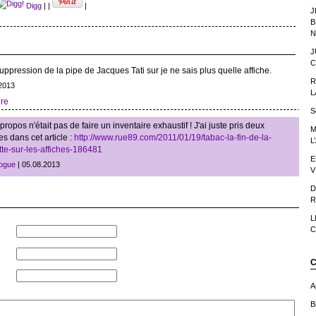
Digg
|
|
|
J
B
N
J
C
uppression de la pipe de Jacques Tati sur je ne sais plus quelle affiche.
R
.2013
L
re
S
ropos n'était pas de faire un inventaire exhaustif ! J'ai juste pris deux
M
 dans cet article :
http://www.rue89.com/2011/01/19/tabac-la-fin-de-la-
L
tte-sur-les-affiches-186481
E
logue
| 05.08.2013
V
D
R
L
C
C
A
Bi