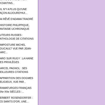
YZANTINS...
 IL N'Y A PLUS QU'UNE
AÇON AUJOURD'HUI...
'AI RÊVÉ D'ADAMA TRAORÉ
’HISTOIRE PHILIPPIQUE,
ANTAISIE UCHRONIQUE
UTEURS RUSSES :
NTHOLOGIE DE CITATIONS
'IMPOSTURE MICHEL
OUCAULT VUE PAR JEAN-
ARC...
ARO SUR RUGY : LA HAINE
ES PRIVILÈGES
ARCEL PAGNOL : SES
EILLEURES CITATIONS
’APPARITION DES DOGMES
ELIGIEUX, VUE PAR...
RAMATURGES FRANÇAIS
IXe-XXe SIÈCLES :...
ERBERT ROSENDORFER :
ES SAINTS D'OR, UNE...