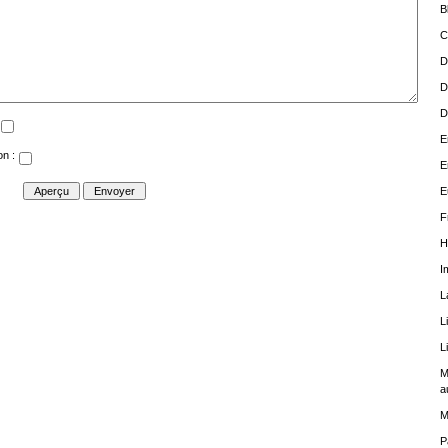
B
C
D
D
D
E
on :
E
E
F
H
I
L
L
L
M
a
M
P