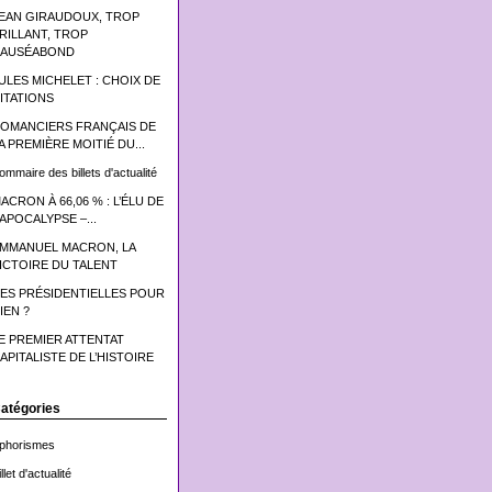
EAN GIRAUDOUX, TROP
RILLANT, TROP
AUSÉABOND
ULES MICHELET : CHOIX DE
ITATIONS
OMANCIERS FRANÇAIS DE
A PREMIÈRE MOITIÉ DU...
ommaire des billets d'actualité
ACRON À 66,06 % : L’ÉLU DE
’APOCALYPSE –...
MMANUEL MACRON, LA
ICTOIRE DU TALENT
ES PRÉSIDENTIELLES POUR
IEN ?
E PREMIER ATTENTAT
APITALISTE DE L’HISTOIRE
atégories
phorismes
llet d'actualité