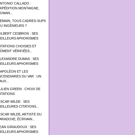
NTONIO CALLADO :
XPÉDITION MONTAIGNE,
OMAN...
EMAIN, TOUS CADRES-SUPS
U INGÉNIEURS ?
ILBERT CESBRON : SES
EILLEURS APHORISMES
ITATIONS CHOISIES ET
ÛMENT VÉRIFIÉES...
LEXANDRE DUMAS : SES
EILLEURS APHORISMES
APOLÉON ET LES
NCENDIAIRES DU VAR : UN
AUX...
ULIEN GREEN : CHOIX DE
ITATIONS
SCAR WILDE : SES
EILLEURES CITATIONS...
SCAR WILDE, ARTISTE DU
ARADOXE, ÉCRIVAIN...
EAN GIRAUDOUX : SES
EILLEURS APHORISMES