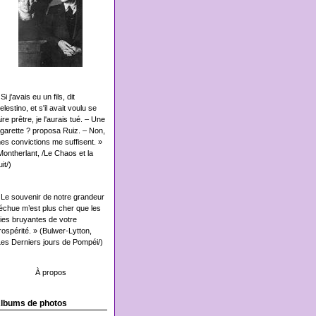
Si j'avais eu un fils, dit
elestino, et s'il avait voulu se
aire prêtre, je l'aurais tué. – Une
igarette ? proposa Ruiz. – Non,
es convictions me suffisent. »
Montherlant, /Le Chaos et la
it/)
 Le souvenir de notre grandeur
échue m’est plus cher que les
oies bruyantes de votre
rospérité. » (Bulwer-Lytton,
Les Derniers jours de Pompéi/)
À propos
lbums de photos