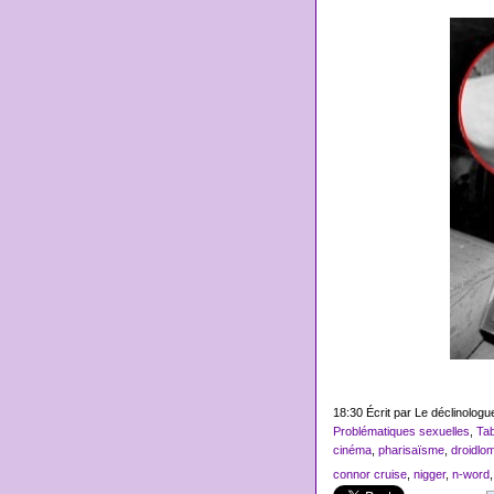
18:30 Écrit par Le déclinolog
Problématiques sexuelles
,
Tab
cinéma
,
pharisaïsme
,
droidlo
connor cruise
,
nigger
,
n-word