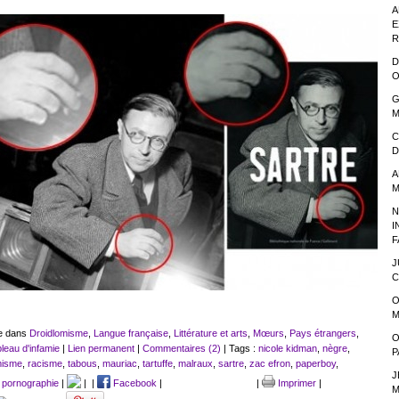
A
E
R
D
O
G
M
C
D
A
M
N
I
F
J
C
O
M
ue dans
Droidlomisme
,
Langue française
,
Littérature et arts
,
Mœurs
,
Pays étrangers
,
O
leau d'infamie
|
Lien permanent
|
Commentaires (2)
| Tags :
nicole kidman
,
nègre
,
P
misme
,
racisme
,
tabous
,
mauriac
,
tartuffe
,
malraux
,
sartre
,
zac efron
,
paperboy
,
J
,
pornographie
|
|
|
Facebook
|
|
Imprimer
|
M