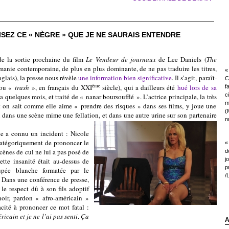
ISEZ CE « NÈGRE » QUE JE NE SAURAIS ENTENDRE
ortie prochaine du film
Le Vendeur de journaux
de Lee Daniels (
The
manie contemporaine, de plus en plus dominante, de ne pas traduire les titres,
« 
nglais), la presse nous révèle
une information bien significative
. Il s’agit, paraît-
C
ème
 (ou «
trash
», en français du XXI
siècle), qui a dailleurs été
hué lors de sa
f
c
a quelques mois, et traité de « nanar boursoufflé ». L’actrice principale, la très
m
 on sait comme elle aime « prendre des risques » dans ses films, y joue une
(
ans une scène mime une fellation, et dans une autre urine sur son partenaire
nu
connu un incident :
Nicole
catégoriquement de prononcer le
«
cènes de cul ne lui a pas posé de
d
j
ette insanité était au-dessus de
p
upée blanche formatée par le
/
 Dans une conférence de presse,
e respect dû à son fils adoptif
noir, pardon « afro-américain »
cité à prononcer ce mot fatal :
ricain et je ne l’ai pas senti
.
Ça
A