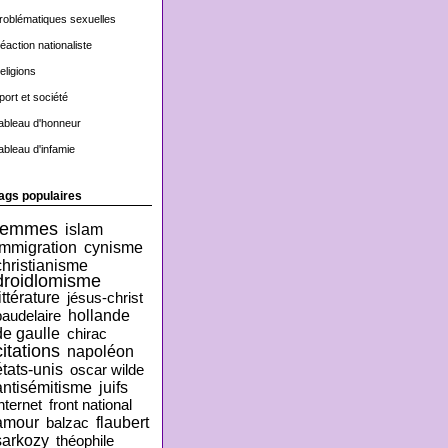
roblématiques sexuelles
éaction nationaliste
eligions
port et société
ableau d'honneur
ableau d'infamie
ags populaires
femmes
islam
immigration
cynisme
christianisme
droidlomisme
ittérature
jésus-christ
hollande
baudelaire
de gaulle
chirac
citations
napoléon
états-unis
oscar wilde
antisémitisme
juifs
nternet
front national
amour
flaubert
balzac
sarkozy
théophile