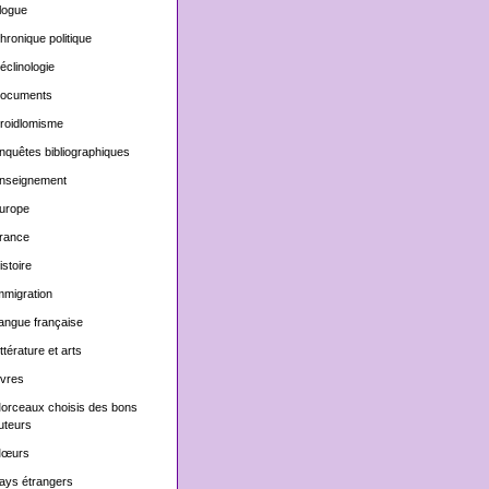
logue
hronique politique
éclinologie
ocuments
roidlomisme
nquêtes bibliographiques
nseignement
urope
rance
istoire
mmigration
angue française
ittérature et arts
ivres
orceaux choisis des bons
uteurs
œurs
ays étrangers