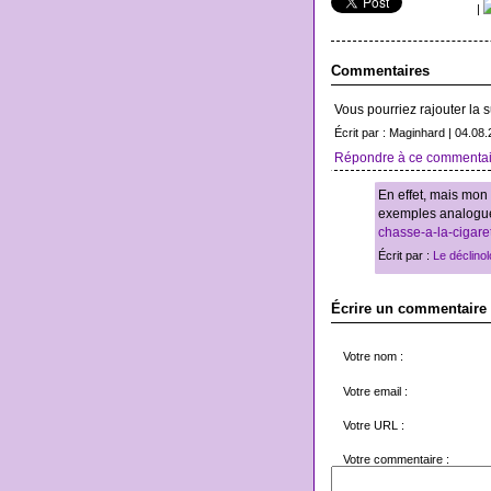
|
Commentaires
Vous pourriez rajouter la s
Écrit par : Maginhard | 04.08
Répondre à ce commentai
En effet, mais mon p
exemples analogues
chasse-a-la-cigare
Écrit par :
Le déclino
Écrire un commentaire
Votre nom :
Votre email :
Votre URL :
Votre commentaire :