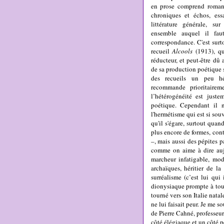
en prose comprend romans,
chroniques et échos, essai
littérature générale, sur
ensemble auquel il fau
correspondance.
C'est sur
recueil
Alcools
(1913), qu’
réducteur, et peut-être dû 
de sa production poétique 
des recueils un peu hé
recommande prioritaire
l’hétérogénéité est just
poétique
. Cependant il 
l'hermétisme qui est si souv
qu'il s'égare, surtout quand
plus encore de formes, con
–, mais aussi des pépites p
comme on aime à dire aujo
marcheur infatigable, mod
archaïques, héritier de la
surréalisme (c’est lui qu
dionysiaque prompte à tout
tourné vers son Italie nata
ne lui faisait peur. Je me 
de Pierre Cahné, professeu
côté élégiaque et un côté p