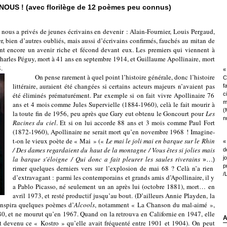
OUS ! (avec florilège de 12 poèmes peu connus)
privés de jeunes écrivains en devenir : Alain-Fournier, Louis Pergaud,
er, bien d’autres oubliés, mais aussi d’écrivains confirmés, fauchés au mitan de
ient encore un avenir riche et fécond devant eux. Les premiers qui viennent à
harles Péguy, mort à 41 ans en septembre 1914, et Guillaume Apollinaire, mort
.
« 
On pense rarement à quel point l’histoire générale, donc l’histoire
C
littéraire, auraient été changées si certains acteurs majeurs n’avaient pas
f
été éliminés prématurément. Par exemple si on fait vivre Apollinaire 76
c
m
ans et 4 mois comme Jules Supervielle (1884-1960), celà le fait mourir à
(
la toute fin de 1956, peu après que Gary eut obtenu le Goncourt pour
Les
nu
Racines du ciel
. Et si on lui accorde 88 ans et 3 mois comme Paul Fort
(1872-1960), Apollinaire ne serait mort qu’en novembre 1968 ! Imagine-
t-on le vieux poète de « Mai » («
Le mai le joli mai en barque sur le Rhin
«
/ Des dames regardaient du haut de la montagne
/ Vous êtes si jolies mais
d
la barque s'éloigne
/ Qui donc a fait pleurer les saules riverains
…
j
»
)
p
rimer quelques derniers vers sur l’explosion de mai 68 ? Celà n’a rien
/
d’extravagant : parmi les contemporains et grands amis d’Apollinaire, il y
a Pablo Picasso, né seulement un an après lui (octobre 1881), mort… en
avril 1973, et resté productif jusqu’au bout. (D’ailleurs Annie Playden, la
inspira quelques poèmes d’
Alcools
, notamment « La Chanson du mal-aimé »,
0, et ne mourut qu’en 1967. Quand on la retrouva en Californie en 1947, elle
A
it devenu ce « Kostro » qu’elle avait fréquenté entre 1901 et 1904).
On peut