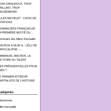
EAN GIRAUDOUX, TROP
RILLANT, TROP
AUSÉABOND
ULES MICHELET : CHOIX DE
ITATIONS
OMANCIERS FRANÇAIS DE
A PREMIÈRE MOITIÉ DU...
ommaire des billets d'actualité
ACRON À 66,06 % : L’ÉLU DE
’APOCALYPSE –...
MMANUEL MACRON, LA
ICTOIRE DU TALENT
ES PRÉSIDENTIELLES POUR
IEN ?
E PREMIER ATTENTAT
APITALISTE DE L’HISTOIRE
atégories
phorismes
llet d'actualité