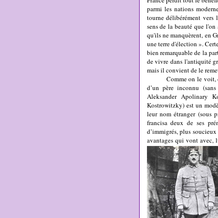
France perdît tout le bénéf
parmi les nations moderne
tourne délibérément vers 
sens de la beauté que l'on
qu'ils ne manquèrent, en Gr
une terre d'élection ». Cert
bien remarquable de la par
de vivre dans l'antiquité 
mais il convient de le remet
Comme on le voit, cet ho
d’un père inconnu (sans
Aleksander Apolinary K
Kostrowitzky) est un modèl
leur nom étranger (sous pr
francisa deux de ses pré
d’immigrés, plus soucieux 
avantages qui vont avec, l