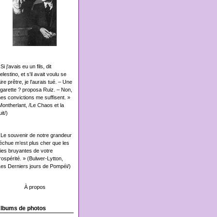
Si j'avais eu un fils, dit
elestino, et s'il avait voulu se
aire prêtre, je l'aurais tué. – Une
igarette ? proposa Ruiz. – Non,
es convictions me suffisent. »
Montherlant, /Le Chaos et la
it/)
 Le souvenir de notre grandeur
échue m’est plus cher que les
oies bruyantes de votre
rospérité. » (Bulwer-Lytton,
Les Derniers jours de Pompéi/)
À propos
lbums de photos