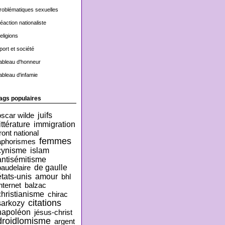
roblématiques sexuelles
éaction nationaliste
eligions
port et société
ableau d'honneur
ableau d'infamie
ags populaires
juifs
oscar wilde
ittérature
immigration
ront national
femmes
aphorismes
cynisme
islam
antisémitisme
de gaulle
baudelaire
états-unis
amour
bhl
nternet
balzac
christianisme
chirac
citations
sarkozy
napoléon
jésus-christ
droidlomisme
argent