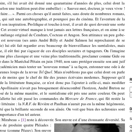
ire, s'il lui avait été donné une quarantaine d'années de plus, celui dont la
selon une tradition peut-être embellie) : « Sauvez-moi, docteur, je veux vivre !
 faire
…
». Parmi ces choses qu'il aurait faites, sans doute de nombreux romans,
e, qui sait une autobiographie, et pourquoi pas du cinéma. Et l'aventure de la
 son inspiration. Prolifique et touche-à-tout, il avait de quoi devenir une sorte
. Cet avenir virtuel manque à tout jamais aux lettres françaises, et on aime à se
 mélange original de Cendrars, Cocteau et Aragon. Son attirance un peu gobe-
 est nouveau (ses amis André Billy et André Salmon lui reprochaient de se
de) lui eût fait regarder avec beaucoup de bienveillance les surréalistes, mais
 il eût fini par s'agacer de ces disciples sectaires et tapageurs. On l'imagine
orme plus classique et une veine plus traditionnelle, proclamer comme Gide ou
e dans le Maréchal Pétain en juin 1940, non sans protéger ensuite son ami juif
Académicien mais tenter un "nouveau roman" à sa façon, entonner une ode à de
 jeunes loups de la revue
Tel Quel
. Mais n'oublions pas que celui dont on parle
n de moins que le chef de file des jeunes écrivains modernes. Supposer qu'il
R
e la littérature française, ce n'est donc pas l'ajouter à celle-ci, mais modifier
i Apollinaire n'avait pas brusquement désencombré l'horizon, André Breton ne
sé de la même manière, et le surréalisme eût pris une autre couleur. On peut
Vallette lui eût passé les commandes du
Mercure de France
, qui fût restée la
ittéraire : la
N.R.F.
de Rivière et Paulhan n'aurait pas eu la même hégémonie,
été que la brillante seconde de son aînée. On voit que bien des uchronies sont
D
importance d'un tel auteur.
nt Mirabeau »
[1]
reste à découvrir.
Son œuvre est d’une étonnante
diversité. Sa
S
s de produire quatre Pléiades :
Q
 prose (comme Péguy). Son œuvre
O