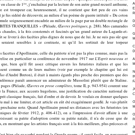
s
en classe de 1
, j’enchaînai par la lecture de son autre grand recueil anthume,
A
ère
E
re est trompeur car, heureusement, il ne contient que fort peu de ces vains
R
 je fus sidéré de découvrir, au milieu d’un poème de guerre intitulé « Du coton
 formule soigneusement encadrée au milieu de la page par un double rectangle de
D
NOBITES TRANQUILLES » (Pléiade,
Œuvres poétiques
, p. 288). Mes camarades
O
 chaudes, à la fois consternés et fascinés qu’un grand auteur du Lagarde-et-
G
t se livrer à des facéties plus dignes de nous que de lui. Je ne suis pas sûr que
M
seraient sensibles à ce contraste, ni qu’il les sortirait de leur torpeur
C
D
tes d’Apollinaire, celle du patriote n’est pas la plus connue, mais pas la
relise en particulier sa conférence de novembre 1917 sur
L'Esprit nouveau et
A
que, bien qu'il fût assez critique envers les futuristes italiens et que les
M
assent comme un de leurs maîtres (voir par exemple le chapitre qui lui est
N
dus
d'André Breton), il était à maints égards plus proche des premiers que des
I
conférence paraît annoncer un admirateur de Mussolini plutôt que de Staline.
F
 pages (Pléiade,
Œuvres en prose complètes
,
tome II, p. 943-954) courent une
J
 la France, aux accents hugoliens, une justification du caractère national de
C
sprit classique français, fait d'ordre et de devoir. Je voulais en donner quelques
du mal à me limiter, et cet article en eût été exagérément gonflé. Je vais plutôt
O
e prochaine note. Quand Apollinaire prend ses distances avec les futuristes (en
M
niques de février 1912, p. 406-412), on a l'impression d'avoir affaire à une
O
oisissant sa patrie d'adoption contre sa patrie natale, il n'a de cesse que de
P
ns, en montrant que les artistes français sont à la fois meilleurs, plus précoces et
J
M
est bien sûr exacerbé pendant la Grande guerre : il serait facile, en parcourant