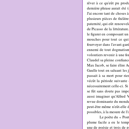
rêver à ce qu'eût pu produ
dernière phrase aurait été
(
J'ai encore tant de choses à
plusieurs pièces de théâtr
paternité, qui eût renouvelé
de Picasso de la littérature
le figurer en composant un
mouches pour tout ce qui
fourvoyer dans l'avant-gar
ennemi de tout dogmatisme,
volontiers revenir à une f
Claudel sa pleine confianc
Max Jacob, se faire élire 
Gaulle tout en saluant les
passait
à sa mort
pour rie
vécût la période suivante d
nécessairement celle-ci. S
se fût sans doute pas impo
aussi imaginer qu'Alfred 
revue dominante du monde l
peut-être même n'eût-elle 
possibles, à la mesure de l'
Le poète du « Po
plume facile a eu le temp
une de poésie et trois de