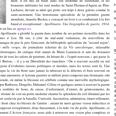
mort, il est mis en bière dans son uniforme de lieutenant, et les
honneurs militaires lui sont rendus de Saint-Thomas-d'Aquin au Père-
P
Lachaise, devant sa mère qui porte son képi à deux galons comme le
R
saint-sacrement. Une historienne spécialiste de la première guerre
mondiale, Annette Becker, a consacré un livre à ce combattant à la fois
R
banal et exceptionnel :
Apollinaire. Une biographie de guerre, 1914-
S
nt on lira
un aperçu ici
.
T
naire a glorifié la guerre dans nombre de ses poèmes recueillis dans les
èmes à Lou
. Eh oui, à côté du mal-aimé verlainien, du nouvelliste de
T
anqua de peu le prix Goncourt, du bibliophile spécialiste du "second rayon",
 mille verges
, du journaliste échotier de
La Vie anecdotique
, inlassable
T
pittoresques, du critique d'art
amant de Marie Laurencin et ami du douanier
te de tous les salons de peinture, du héraut de « l'esprit nouveau »
qui passe le
ré Breton, – il y a un Déroulède des tranchées ! On a souvent occulté ou nié
l
 pour d’évidentes raisons politiques et morales, mais les textes sont là. Une
f
ue la vie du front sans jamais la rabaisser ni la détester, et bien souvent en
yrisme amoureux et lyrisme guerrier se mêlent pour composer une étonnante ode
u monde, où même la blessure est célébrée comme une merveille mythologique.
par Barbusse, Dorgelès, Duhamel, Céline et quelques autres à associer la guerre
 sordides de boue, de crasse, d’enlisement, d’ennui, de gémissements, de
t étonné de voir un poète moderne chanter la splendeur du ciel illuminé par les
i
nt soulevée par la bataille. Curiosité, fascination, admiration, émerveillement,
front chez les blessés de l'arrière : autant de mots qu'une vision réductrice et
pposer aveuglément, donc faussement, à la rude vie du poilu. Apollinaire, ce
èrement
L'Action française
, nous aide à retrouver une vision plus complexe et