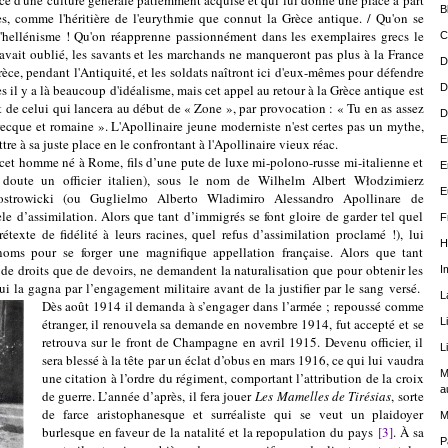
ice d'une culture générale patiemment acquise et qui lui donne une place à part
B
s, comme l'héritière de l'eurythmie que connut la Grèce antique. / Qu'on se
l'hellénisme ! Qu'on réapprenne passionnément dans les exemplaires grecs le
C
 avait oublié, les savants et les marchands ne manqueront pas plus à la France
D
èce, pendant l'Antiquité, et les soldats naîtront ici d'eux-mêmes pour défendre
es il y a là beaucoup d'idéalisme, mais cet appel au retour à la Grèce antique est
D
t de celui qui lancera au début de « Zone », par provocation : « Tu en as assez
D
grecque et romaine ». L'Apollinaire jeune moderniste n'est certes pas un mythe,
E
tre à sa juste place en le confrontant à l'Apollinaire vieux réac.
mme né à Rome, fils d’une pute de luxe mi-polono-russe mi-italienne et
E
 doute un officier italien), sous le nom de Wilhelm Albert Włodzimierz
E
ostrowicki (ou Guglielmo Alberto Wladimiro Alessandro Apollinare de
e d’assimilation. Alors que tant d’immigrés se font gloire de garder tel quel
F
étexte de fidélité à leurs racines, quel refus d’assimilation proclamé !), lui
H
noms pour se forger une magnifique appellation française. Alors que tant
de droits que de devoirs, ne demandent la naturalisation que pour obtenir les
I
ui la gagna par l’engagement militaire avant de la justifier par le sang versé.
L
Dès août 1914 il demanda à s’engager dans l’armée ; repoussé comme
étranger, il renouvela sa demande en novembre 1914, fut accepté et se
L
retrouva sur le front de Champagne en avril 1915. Devenu officier, il
L
sera blessé à la tête par un éclat d’obus en mars 1916, ce qui lui vaudra
M
une citation à l’ordre du régiment, comportant l’attribution de la croix
a
de guerre. L’année d’après, il fera jouer
Les Mamelles de Tirésias
, sorte
de farce aristophanesque et surréaliste qui se veut un plaidoyer
M
burlesque en faveur de la natalité et la repopulation du pays
[3]
. À sa
P