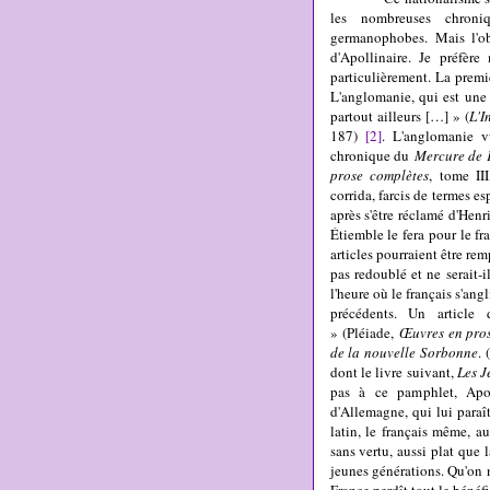
les nombreuses chroniq
germanophobes.
Mais l'ob
d'Apollinaire. Je préfère
particulièrement. La premiè
L'anglomanie, qui est une 
partout ailleurs [
…
] » (
L'I
187)
[2]
. L'anglomanie v
chronique du
Mercure de 
prose complètes
,
tome III
corrida, farcis de termes e
après s'être réclamé d'Henr
Étiemble le fera pour le f
articles pourraient être re
pas redoublé et ne serait-i
l'heure où le français s'an
précédents. Un article
»
(
Pléiade,
Œuvres en pro
de la nouvelle Sorbonne
.
dont le livre suivant,
Les J
pas à ce pamphlet, Apoll
d'Allemagne, qui lui paraît
latin, le français même, a
sans vertu, aussi plat que l
jeunes générations. Qu'on n