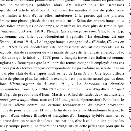
ues journalistiques publiées alors, d'y relever tous les sarcasmes
J
jet de cet article n'est pas d'inventorier les manifestations du patriotisme
B
N
 me limiter à trois d'entre elles, antérieures à la guerre, qui me plaisent
re est une phrase glissée dans un article sur le Salon des artistes français : «
J
des folies artistiques de ce temps, se manifeste ici avec plus de timidité que
C
ntransigeant
, 30 avril 1910 ;
Pléiade,
Œuvres en prose complètes
,
tome II, p.
R
ue comme une folie, quel réconfortant diagnostic ! La deuxième est une
L
France,
16 mai 1914, « Le langage français espagnolisé » (
Pléiade,
Œuvres en
, p. 197-203)
, où Apollinaire cite copieusement des articles récents sur la
S
spagnols, afin de se moquer de « la manie de travestir le français en espagnol »,
M
i Estienne qui le faisait en 1578 pour le français travesti en italien (et comme
L
ranglais) : « Remarquez que la plupart des termes espagnols employés dans ces
E
mplacés par des termes français correspondants. Le
paso-doble
ne serait-il pas un
V
l pas plus clair de dire l'après-midi au lieu de la
tarde
? ». Une leçon utile, à
glicise de plus en plus. Le troisième exemple n'est pas moins actuel que les deux
D
 dans
L'Intransigeant
du 5 avril 1911, « La Sorbonne est ébranlée
R
se complètes
,
tome II, p. 1204-1205) rend compte du livre d'Agathon,
L'Esprit
L
 (Il s'agit du pseudonyme d'Henri Massis et Alfred de Tarde, deux maurrassiens
C
eunes gens d'aujourdhui
, aura en 1913 une grande répercussion). Emboîtant le
inaire s'élève contre une certaine technicisation du savoir, provenant
C
 funeste pour la culture. Et voici la fin de ce texte : « Abandonner le grec, le
u profit d'une science illusoire et mesquine, d'un langage hybride sans nerf et
A
a prose dont on se sert dans les autres nations, c'est à celà que l'on pousse les
e s'y trompe point, il ne faudrait pas vingt ans de cette pédagogie pour que la
Bi