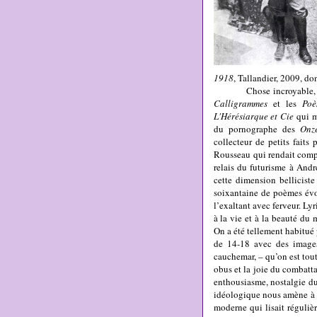
1918
, Tallandier, 2009, do
Chose incroyable, Apolli
Calligrammes
et les
Po
L'Hérésiarque et Cie
qui m
du pornographe des
Onze
collecteur de petits faits 
Rousseau
qui rendait comp
relais du futurisme à And
cette dimension belliciste
soixantaine de poèmes évoq
l’exaltant avec ferveur. L
à la vie et à la beauté d
On a été tellement habitué 
de 14-18 avec des images
cauchemar, – qu’on est tou
obus et la joie du combatta
enthousiasme, nostalgie du 
idéologique nous amène à o
moderne qui lisait réguli