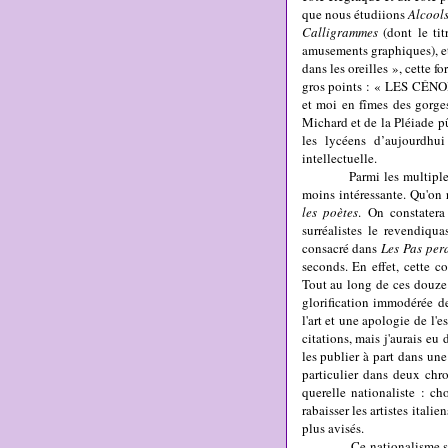
que nous étudiions
Alcool
Calligrammes
(dont le tit
amusements graphiques), et
dans les oreilles », cette
gros points : « LES CÉ
et moi en fîmes des gorges
Michard et de la Pléiade pû
les lycéens d’aujourdhui 
intellectuelle.
Parmi les multiples facet
moins intéressante. Qu'on 
les poètes
. On constatera 
surréalistes le revendiqu
consacré dans
Les Pas per
seconds. En effet, cette 
Tout au long de ces douze
glorification immodérée de
l'art et une apologie de l'e
citations, mais j'aurais eu 
les publier à part dans un
particulier dans deux chro
querelle nationaliste : ch
rabaisser les artistes italie
plus avisés.
Ce nationalisme s'