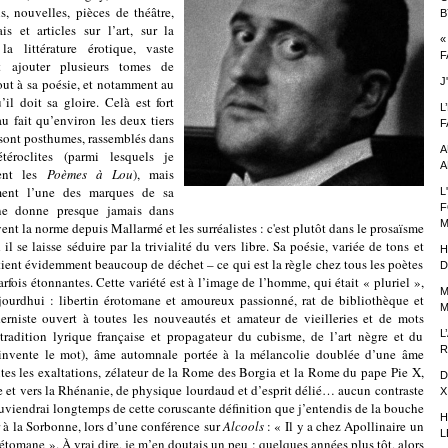
 nouvelles, pièces de théâtre,
B
s et articles sur l’art, sur la
«
 la littérature érotique, vaste
F
t ajouter plusieurs tomes de
tout à sa poésie, et notamment au
J
il doit sa gloire. Celà est fort
L
au fait qu’environ les deux tiers
F
sont posthumes, rassemblés dans
A
téroclites
(parmi lesquels je
A
ment les
Poèmes à Lou
)
, mais
ement l’une des marques de sa
L
ne donne presque jamais dans
F
M
ent la norme depuis Mallarmé et les surréalistes : c'est plutôt dans le prosaïsme
 il se laisse séduire par la trivialité du vers libre. Sa poésie, variée de tons et
H
tient évidemment beaucoup de déchet – ce qui est la règle chez tous les poètes
D
arfois étonnantes. Cette variété est à l’image de l’homme, qui était « pluriel »,
M
urdhui : libertin érotomane et amoureux passionné, rat de bibliothèque et
M
erniste ouvert à toutes les nouveautés et amateur de vieilleries et de mots
 tradition lyrique française et propagateur du cubisme, de l’art nègre et du
L
R
i invente le mot), âme automnale portée à la mélancolie doublée d’une âme
es les exaltations, zélateur de la Rome des Borgia et la Rome du pape Pie X,
D
le et vers la Rhénanie, de physique lourdaud et d’esprit délié… aucun contraste
X
souviendrai longtemps de cette coruscante définition que j’entendis de la bouche
H
r à la Sorbonne, lors d’une conférence sur
Alcools
: « Il y a chez Apollinaire un
L
étomane ». À vrai dire, je m’en doutais un peu : quelques années plus tôt, alors