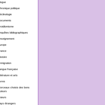
logue
hronique politique
éclinologie
ocuments
roidlomisme
nquêtes bibliographiques
nseignement
urope
rance
istoire
mmigration
angue française
ittérature et arts
ivres
orceaux choisis des bons
uteurs
œurs
ays étrangers