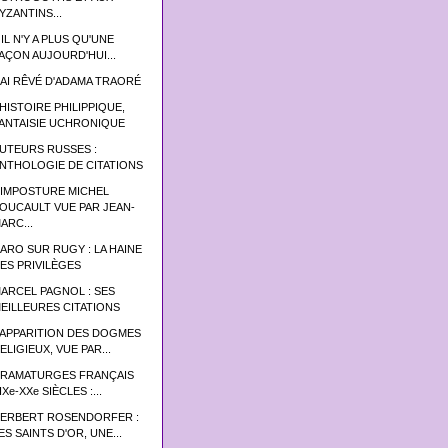
YZANTINS...
 IL N'Y A PLUS QU'UNE
AÇON AUJOURD'HUI...
'AI RÊVÉ D'ADAMA TRAORÉ
’HISTOIRE PHILIPPIQUE,
ANTAISIE UCHRONIQUE
UTEURS RUSSES :
NTHOLOGIE DE CITATIONS
'IMPOSTURE MICHEL
OUCAULT VUE PAR JEAN-
ARC...
ARO SUR RUGY : LA HAINE
ES PRIVILÈGES
ARCEL PAGNOL : SES
EILLEURES CITATIONS
’APPARITION DES DOGMES
ELIGIEUX, VUE PAR...
RAMATURGES FRANÇAIS
IXe-XXe SIÈCLES :...
ERBERT ROSENDORFER :
ES SAINTS D'OR, UNE...