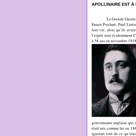
APOLLINAIRE EST À N
La Grande Guerre nous a 
Ernest Psichari, Paul Linti
leur vie, alors qu’ils ava
l’esprit sont évidemment C
à 38 ans en novembre 1918
gouvernante anglaise qui 
était née comme lui en 188
ignorait tout de ce qu’éta