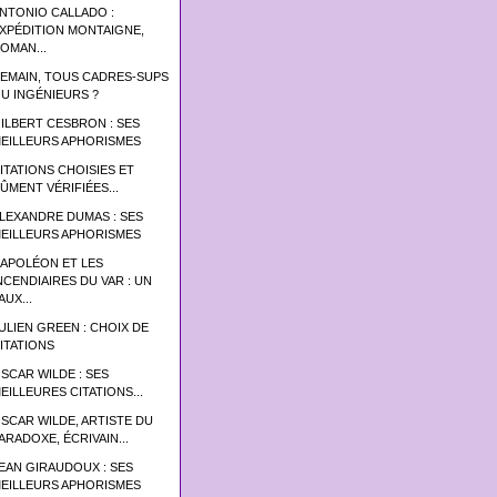
NTONIO CALLADO :
XPÉDITION MONTAIGNE,
OMAN...
EMAIN, TOUS CADRES-SUPS
U INGÉNIEURS ?
ILBERT CESBRON : SES
EILLEURS APHORISMES
ITATIONS CHOISIES ET
ÛMENT VÉRIFIÉES...
LEXANDRE DUMAS : SES
EILLEURS APHORISMES
APOLÉON ET LES
NCENDIAIRES DU VAR : UN
AUX...
ULIEN GREEN : CHOIX DE
ITATIONS
SCAR WILDE : SES
EILLEURES CITATIONS...
SCAR WILDE, ARTISTE DU
ARADOXE, ÉCRIVAIN...
EAN GIRAUDOUX : SES
EILLEURS APHORISMES