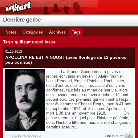
Dernière gerbe
Notes
Catégories
Archives
Tags
Tag > guillaume apollinaire
01.10.2013
APOLLINAIRE EST À NOUS ! (avec florilège de 12 poèmes
peu connus)
La Grande Guerre nous a privés de
jeunes écrivains en devenir : Alain-Fournier,
Louis Pergaud, Ernest Psichari, Paul Lintier,
bien d’autres oubliés, mais aussi d’écrivains
confirmés, fauchés au mitan de leur vie, alors
qu’ils avaient encore un avenir riche et fécond
devant eux. Les premiers qui viennent à l’esprit
sont évidemment Charles Péguy, mort à 41 ans
en septembre 1914, et Guillaume Apollinaire,
mort à 38 ans en novembre 1918. On
pense rarement à quel point l’histoire générale,
donc l’histoire littéraire, auraient été changées si
certains acteurs...
Lire la suite
2
Écrit par
Le déclinologue