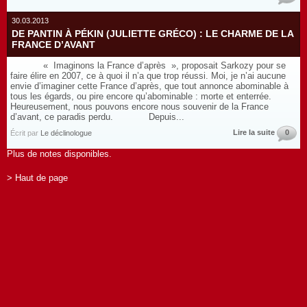
30.03.2013
DE PANTIN À PÉKIN (JULIETTE GRÉCO) : LE CHARME DE LA
FRANCE D’AVANT
« Imaginons la France d’après », proposait Sarkozy pour se
faire élire en 2007, ce à quoi il n’a que trop réussi. Moi, je n’ai aucune
envie d’imaginer cette France d’après, que tout annonce abominable à
tous les égards, ou pire encore qu’abominable : morte et enterrée.
Heureusement, nous pouvons encore nous souvenir de la France
d’avant, ce paradis perdu. Depuis...
Lire la suite
0
Écrit par
Le déclinologue
Plus de notes disponibles.
> Haut de page