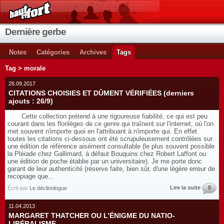
Dernière gerbe
Notes
Catégories
Archives
Tags
Tag > morale
26.09.2017
CITATIONS CHOISIES ET DÛMENT VÉRIFIÉES (derniers
ajouts : 26/9)
Cette collection prétend à une rigoureuse fiabilité, ce qui est peu
courant dans les florilèges de ce genre qui traînent sur l'internet, où l'on
met souvent n'importe quoi en l'attribuant à n'importe qui. En effet
toutes les citations ci-dessous ont été scrupuleusement contrôlées sur
une édition de référence aisément consultable (le plus souvent possible
la Pléiade chez Gallimard, à défaut Bouquins chez Robert Laffont ou
une édition de poche établie par un universitaire). Je me porte donc
garant de leur authenticité (réserve faite, bien sûr, d'une légère erreur de
recopiage que...
Lire la suite
8
Écrit par
Le déclinologue
11.04.2013
MARGARET THATCHER OU L’ÉNIGME DU NATIO-
LIBÉRALISME