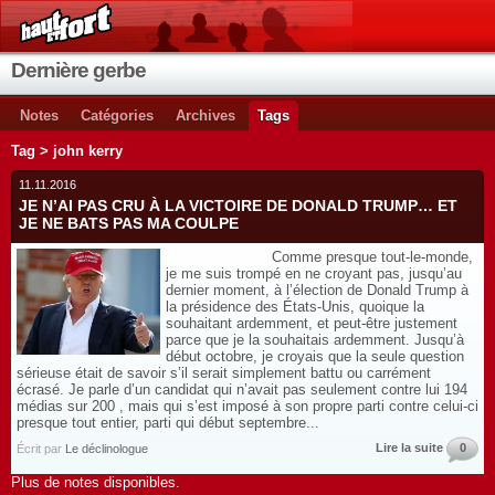
Dernière gerbe
Notes
Catégories
Archives
Tags
Tag > john kerry
11.11.2016
JE N’AI PAS CRU À LA VICTOIRE DE DONALD TRUMP… ET
JE NE BATS PAS MA COULPE
Comme presque tout-le-monde,
je me suis trompé en ne croyant pas, jusqu’au
dernier moment, à l’élection de Donald Trump à
la présidence des États-Unis, quoique la
souhaitant ardemment, et peut-être justement
parce que je la souhaitais ardemment. Jusqu’à
début octobre, je croyais que la seule question
sérieuse était de savoir s’il serait simplement battu ou carrément
écrasé. Je parle d’un candidat qui n’avait pas seulement contre lui 194
médias sur 200 , mais qui s’est imposé à son propre parti contre celui-ci
presque tout entier, parti qui début septembre...
Lire la suite
0
Écrit par
Le déclinologue
Plus de notes disponibles.