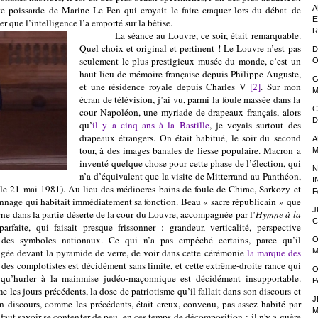
tte poissarde de Marine Le Pen qui croyait le faire craquer lors du débat de
A
E
er que l’intelligence l’a emporté sur la bêtise.
R
La séance au Louvre, ce soir, était remarquable.
Quel choix et original et pertinent ! Le Louvre n’est pas
D
seulement le plus prestigieux musée du monde, c’est un
O
haut lieu de mémoire française depuis Philippe Auguste,
G
et une résidence royale depuis Charles V
[2]
. Sur mon
M
écran de télévision, j’ai vu, parmi la foule massée dans la
C
cour Napoléon, une myriade de drapeaux français, alors
D
qu’
il y a cinq ans à la Bastille
, je voyais surtout des
drapeaux étrangers. On était habitué, le soir du second
A
tour, à des images banales de liesse populaire. Macron a
M
inventé quelque chose pour cette phase de l’élection, qui
N
n’a d’équivalent que la visite de Mitterrand au Panthéon,
I
 (le 21 mai 1981). Au lieu des médiocres bains de foule de Chirac, Sarkozy et
F
nnage qui habitait immédiatement sa fonction. Beau « sacre républicain » que
J
ne dans la partie déserte de la cour du Louvre, accompagnée par l’
Hymne à la
C
rfaite, qui faisait presque frissonner : grandeur, verticalité, perspective
n des symboles nationaux. Ce qui n’a pas empêché certains, parce qu’il
O
ngée devant la pyramide de verre, de voir dans cette cérémonie
la marque des
M
 des complotistes est décidément sans limite, et cette extrême-droite rance qui
O
re qu’hurler à la mainmise judéo-maçonnique est décidément insupportable.
P
 les jours précédents, la dose de patriotisme qu’il fallait dans son discours et
J
n discours, comme les précédents, était creux, convenu, pas assez habité par
M
 faut savoir se contenter de peu, en ces temps de décomposition : il n’y a guère