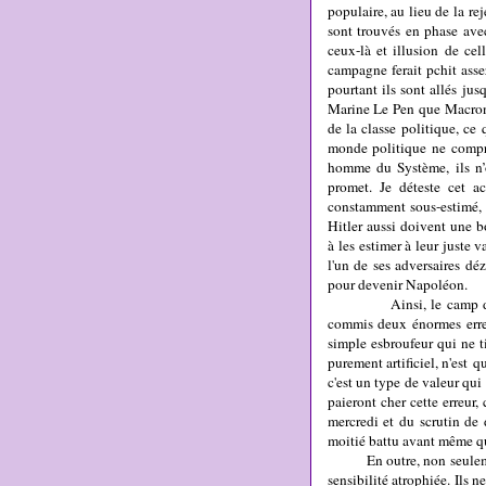
populaire, au lieu de la r
sont trouvés en phase avec
ceux-là et illusion de cel
campagne ferait pchit asse
pourtant ils sont allés jus
Marine Le Pen que Macron 
de la classe politique, ce
monde politique ne compre
homme du Système, ils n’o
promet. Je déteste cet a
constamment sous-estimé, 
Hitler aussi doivent une b
à les estimer à leur juste v
l'un de ses adversaires déz
pour devenir Napoléon.
Ainsi, le camp de la dr
commis deux énormes erreu
simple esbroufeur qui ne ti
purement artificiel, n'est
c'est un type de valeur qui
paieront cher cette erreu
mercredi et du scrutin de
moitié battu avant même 
En outre, non seulement le
sensibilité atrophiée. Ils 