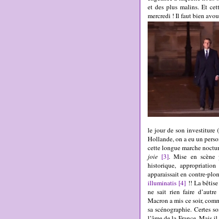
et des plus malins. Et ce
mercredi ! Il faut bien avou
le jour de son investiture
Hollande, on a eu un perso
cette longue marche noctur
joie
[3]
. Mise en scène pa
historique, appropriatio
apparaissait en contre-plo
illuminatis
[4]
!! La bêtise
ne sait rien faire d’aut
Macron a mis ce soir, comme
sa scénographie. Certes so
l’âme de la France. Mais il