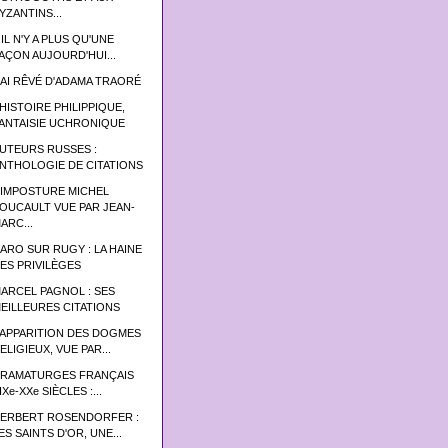
YZANTINS...
 IL N'Y A PLUS QU'UNE
AÇON AUJOURD'HUI...
'AI RÊVÉ D'ADAMA TRAORÉ
’HISTOIRE PHILIPPIQUE,
ANTAISIE UCHRONIQUE
UTEURS RUSSES :
NTHOLOGIE DE CITATIONS
'IMPOSTURE MICHEL
OUCAULT VUE PAR JEAN-
ARC...
ARO SUR RUGY : LA HAINE
ES PRIVILÈGES
ARCEL PAGNOL : SES
EILLEURES CITATIONS
’APPARITION DES DOGMES
ELIGIEUX, VUE PAR...
RAMATURGES FRANÇAIS
IXe-XXe SIÈCLES :...
ERBERT ROSENDORFER :
ES SAINTS D'OR, UNE...