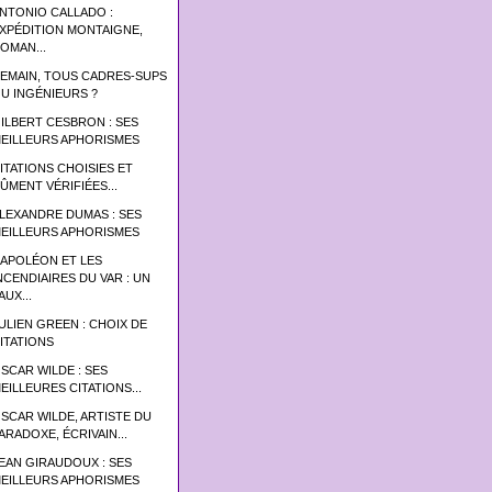
NTONIO CALLADO :
XPÉDITION MONTAIGNE,
OMAN...
EMAIN, TOUS CADRES-SUPS
U INGÉNIEURS ?
ILBERT CESBRON : SES
EILLEURS APHORISMES
ITATIONS CHOISIES ET
ÛMENT VÉRIFIÉES...
LEXANDRE DUMAS : SES
EILLEURS APHORISMES
APOLÉON ET LES
NCENDIAIRES DU VAR : UN
AUX...
ULIEN GREEN : CHOIX DE
ITATIONS
SCAR WILDE : SES
EILLEURES CITATIONS...
SCAR WILDE, ARTISTE DU
ARADOXE, ÉCRIVAIN...
EAN GIRAUDOUX : SES
EILLEURS APHORISMES