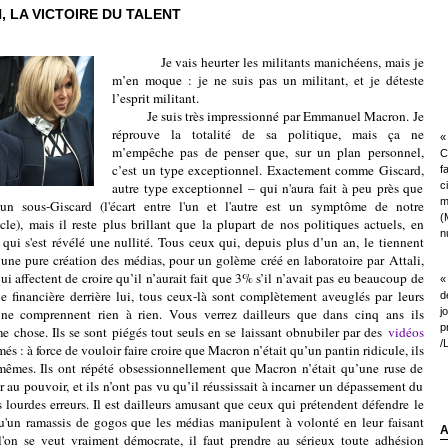
LA VICTOIRE DU TALENT
Je vais heurter les militants manichéens, mais je
m’en moque : je ne suis pas un militant, et je déteste
l’esprit militant.
Je suis très impressionné par Emmanuel Macron. Je
réprouve la totalité de sa politique, mais ça ne
« 
m’empêche pas de penser que, sur un plan personnel,
C
c’est un type exceptionnel. Exactement comme Giscard,
f
autre type exceptionnel – qui n'aura fait à peu près que
c
m
un sous-Giscard (l'écart entre l'un et l'autre est un symptôme de notre
(
le), mais il reste plus brillant que la plupart de nos politiques actuels, en
nu
n qui s'est révélé une nullité. Tous ceux qui, depuis plus d’un an, le tiennent
une pure création des médias, pour un golème créé en laboratoire par Attali,
i affectent de croire qu’il n’aurait fait que 3% s’il n’avait pas eu beaucoup de
«
ie financière derrière lui, tous ceux-là sont complètement aveuglés par leurs
d
 ne comprennent rien à rien. Vous verrez dailleurs que dans cinq ans ils
j
p
e chose. Ils se sont piégés tout seuls en se laissant obnubiler par des
vidéos
/
és : à force de vouloir faire croire que Macron n’était qu’un pantin ridicule, ils
x-mêmes. Ils ont répété obsessionnellement que Macron n’était qu’une ruse de
 au pouvoir, et ils n’ont pas vu qu’il réussissait à incarner un dépassement du
s lourdes erreurs. Il est dailleurs amusant que ceux qui prétendent défendre le
u'un ramassis de gogos que les médias manipulent à volonté en leur faisant
A
 l'on se veut vraiment démocrate, il faut prendre au sérieux toute adhésion