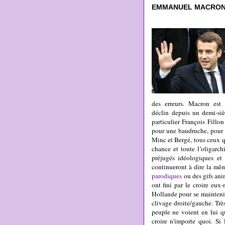
EMMANUEL MACRON, 
des erreurs. Macron est 
déclin depuis un demi-sièc
particulier François Fillo
pour une baudruche, pour 
Minc et Bergé, tous ceux qu
chance et toute l’oligarch
préjugés idéologiques et
continueront à dire la mêm
parodiques
ou des gifs anim
ont fini par le croire eu
Hollande pour se maintenir
clivage droite/gauche. Trè
peuple ne voient en lui q
croire n'importe quoi. Si