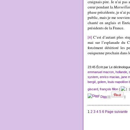
craignais pire. Je n’ai pas
cœur pendant la
Marseilla
phase précédente, je n’ai 
public, mais je me souvien
chanté en anglais et Enri
présidents de la France.
[4]
C’est d’autant plus stu
mai sur l’esplanade du 
forcément détérioré les p
ouiquenne prochain dans le
23:45 Écrit par Le déclinolog
emmanuel macron
,
hollande
,
system
,
enrico macias
,
jane 
bergé
,
golem
,
louis-napoléon 
giscard
,
françois fillon
|
|
Digg
|
|
|
1
2
3
4
5
6
Page suivante