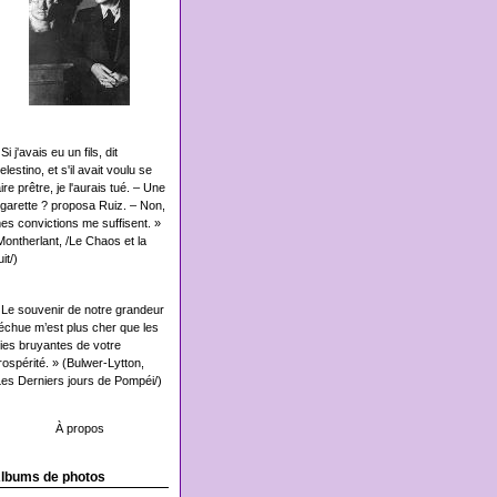
Si j'avais eu un fils, dit
elestino, et s'il avait voulu se
aire prêtre, je l'aurais tué. – Une
igarette ? proposa Ruiz. – Non,
es convictions me suffisent. »
Montherlant, /Le Chaos et la
it/)
 Le souvenir de notre grandeur
échue m’est plus cher que les
oies bruyantes de votre
rospérité. » (Bulwer-Lytton,
Les Derniers jours de Pompéi/)
À propos
lbums de photos