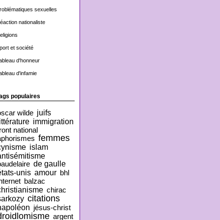
roblématiques sexuelles
éaction nationaliste
eligions
port et société
ableau d'honneur
ableau d'infamie
ags populaires
juifs
oscar wilde
ittérature
immigration
ront national
femmes
aphorismes
cynisme
islam
antisémitisme
de gaulle
baudelaire
états-unis
amour
bhl
nternet
balzac
christianisme
chirac
citations
sarkozy
napoléon
jésus-christ
droidlomisme
argent