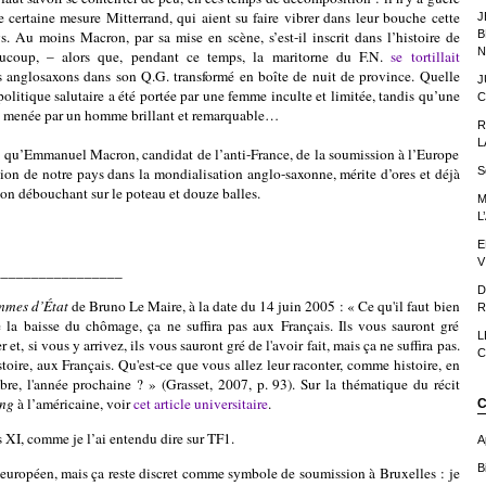
 certaine mesure Mitterrand, qui aient su faire vibrer dans leur bouche cette
J
. Au moins Macron, par sa mise en scène, s’est-il inscrit dans l’histoire de
B
N
eaucoup, – alors que, pendant ce temps, la maritorne du F.N.
se tortillait
 anglosaxons dans son Q.G. transformé en boîte de nuit de province. Quelle
J
politique salutaire a été portée par une femme inculte et limitée, tandis qu’une
C
re menée par un homme brillant et remarquable…
R
L
mmanuel Macron, candidat de l’anti-France, de la soumission à l’Europe
tion de notre pays dans la mondialisation anglo-saxonne, mérite d’ores et déjà
S
son débouchant sur le poteau et douze balles.
M
L
E
V
_________________
D
mmes d’État
de Bruno Le Maire, à la date du 14 juin 2005 :
« Ce qu'il faut bien
R
e la baisse du chômage, ça ne suffira pas aux Français. Ils vous sauront gré
L
r et, si vous y arrivez, ils vous sauront gré de l'avoir fait, mais ça ne suffira pas.
C
istoire, aux Français. Qu'est-ce que vous allez leur raconter, comme histoire, en
mbre, l'année prochaine
?
»
(Grasset, 2007, p. 93). Sur la thématique du récit
ing
à l’américaine, voir
cet article universitaire
.
C
 XI, comme je l’ai entendu dire sur TF1.
A
Bi
 européen, mais ça reste discret comme symbole de soumission à Bruxelles : je