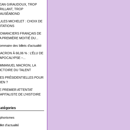
EAN GIRAUDOUX, TROP
RILLANT, TROP
AUSÉABOND
ULES MICHELET : CHOIX DE
ITATIONS
OMANCIERS FRANÇAIS DE
A PREMIÈRE MOITIÉ DU...
ommaire des billets d'actualité
ACRON À 66,06 % : L’ÉLU DE
’APOCALYPSE –...
MMANUEL MACRON, LA
ICTOIRE DU TALENT
ES PRÉSIDENTIELLES POUR
IEN ?
E PREMIER ATTENTAT
APITALISTE DE L’HISTOIRE
atégories
phorismes
llet d'actualité