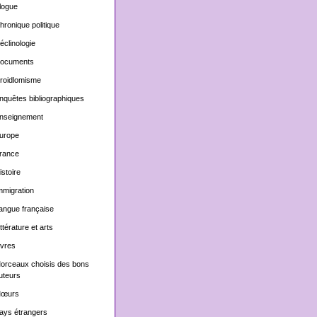
logue
hronique politique
éclinologie
ocuments
roidlomisme
nquêtes bibliographiques
nseignement
urope
rance
istoire
mmigration
angue française
ittérature et arts
ivres
orceaux choisis des bons
uteurs
œurs
ays étrangers