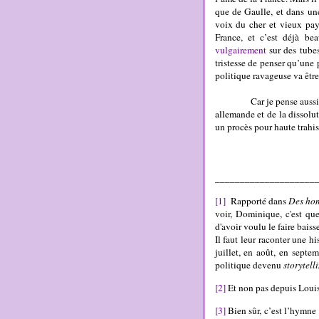
que de Gaulle, et dans une
voix du cher et vieux pays
France, et c’est déjà b
vulgairement
sur des tubes
tristesse de penser qu’une 
politique ravageuse va êt
Car je pense aussi qu’E
allemande et de la dissolu
un procès pour haute trahi
____________________
[1]
Rapporté dans
Des ho
voir, Dominique, c'est qu
d'avoir voulu le faire baisse
Il faut leur raconter une h
juillet, en août, en septe
politique devenu
storytell
[2]
Et non pas depuis Louis
[3]
Bien sûr, c’est l’hymne