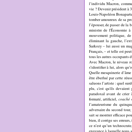
l’individu Macron, commen
vie ? Devenir président à 3
Louis-Napoléon Bonaparte, 
tomber amoureux de sa prof 
l’épouser, de passer de la 
ministre de l'Économie à
mouvement politique, de 
éliminant la gauche, l’ext
Sarkozy – lui aussi un mag
Français, – et telle est peu
tous les autres occupants 
Avec Macron, le niveau ro
s’identifier à lui, alors q
Quelle mesquinerie d’âme f
être éberlué par cette réu
saluons l’artiste : quel sur
plu, c'est qu'ils devaien
paradoxal avant de crier 
formaté, artificiel,
coaché
l’amateurisme du quinqu
adversaire du second tour, 
sait se montrer efficace pou
bien, il corrige ses erreur
ce n’est qu’un technocrate,
engeance à laquelle nous s