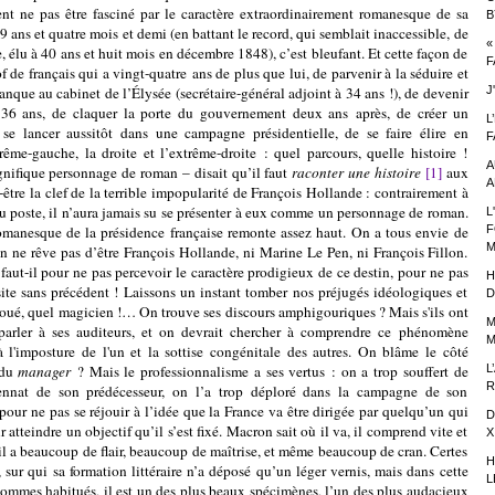
t ne pas être fasciné par le caractère extraordinairement romanesque de sa
B
9 ans et quatre mois et demi (en battant le record, qui semblait inaccessible, de
«
élu à 40 ans et huit mois en décembre 1848), c’est bleufant. Et cette façon de
F
de français qui a vingt-quatre ans de plus que lui, de parvenir à la séduire et
banque au cabinet de l’Élysée (secrétaire-général adjoint à 34 ans !), de devenir
J
 36 ans, de claquer la porte du gouvernement deux ans après, de créer un
L
se lancer aussitôt dans une campagne présidentielle, de se faire élire en
F
rême-gauche, la droite et l’extrême-droite : quel parcours, quelle histoire !
A
nifique personnage de roman – disait qu’il faut
raconter une histoire
[1]
aux
A
t-être la clef de la terrible impopularité de François Hollande : contrairement à
du poste, il n’aura jamais su se présenter à eux comme un personnage de roman.
L
manesque de la présidence française remonte assez haut. On a tous envie de
F
M
u’on ne rêve pas d’être François Hollande, ni Marine Le Pen, ni François Fillon.
aut-il pour ne pas percevoir le caractère prodigieux de ce destin, pour ne pas
H
ssite sans précédent ! Laissons un instant tomber nos préjugés idéologiques et
D
doué, quel magicien !
…
On trouve ses discours amphigouriques ? Mais s'ils ont
M
t parler à ses auditeurs, et on devrait chercher à comprendre ce phénomène
M
à l'imposture de l'un et la sottise congénitale des autres. On blâme le côté
du
manager
? Mais le professionnalisme a ses vertus : on a trop souffert de
L
R
ennat de son prédécesseur, on l’a trop déploré dans la campagne de son
pour ne pas se réjouir à l’idée que la France va être dirigée par quelqu’un qui
D
r atteindre un objectif qu’il s’est fixé. Macron sait où il va, il comprend vite et
X
s, il a beaucoup de flair, beaucoup de maîtrise, et même beaucoup de cran. Certes
H
 sur qui sa formation littéraire n’a déposé qu’un léger vernis, mais dans cette
L
ommes habitués, il est un des plus beaux spécimènes, l’un des plus audacieux