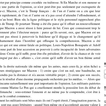
ejeter par principe comme cocufiée ou traîtresse. Si En Marche et son meneur se
 une partie de l'opinion, ce n'est peut-être pas seulement par escroquerie de
le-ci. Macron, c’est le Trump français : de l’un et l’autre on a cru que leur
z rapidement, de l’un et l’autre on n’a pas cessé d’attendre l’effondrement, et
qu’au bout. Bien sûr, la ligne politique et le style personnel rapprochent plus
de Trump. Et pourtant Trump a été élu parce qu’il offrait un renouvellement
 que Macron a aussi réussi à faire penser de lui. Ceux qui connaissent trop le
nnent plus l’électeur moyen : parce qu’ils savent, eux, que Macron est un
nt pas réussi à percevoir la fraîcheur qu’il dégage ni le changement qu’il
charnement dans l’hostilité qui offusque la compréhension. Macron a été
ce qui est une erreur fatale en politique. Louis-Napoléon Bonaparte et Adolf
onne part de leur accession au pouvoir à cette incapacité de leurs adversaires
aleur. Croire qu'il suffit, pour être élu président, d'avoir de la chance et de voir
ingué par des « affaires », c'est croire qu'il suffit d'avoir un bon thème astral
R
oite nationale (de même que les autres, mais ceux-là, je m'en fiche) a
rs stratégiques sur Macron : 1) croire que c'est un nul, une baudruche, un
endra pas la distance et n'a aucun véritable projet ; 2) croire que son succès,
 que le résultat d'une énorme propagande orchestrée par les médias. — Alors que
 incarne naturellement une part importante de l'opinion. Les militants patriotes
r, comme Marine Le Pen qui a cruellement mordu la poussière lors du débat de
D
 dimanche : sous-estimer l'ennemi et ne même pas le comprendre, c'est être à
que le combat commence.
S
s militants sont bêtes mais ils ont l’esprit étroit, l’imagination pauvre, la
Q
ne sont pas assez littéraires : quand bien même on n’accorderait aucune valeur à
O