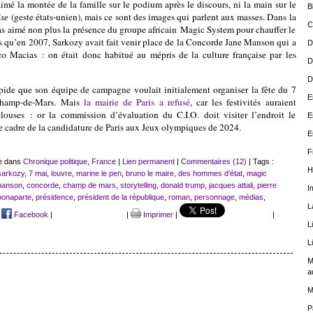
 aimé la montée de la famille sur le podium après le discours, ni la main sur le
B
ise
(geste états-unien), mais ce sont des images qui parlent aux masses. Dans la
C
pas aimé non plus la présence du groupe africain Magic System pour chauffer le
s qu’en 2007, Sarkozy avait fait venir place de la Concorde Jane Manson qui a
D
co Macias : on était donc habitué au mépris de la culture française par les
D
D
pide que son équipe de campagne voulait initialement organiser la fête du 7
E
Champ-de-Mars. Mais
la mairie de Paris a refusé
, car les festivités auraient
elouses : or la commission d’évaluation du C.I.O. doit visiter l’endroit le
E
 cadre de la candidature de Paris aux Jeux olympiques de 2024.
E
F
ue dans
Chronique politique
,
France
|
Lien permanent
|
Commentaires (12)
| Tags :
H
sarkozy
,
7 mai
,
louvre
,
marine le pen
,
bruno le maire
,
des hommes d'état
,
magic
manson
,
concorde
,
champ de mars
,
storytelling
,
donald trump
,
jacques attali
,
pierre
I
bonaparte
,
présidence
,
président de la république
,
roman
,
personnage
,
médias
,
L
|
Facebook
|
|
Imprimer
|
|
L
L
M
a
M
P