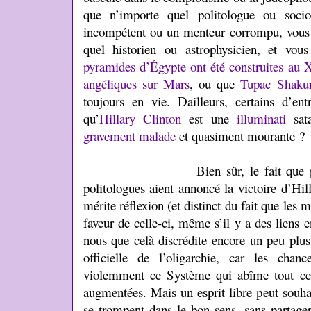
que n’importe quel politologue ou soci
incompétent ou un menteur corrompu, vous 
quel historien ou astrophysicien, et vo
pyramides d’Égypte ont été construites au 
angéliques sur Mars
, ou que
Tupac Shaku
toujours en vie. Dailleurs, certains d’ent
qu’
Hillary Clinton
est une
illuminati
sata
gravement malade
et quasiment mourante ?
Bien sûr, le fait que presque t
politologues aient annoncé la victoire d’Hi
mérite réflexion (et distinct du fait que les 
faveur de celle-ci, même s’il y a des liens e
nous que celà discrédite encore un peu plu
officielle de l’oligarchie, car les chan
violemment ce Système qui abîme tout ce
augmentées. Mais un esprit libre peut souh
se trompent dans le bon sens, sans partage