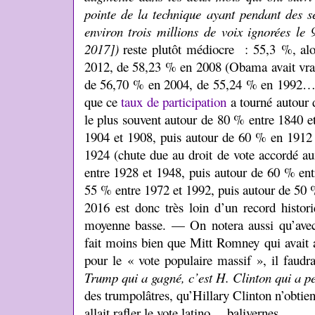
pointe de la technique ayant pendant des s
environ trois millions de voix ignorées le 
2017])
reste plutôt médiocre : 55,3 %, alo
2012, de 58,23 % en 2008 (Obama avait vraim
de 56,70 % en 2004, de 55,24 % en 1992… 
que ce
taux de participation
a tourné autour 
le plus souvent autour de 80 % entre 1840 e
1904 et 1908, puis autour de 60 % en 1912 
1924 (chute due au droit de vote accordé a
entre 1928 et 1948, puis autour de 60 % ent
55 % entre 1972 et 1992, puis autour de 50
2016 est donc très loin d’un record histor
moyenne basse. — On notera aussi qu’ave
fait moins bien que Mitt Romney qui avait a
pour le « vote populaire massif », il faudr
Trump qui a gagné, c’est H. Clinton qui a p
des trumpolâtres, qu’Hillary Clinton n’obtie
allait rafler le vote latino… balivernes.