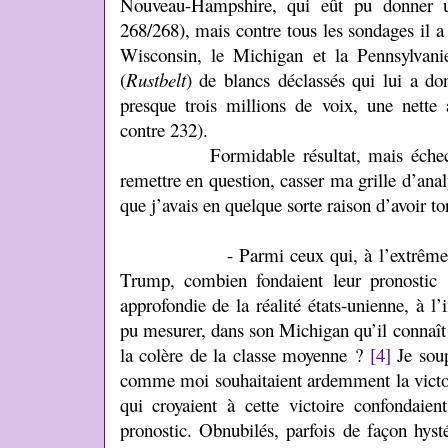
Nouveau-Hampshire, qui eût pu donner un
268/268), mais contre tous les sondages il a
Wisconsin, le Michigan et la Pennsylvanie
(
Rustbelt
) de blancs déclassés qui lui a do
presque trois millions de voix, une nette 
contre 232).
Formidable résultat, mais échec de
remettre en question, casser ma grille d’ana
que j’avais en quelque sorte raison d’avoir tor
- Parmi ceux qui, à l’extrême-droite
Trump, combien fondaient leur pronostic 
approfondie de la réalité états-unienne, à l
pu mesurer, dans son Michigan qu’il connaît 
la colère de la classe moyenne ?
[4]
Je soup
comme moi souhaitaient ardemment la victoi
qui croyaient à cette victoire confondaie
pronostic. Obnubilés, parfois de façon hysté