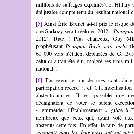
millions de suffrages exprimés), et Hillary C
été justice compte tenu du résultat national g
[5]
Ainsi Éric Brunet a-t-il pris le risque d
que Sarkozy serait réélu en 2012 :
Pourquoi
2012). Raté ! Plus chanceux, Guy Mil
prophétisant
Pourquoi Bush sera réélu
(M
60 000 voix s’étaient déplacées de G. Bush
celui-ci aurait été élu, malgré ses trois mi
national…
[6]
Par exemple, un de mes contradicteu
participation record », dû à la mobilisation 
abstentionnistes. Il est possible que 
dédaignaient de voter se soient exceptio
« emmerder l’Établissement » grâce à T
nombreux que ceux qui, ayant voté aux p
abstenus cette fois. En effet, le taux de par
augmenté dans les deux mois qui ont suivi l