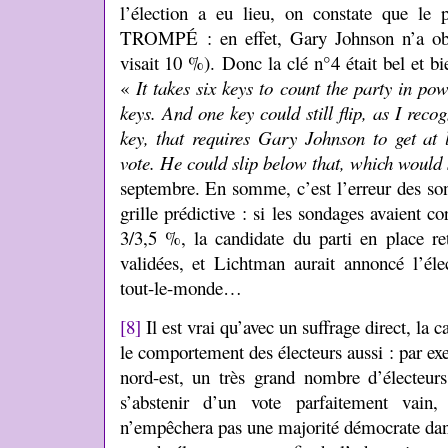
l’élection a eu lieu, on constate que 
TROMPÉ : en effet, Gary Johnson n’a obt
visait 10 %). Donc la clé n°4 était bel et b
«
It takes six keys to count the party in po
keys. And one key could still flip, as I reco
key, that requires Gary Johnson to get at l
vote. He could slip below that, which would s
septembre. En somme, c’est l’erreur des son
grille prédictive : si les sondages avaient 
3/3,5 %, la candidate du parti en place r
validées, et Lichtman aurait annoncé l’él
tout-le-monde…
[8]
Il est vrai qu’avec un suffrage direct, la c
le comportement des électeurs aussi : par exe
nord-est, un très grand nombre d’électeurs 
s’abstenir d’un vote parfaitement vain,
n’empêchera pas une majorité démocrate dans 