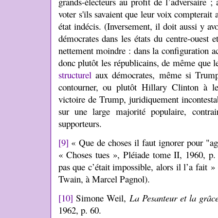
grands-électeurs au profit de l’adversaire ; 
voter s'ils savaient que leur voix compterait 
état indécis. (Inversement, il doit aussi y av
démocrates dans les états du centre-ouest e
nettement moindre : dans la configuration act
donc plutôt les républicains, de même que l
structurel
aux démocrates, même si Trump 
contourner, ou plutôt Hillary Clinton à l
victoire de Trump, juridiquement incontestab
sur une large majorité populaire, contra
supporteurs.
[9]
« Que de choses il faut ignorer pour "ag
« Choses tues », Pléiade tome II, 1960, p. 
pas que c’était impossible, alors il l’a fait 
Twain, à Marcel Pagnol).
[10]
Simone Weil,
La Pesanteur et la grâc
1962, p. 60.