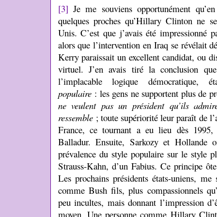
[3]
Je me souviens opportunément qu’en 2
quelques proches qu’Hillary Clinton ne ser
Unis. C’est que j’avais été impressionné pa
alors que l’intervention en Iraq se révélait
Kerry paraissait un excellent candidat, ou di
virtuel. J’en avais tiré la conclusion que 
l’implacable logique démocratique, é
populaire
: les gens ne supportent plus de pr
ne veulent pas un président qu’ils admir
ressemble
; toute supériorité leur paraît de l
France, ce tournant a eu lieu dès 1995, 
Balladur. Ensuite, Sarkozy et Hollande o
prévalence du style populaire sur le style p
Strauss-Kahn, d’un Fabius. Ce principe ôt
Les prochains présidents états-uniens, me 
comme Bush fils, plus compassionnels qu’i
peu incultes, mais donnant l’impression d’ê
moyen. Une personne comme Hillary Clint