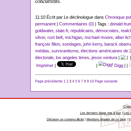
concurrents.
11:10 Écrit par Le déclinologue dans
Chronique pol
permanent
|
Commentaires (0)
| Tags :
donald tru
goldwater
,
slate.fr
,
républicains
,
démocrates
,
realc
silver
,
rust belt
,
michigan
,
michael moore
,
allan li
françois fillon
,
sondages
,
john kerry
,
barack obam
médias
,
survivantisme
,
élections américaines de 
électorale
,
los angeles times
,
jesse ventura
|
|
Imprimer
|
|
Digg
|
|
Page précédente
1
2
3
4
5
6
7
8
9
10
Page suivante
Créer
Les derniers blogs mis à jour
|
Les d
Déclarer un contenu illicite
|
Mentions légales de ce blog
|
H