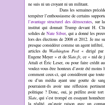
ne suis ni un croyant ni un militant.
Dans les semaines précédentes, il 
tempérer l’enthousiasme de certains supporte
l’avantage structurel des démocrates
, sur l
institut qui donnait Trump devant H. Cl
solides de
Nate Silver
, qui a donné les preuv
lors des élections de 2008 et 2012. Je me su
presque considérer comme un agent infiltré,
articles du
Washington Post
« dirigé par l
Eugene Meyer » et de
Slate.fr
, ce « nid de 
Attali et Éric Leser, ou pour faire crédit 
voulez-vous être honteux d’avoir été moins l
comment ceux-ci, qui considèrent que tout
ou d’un média ayant une goutte de sang 
pourraient-ils avoir une réflexion pertine
politique ? Donc, oui, je préfère avoir tort
Slate
, qui s’est trompé en essayant honnête
la réalité, qu’avoir raison avec un conna