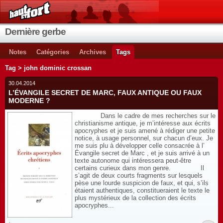
Dernière gerbe
Notes
Catégories
Archives
Tags
Tag > john dominic crossan
30.04.2014
L’ÉVANGILE SECRET DE MARC, FAUX ANTIQUE OU FAUX
MODERNE ?
Dans le cadre de mes recherches sur le
christianisme antique, je m’intéresse aux écrits
apocryphes et je suis amené à rédiger une petite
notice, à usage personnel, sur chacun d’eux. Je
me suis plu à développer celle consacrée à l’
Évangile secret de Marc , et je suis arrivé à un
texte autonome qui intéressera peut-être
certains curieux dans mon genre. Il
s’agit de deux courts fragments sur lesquels
pèse une lourde suspicion de faux, et qui, s’ils
étaient authentiques, constitueraient le texte le
plus mystérieux de la collection des écrits
apocryphes...