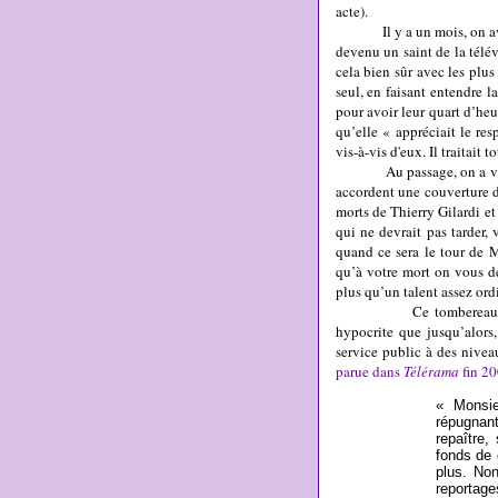
acte).
Il y a un mois, on avait
devenu un saint de la télévi
cela bien sûr avec les plus 
seul, en faisant entendre l
pour avoir leur quart d’heu
qu’elle « appréciait le re
vis-à-vis d'eux. Il traitait 
Au passage, on a vérifié 
accordent une couverture d
morts de Thierry Gilardi et
qui ne devrait pas tarder,
quand ce sera le tour de M
qu’à votre mort on vous 
plus qu’un talent assez ordi
Ce tombereau de dit
hypocrite que jusqu’alors,
service public à des nive
parue dans
Télérama
fin 2
« Monsie
répugnan
repaître,
fonds de
plus. Non
reportag