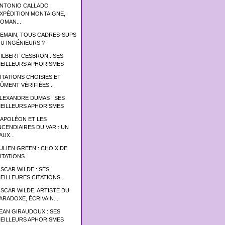
NTONIO CALLADO :
XPÉDITION MONTAIGNE,
OMAN...
EMAIN, TOUS CADRES-SUPS
U INGÉNIEURS ?
ILBERT CESBRON : SES
EILLEURS APHORISMES
ITATIONS CHOISIES ET
ÛMENT VÉRIFIÉES...
LEXANDRE DUMAS : SES
EILLEURS APHORISMES
APOLÉON ET LES
NCENDIAIRES DU VAR : UN
AUX...
ULIEN GREEN : CHOIX DE
ITATIONS
SCAR WILDE : SES
EILLEURES CITATIONS...
SCAR WILDE, ARTISTE DU
ARADOXE, ÉCRIVAIN...
EAN GIRAUDOUX : SES
EILLEURS APHORISMES