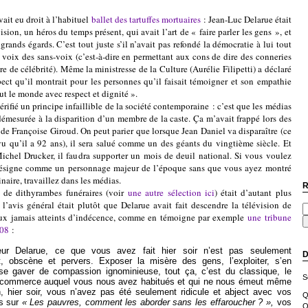
 eu droit à l’habituel
ballet des tartuffes mortuaires
: Jean-Luc Delarue était
sion, un héros du temps présent, qui avait l’art de « faire parler les gens », et
grands égards. C’est tout juste s’il n’avait pas refondé la démocratie à lui tout
a voix des sans-voix (c’est-à-dire en permettant aux cons de dire des conneries
re de célébrité). Même la ministresse de la Culture (Aurélie Filipetti) a déclaré
spect qu’il montrait pour les personnes qu’il faisait témoigner et son empathie
tout le monde avec respect et dignité ».
un principe infaillible de la société contemporaine : c’est que les médias
émesurée à la disparition d’un membre de la caste. Ça m’avait frappé lors des
 de Françoise Giroud. On peut parier que lorsque Jean Daniel va disparaître (ce
 vu qu’il a 92 ans), il sera salué comme un des géants du vingtième siècle. Et
ichel Drucker, il faudra supporter un mois de deuil national. Si vous voulez
désigne comme un personnage majeur de l’époque sans que vous ayez montré
naire, travaillez dans les médias.
R
hyrambes funéraires (voir
une autre sélection ici
) était d’autant plus
 l’avis général était plutôt que Delarue avait fait descendre la télévision de
aux jamais atteints d’indécence, comme en témoigne par exemple
une tribune
008
:
ur Delarue, ce que vous avez fait hier soir n’est pas seulement
D
t, obscène et pervers. Exposer la misère des gens, l’exploiter, s’en
 se gaver de compassion ignominieuse, tout ça, c’est du classique, le
S
 commerce auquel vous nous avez habitués et qui ne nous émeut même
, hier soir, vous n’avez pas été seulement ridicule et abject avec vos
Q
es sur
« Les pauvres, comment les aborder sans les effaroucher ? »,
vos
O