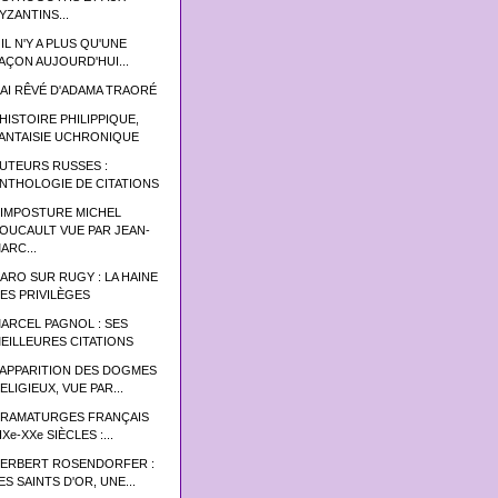
YZANTINS...
 IL N'Y A PLUS QU'UNE
AÇON AUJOURD'HUI...
'AI RÊVÉ D'ADAMA TRAORÉ
’HISTOIRE PHILIPPIQUE,
ANTAISIE UCHRONIQUE
UTEURS RUSSES :
NTHOLOGIE DE CITATIONS
'IMPOSTURE MICHEL
OUCAULT VUE PAR JEAN-
ARC...
ARO SUR RUGY : LA HAINE
ES PRIVILÈGES
ARCEL PAGNOL : SES
EILLEURES CITATIONS
’APPARITION DES DOGMES
ELIGIEUX, VUE PAR...
RAMATURGES FRANÇAIS
IXe-XXe SIÈCLES :...
ERBERT ROSENDORFER :
ES SAINTS D'OR, UNE...