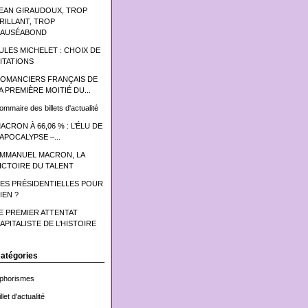
EAN GIRAUDOUX, TROP
RILLANT, TROP
AUSÉABOND
ULES MICHELET : CHOIX DE
ITATIONS
OMANCIERS FRANÇAIS DE
A PREMIÈRE MOITIÉ DU...
ommaire des billets d'actualité
ACRON À 66,06 % : L’ÉLU DE
’APOCALYPSE –...
MMANUEL MACRON, LA
ICTOIRE DU TALENT
ES PRÉSIDENTIELLES POUR
IEN ?
E PREMIER ATTENTAT
APITALISTE DE L’HISTOIRE
atégories
phorismes
llet d'actualité