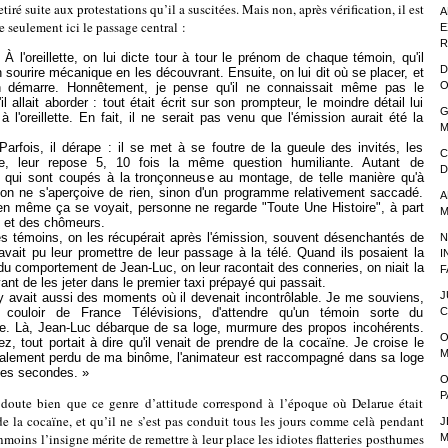
tiré suite aux protestations qu’il a suscitées. Mais non, après vérification, il est
A
e seulement ici le passage central :
E
R
«
À l'oreillette, on lui dicte tour à tour le prénom de chaque témoin, qu'il
D
n sourire mécanique en les découvrant. Ensuite, on lui dit où se placer, et
O
on démarre. Honnêtement, je pense qu'il ne connaissait même pas le
l allait aborder : tout était écrit sur son prompteur, le moindre détail lui
G
à l'oreillette. En fait, il ne serait pas venu que l'émission aurait été la
M
 il dérape : il se met à se foutre de la gueule des invités, les
C
ise, leur repose 5, 10 fois la même question humiliante. Autant de
D
 qui sont coupés à la tronçonneuse au montage, de telle manière qu'à
 on ne s'aperçoive de rien, sinon d'un programme relativement saccadé.
A
n même ça se voyait, personne ne regarde "Toute Une Histoire", à part
M
 et des chômeurs.
ins, on les récupérait après l'émission, souvent désenchantés de
N
avait pu leur promettre de leur passage à la télé. Quand ils posaient la
I
du comportement de Jean-Luc, on leur racontait des conneries, on niait la
F
vant de les jeter dans le premier taxi prépayé qui passait.
J
it aussi des moments où il devenait incontrôlable. Je me souviens,
couloir de France Télévisions, d'attendre qu'un témoin sorte du
C
e. Là, Jean-Luc débarque de sa loge, murmure des propos incohérents.
O
z, tout portait à dire qu'il venait de prendre de la cocaïne. Je croise le
M
talement perdu de ma binôme, l'animateur est raccompagné dans sa loge
ues secondes. »
O
P
en que ce genre d’attitude correspond à l’époque où Delarue était
 la cocaïne, et qu’il ne s’est pas conduit tous les jours comme celà pendant
J
nmoins l’insigne mérite de remettre à leur place les idiotes flatteries posthumes
M