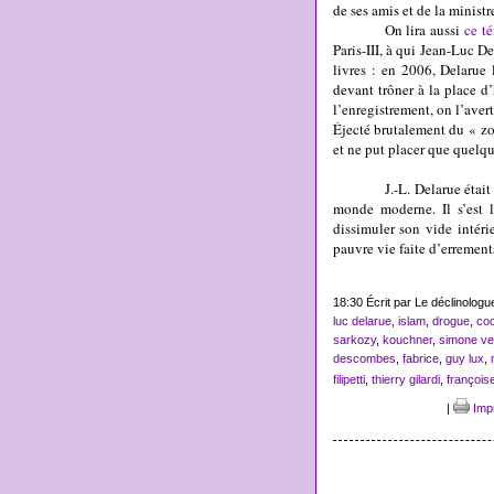
de ses amis et de la ministr
On lira aussi
ce t
Paris-III, à qui Jean-Luc De
livres : en 2006, Delarue
devant trôner à la place d
l’enregistrement, on l’aver
Éjecté brutalement du « zoo
et ne put placer que quelq
J.-L. Delarue était un es
monde moderne. Il s’est l
dissimuler son vide intéri
pauvre vie faite d’errements
18:30 Écrit par Le déclinolog
luc delarue
,
islam
,
drogue
,
co
sarkozy
,
kouchner
,
simone vei
descombes
,
fabrice
,
guy lux
,
filipetti
,
thierry gilardi
,
françois
|
Imp