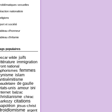
roblématiques sexuelles
éaction nationaliste
eligions
port et société
ableau d'honneur
ableau d'infamie
ags populaires
juifs
oscar wilde
ittérature
immigration
ront national
femmes
aphorismes
cynisme
islam
antisémitisme
de gaulle
baudelaire
états-unis
amour
bhl
nternet
balzac
christianisme
chirac
citations
sarkozy
napoléon
jésus-christ
droidlomisme
argent