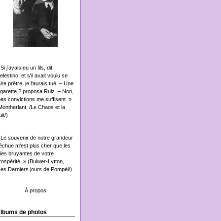
Si j'avais eu un fils, dit
elestino, et s'il avait voulu se
aire prêtre, je l'aurais tué. – Une
igarette ? proposa Ruiz. – Non,
es convictions me suffisent. »
Montherlant, /Le Chaos et la
it/)
 Le souvenir de notre grandeur
échue m’est plus cher que les
oies bruyantes de votre
rospérité. » (Bulwer-Lytton,
Les Derniers jours de Pompéi/)
À propos
lbums de photos