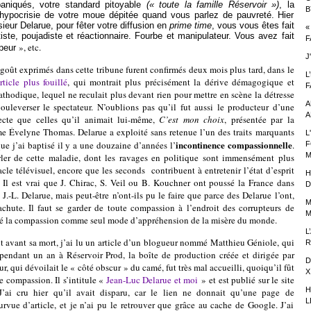
paniqués, votre standard pitoyable
(« toute la famille Réservoir »)
, la
B
 hypocrisie de votre moue dépitée quand vous parlez de pauvreté. Hier
sieur Delarue, pour fêter votre diffusion en
prime time
, vous vous êtes fait
«
iste, poujadiste et réactionnaire. Fourbe et manipulateur. Vous avez fait
F
», etc.
 peur
J
primés dans cette tribune furent confirmés deux mois plus tard, dans le
L
rticle plus fouillé
,
qui montrait plus précisément la dérive démagogique et
F
thodique, lequel ne reculait plus devant rien pour mettre en scène la détresse
A
ouleverser le spectateur. N’oublions pas qu’il fut aussi le producteur d’une
A
ecte que celles qu’il animait lui-même,
C’est mon choix
, présentée par la
me Évelyne Thomas. Delarue a exploité sans retenue l’un des traits marquants
L
incontinence compassionnelle
ue j’ai baptisé il y a une douzaine d’années l’
.
F
M
arler de cette maladie, dont les ravages en politique sont immensément plus
acle télévisuel, encore que les seconds contribuent à entretenir l’état d’esprit
H
 Il est vrai que J. Chirac, S. Veil ou B. Kouchner ont poussé la France dans
D
J.-L. Delarue, mais peut-être n’ont-ils pu le faire que parce des Delarue l’ont,
M
achute. Il faut se garder de toute compassion à l’endroit des corrupteurs de
M
rigé la compassion comme seul mode d’appréhension de la misère du monde.
L
 sa mort, j’ai lu un article d’un blogueur nommé Matthieu Géniole, qui
R
 pendant un an à Réservoir Prod, la boîte de production créée et dirigée par
D
ur, qui dévoilait le « côté obscur » du camé, fut très mal accueilli, quoiqu’il fût
X
e compassion. Il s’intitule
«
Jean-Luc Delarue et moi
»
et est publié sur le site
H
J’ai cru hier qu’il avait disparu, car le lien ne donnait qu’une page de
L
urvue d’article, et je n’ai pu le retrouver que grâce au cache de Google. J’ai