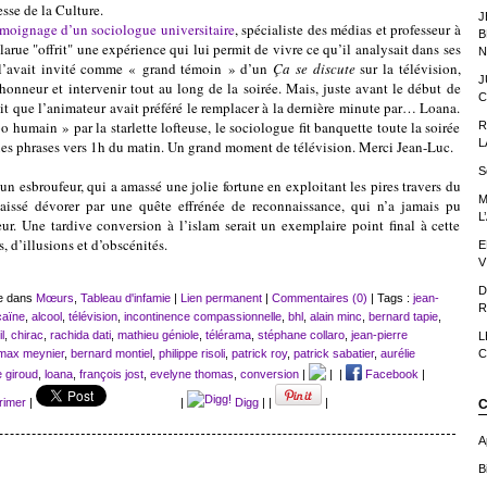
esse de la Culture.
J
émoignage d’un sociologue universitaire
,
spécialiste des médias et professeur à
B
larue "offrit" une expérience qui lui permit de vivre ce qu’il analysait dans ses
N
 l’avait invité comme « grand témoin » d’un
Ça se discute
sur la télévision,
J
’honneur et intervenir tout au long de la soirée. Mais, juste avant le début de
C
tit que l’animateur avait préféré le remplacer à la dernière minute par… Loana.
 humain » par la starlette lofteuse, le sociologue fit banquette toute la soirée
R
L
ues phrases vers 1h du matin. Un grand moment de télévision. Merci Jean-Luc.
S
broufeur, qui a amassé une jolie fortune en exploitant les pires travers du
M
aissé dévorer par une quête effrénée de reconnaissance, qui n’a jamais pu
L
eur. Une tardive conversion à l’islam serait un exemplaire point final à cette
, d’illusions et d’obscénités.
E
V
D
ue dans
Mœurs
,
Tableau d'infamie
|
Lien permanent
|
Commentaires (0)
| Tags :
jean-
R
caïne
,
alcool
,
télévision
,
incontinence compassionnelle
,
bhl
,
alain minc
,
bernard tapie
,
l
,
chirac
,
rachida dati
,
mathieu géniole
,
télérama
,
stéphane collaro
,
jean-pierre
L
max meynier
,
bernard montiel
,
philippe risoli
,
patrick roy
,
patrick sabatier
,
aurélie
C
e giroud
,
loana
,
françois jost
,
evelyne thomas
,
conversion
|
|
|
Facebook
|
rimer
|
|
Digg
|
|
|
C
A
Bi