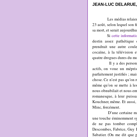
JEAN-LUC DELARUE,
Les médias relaient un
23 août, selon lequel son f
sa mort, et serait aujourdh
Si
cette informati
destin assez pathétiqu
prendrait une autre coule
cocaïne, à la télévision e
quatre drogues dures du m
Il y a des personnages
actifs, on voue un mépris 
parfaitement justifiés ; mai
chose. Ce n’est pas qu’on r
même qu’on se mette à les 
nous obnubilait et nous em
romanesque, à leur puiss
Kouchner, même. Et aussi, 
Minc, forcément.
D’une certaine manière, j
une touche éminemment symb
de ne pas tomber complè
Descombes, Fabrice, Guy L
Sabatier. (On me dit que p