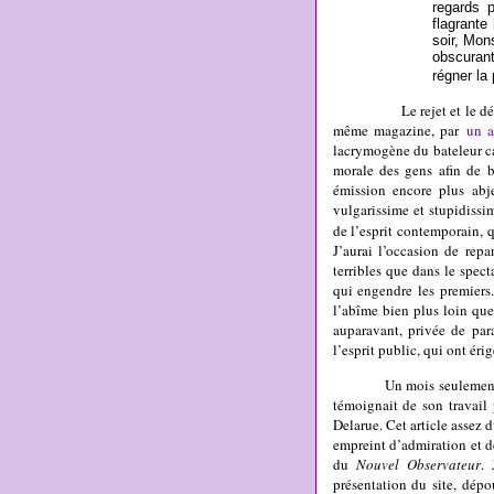
regards 
flagrante
soir, Mon
obscurant
régner la
Le rejet et le dégoût ex
même magazine, par
un a
lacrymogène du bateleur ca
morale des gens afin de b
émission encore plus abj
vulgarissime et stupidissi
de l’esprit contemporain, q
J’aurai l’occasion de rep
terribles que dans le spect
qui engendre les premiers.
l’abîme bien plus loin que 
auparavant, privée de par
l’esprit public, qui ont é
Un mois seulement avant
témoignait de son travail
Delarue. Cet article assez d
empreint d’admiration et d
du
Nouvel Observateur
. 
présentation du site, dépo