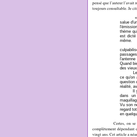
pensé que l’auteur l’avait re
toujours consultable. Je cit
salue d'u
l'émissi
thème qu'i
est dicté 
même.
Parfois,
culpabil
passages
l'antenne
Quand bie
des vieux
Les témo
ce qu'on 
question 
réalité, a
Il y ava
dans un 
maquillag
Vu son ne
regard to
en quelq
Certes, on se doute bi
complètement dépendant de
vingt ans. Cet article a néa