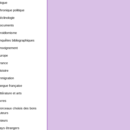
logue
hronique politique
éclinologie
ocuments
roidlomisme
nquêtes bibliographiques
nseignement
urope
rance
istoire
mmigration
angue française
ittérature et arts
ivres
orceaux choisis des bons
uteurs
œurs
ays étrangers