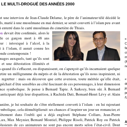
 LE MULTI-DROGUÉ DES ANNÉES 2000
e interviou de Jean-Claude Delarue,
le père de l’animateur télé décédé le
ils, marié à une musulmane en mai dernier, se serait converti à l’islam peu avant
ui enterré dans le carré musulman du cimetière de Thiais.
on
devait être confirmée, alors le
e de ce garçon mort à 48 ans
« 
ur : intoxiqué à l’alcol, à la
C
t à l’islam, il aurait connu les
f
onde contemporain !
c
m
 auxquels, tant qu’ils sont
(
et une détestation illimités et
nu
s quand ils s’effacent, ou disparaissent, on s’aperçoit qu’ils incarnaient quelque
etire un milligramme du mépris et de la détestation qu’ils nous inspiraient, ni
regretter : mais on découvre que cette aversion, toute méritée qu’elle était,
«
pêchait d’être sensibles au côté fascinant de ces personnages, à leur dimension
d
ance symbolique. Je pense à Bernard Tapie. À Sarkozy, bien sûr. À Bernard
j
p
anticipant déjà leur disparition, à Rachida Dati, Bernard-Henri Lévy et Alain
/
e lui souhaite de s’être réellement converti à l’islam : en lui rajoutant
olique, cela démultiplierait ses chances d’inspirer un jour un romancier, et
tement dans l’oubli qui a déjà englouti Stéphane Collaro, Jean-Pierre
ux, Max Meynier, Bernard Montiel, Philippe Risoli, Patrick Roy ou Patrick
A
lusieurs de ces animateurs ne sont pas encore morts selon l’état-civil. Dont