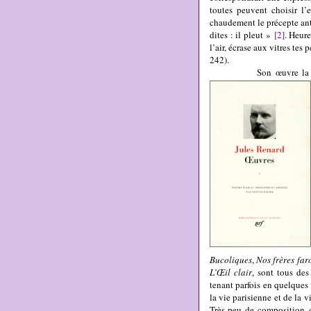
toutes peuvent choisir l’
chaudement le précepte anti
dites : il pleut »
[2]
. Heure
l’air, écrase aux vitres tes
242).
Son œuvre la
Bucoliques
,
Nos frères far
L’Œil clair
, sont tous des
tenant parfois en quelques 
la vie parisienne et de la 
Très peu de composition d