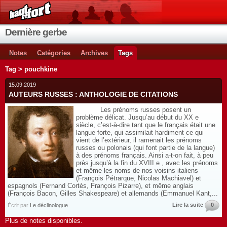
Dernière gerbe
Notes
Catégories
Archives
Tags
Tag > pouchkine
15.09.2019
AUTEURS RUSSES : ANTHOLOGIE DE CITATIONS
Les prénoms russes posent un
problème délicat. Jusqu’au début du XX e
siècle, c’est-à-dire tant que le français était une
langue forte, qui assimilait hardiment ce qui
vient de l’extérieur, il ramenait les prénoms
russes ou polonais (qui font partie de la langue)
à des prénoms français. Ainsi a-t-on fait, à peu
près jusqu’à la fin du XVIII e , avec les prénoms
et même les noms de nos voisins italiens
(François Pétrarque, Nicolas Machiavel) et
espagnols (Fernand Cortès, François Pizarre), et même anglais
(François Bacon, Gilles Shakespeare) et allemands (Emmanuel Kant,...
Lire la suite
0
Écrit par
Le déclinologue
Plus de notes disponibles.