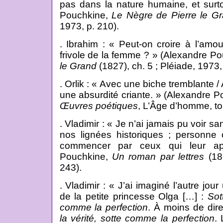
pas dans la nature humaine, et surt
Pouchkine,
Le Nègre de Pierre le G
1973, p. 210).
. Ibrahim : « Peut-on croire à l’amou
frivole de la femme ? » (Alexandre P
le Grand
(1827), ch. 5 ; Pléiade, 1973,
. Orlik : « Avec une biche tremblante / 
une absurdité criante. » (Alexandre 
Œuvres poétiques
, L’Âge d’homme, to
. Vladimir : « Je n’ai jamais pu voir sa
nos lignées historiques ; personne 
commencer par ceux qui leur app
Pouchkine,
Un roman par lettres
(182
243).
. Vladimir : « J’ai imaginé l’autre jou
de la petite princesse Olga […] :
Sot
comme la perfection
. À moins de dire
la vérité, sotte comme la perfection
. 