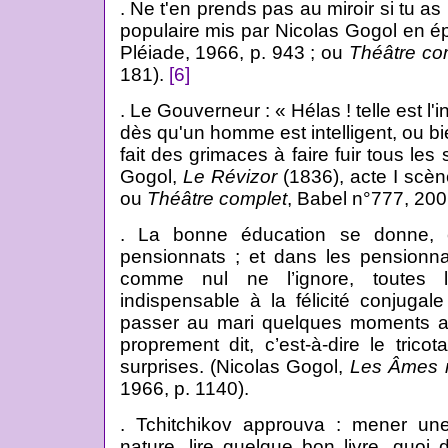
. Ne t'en prends pas au miroir si tu as
populaire mis par Nicolas Gogol en é
Pléiade, 1966, p. 943 ; ou
Théâtre co
181).
[6]
. Le Gouverneur : « Hélas ! telle est l'
dès qu'un homme est intelligent, ou bie
fait des grimaces à faire fuir tous les
Gogol,
Le
Révizor
(1836), acte I scèn
ou
Théâtre complet
, Babel n°777, 2006
. La bonne éducation se donne, 
pensionnats ; et dans les pensionna
comme nul ne l’ignore, toutes l
indispensable à la félicité conjugale
passer au mari quelques moments ag
proprement dit, c’est-à-dire le tric
surprises. (Nicolas Gogol,
Les Âmes 
1966, p. 1140).
. Tchitchikov approuva : mener une 
nature, lire quelque bon livre, quoi