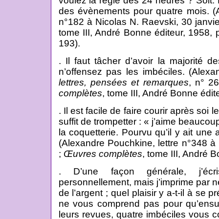
voulez la règle des 24 heures ? Soit. 
des évènements pour quatre mois. (A
n°182 à Nicolas N. Raevski, 30 janvi
tome III, André Bonne éditeur, 1958, 
193).
. Il faut tâcher d’avoir la majorité d
n’offensez pas les imbéciles. (Alex
lettres, pensées et remarques
, n° 2
complètes
, tome III, André Bonne édit
. Il est facile de faire courir après soi l
suffit de trompetter : « j’aime beaucoup
la coquetterie. Pourvu qu’il y ait une
(Alexandre Pouchkine,
lettre n°
348 à
;
Œuvres complètes
, tome III, André 
. D’une façon générale, j’éc
personnellement, mais j’imprime par 
de l’argent ; quel plaisir y a-t-il à se
ne vous comprend pas pour qu’ensui
leurs revues, quatre imbéciles vous co