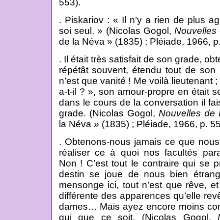
553).
. Piskariov : « Il n’y a rien de plus
soi seul. » (Nicolas Gogol,
Nouvelles
de la Néva » (1835) ; Pléiade, 1966, p.
. Il était très satisfait de son grade, ob
répétât souvent, étendu tout de son 
n’est que vanité ! Me voilà lieutenant 
a-t-il ? », son amour-propre en était s
dans le cours de la conversation il fai
grade. (Nicolas Gogol,
Nouvelles de 
la Néva » (1835) ; Pléiade, 1966, p. 55
. Obtenons-nous jamais ce que nous 
réaliser ce à quoi nos facultés par
Non ! C’est tout le contraire qui se
destin se joue de nous bien étrang
mensonge ici, tout n’est que rêve, et
différente des apparences qu’elle re
dames… Mais ayez encore moins con
qui que ce soit. (Nicolas Gogol,