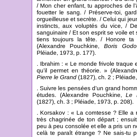
/ Mon cher enfant, tu approches de l’
fouetter le sang. / Préserve-toi, gar
orgueilleuse et secrète. / Celui qui je
instincts, aux voluptés du vice, / D
sanguinaire / Et son esprit se voile et 
tiens toujours la tête. / Honore t
(Alexandre Pouchkine,
Boris Godo
Pléiade, 1973, p. 177).
. Ibrahim : « Le monde frivole traque 
qu’il permet en théorie. » (Alexan
Pierre le Grand
(1827), ch. 2 ; Pléiade,
. Suivre les pensées d’un grand homm
études. (Alexandre Pouchkine,
Le 
(1827), ch. 3 ; Pléiade, 1973, p. 208).
. Korsakov : « La comtesse ? Elle a 
très chagrinée de ton départ ; ensuite
peu à peu consolée et elle a pris un 
celà te paraît étrange ? Ne sais-tu 