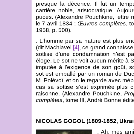
presque la décence. Il fut un temps 
carrière noble, aristocratique. Aujo
puces. (Alexandre Pouchkine, lettre 
le 7 avril 1834 ;
Œuvres complètes
, t
1958, p. 500).
. L’homme par sa nature est plus en
(dit Machiavel
[4]
, ce grand connaisse
sottise d’une condamnation n’est pa
éloge. Le sot ne voit aucun mérite à 
imputée à l’exigence de son goût, s
sot est emballé par un roman de Du
M. Polévoï, et on le regarde avec mépr
cas sa sottise s’est exprimée plus 
raisonne. (Alexandre Pouchkine,
Pro
complètes
, tome III, André Bonne édit
NICOLAS GOGOL (1809-1852, Ukrai
. Ah, mes ami