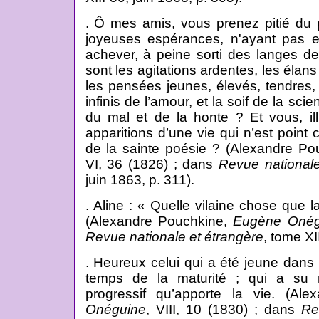
. Ô mes amis, vous prenez pitié du 
joyeuses espérances, n'ayant pas e
achever, à peine sorti des langes de
sont les agitations ardentes, les élan
les pensées jeunes, élevés, tendres,
infinis de l’amour, et la soif de la scien
du mal et de la honte ? Et vous, il
apparitions d’une vie qui n’est point c
de la sainte poésie ? (Alexandre P
VI, 36 (1826) ; dans
Revue nationale
juin 1863, p. 311).
. Aline : « Quelle vilaine chose que l
(Alexandre Pouchkine,
Eugène Onég
Revue nationale et étrangère
, tome XII
. Heureux celui qui a été jeune dans
temps de la maturité ; qui a su ré
progressif qu’apporte la vie. (Al
Onéguine
, VIII, 10 (1830) ; dans
Re