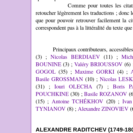
Comme pour toutes les citations d’
retoucher légèrement les traductions ; donc l
que pour pouvoir retrouver facilement la cit
correspondent pas à la littéralité du texte que
Principaux contributeurs, accessibles 
(3) ;
Nicolas BERDIAEV
(11) ;
Mic
BOUNINE
(3) ;
Valéry BRIOUSSOV
(6)
GOGOL
(35) ;
Maxime GORKI
(4) ;
Basile GROSSMAN
(10) ;
Nicolas LES
(31) ;
Iouri OLECHA
(7) ;
Boris 
POUCHKINE
(30) ;
Basile ROZANOV
(6
(15) ;
Antoine TCHÉKHOV
(20) ;
Iva
TYNIANOV
(8) ;
Alexandre ZINOVIEV
(6
ALEXANDRE RADITCHEV (1749-180