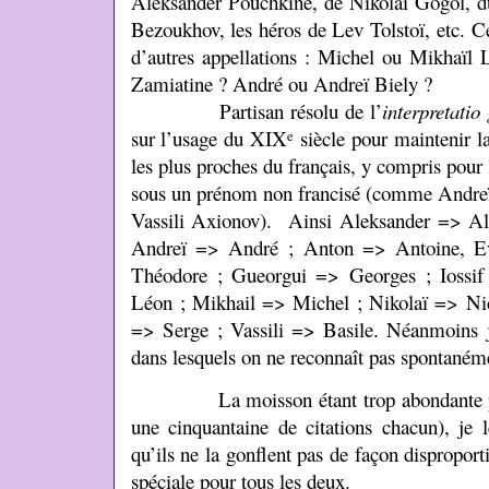
Aleksander Pouchkine, de Nikolaï Gogol, du
Bezoukhov, les héros de Lev Tolstoï, etc. Ce
d’autres appellations : Michel ou Mikhaï
Zamiatine ? André ou Andreï Biely ?
Partisan résolu de l’
interpretatio 
sur l’usage du XIX
siècle pour maintenir l
e
les plus proches du français, y compris pour
sous un prénom non francisé (comme Andre
Vassili Axionov). Ainsi Aleksander => Al
Andreï => André ; Anton => Antoine, E
Théodore ; Gueorgui => Georges ; Iossi
Léon ; Mikhail => Michel ; Nikolaï => Nico
=> Serge ; Vassili => Basile. Néanmoins je
dans lesquels on ne reconnaît pas spontaném
La moisson étant trop abondante pour 
une cinquantaine de citations chacun), je l
qu’ils ne la gonflent pas de façon dispropor
spéciale pour tous les deux.