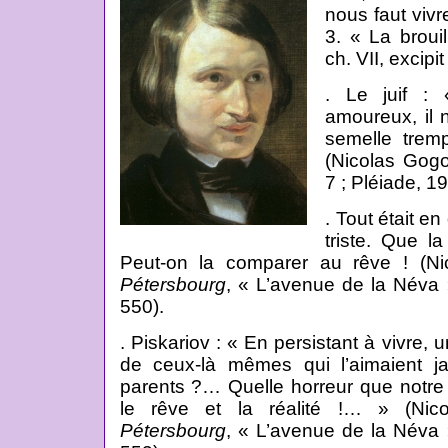
nous faut vivr
3. « La broui
ch. VII, excipi
. Le juif 
amoureux, il 
semelle tremp
(Nicolas Gog
7 ; Pléiade, 19
. Tout était en
triste. Que la
Peut-on la comparer au rêve ! (N
Pétersbourg
, « L’avenue de la Néva 
550).
. Piskariov : « En persistant à vivre, u
de ceux-là mêmes qui l’aimaient j
parents ?… Quelle horreur que notre 
le rêve et la réalité !… » (Ni
Pétersbourg
, « L’avenue de la Néva 