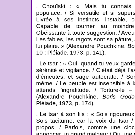
. Chouïski : « Mais tu connais 
populace, / Si versatile et si superst
Livrée à ses instincts, instable, o
Capable de tourner au moindre
Obéissante à toute suggestion, / Aveugl
Les fables, les ragots sont sa pâture,
lui plaire. » (Alexandre Pouchkine,
Bo
10 ; Pléiade, 1973, p. 141).
. Le tsar : « Oui, quand tu veux garder
sérénité et vigilance. / C’était déjà l
d’émeutes, et sage autocrate. / Son 
même. / Le peuple est insensible à la
attends l’ingratitude. / Torture-le 
(Alexandre Pouchkine,
Boris Godo
Pléiade, 1973, p. 174).
. Le tsar à son fils : « Sois rigoureux
Sois taciturne, car la voix du tsar /
propos. / Parfois, comme une cloch
annoncer un grand malheur / Ou une g