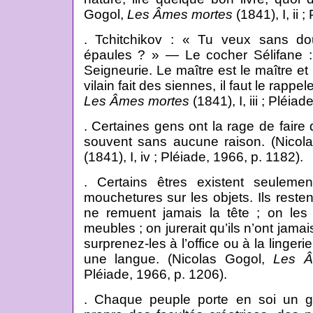
Gogol,
Les Âmes mortes
(1841), I, ii 
. Tchitchikov : « Tu veux sans do
épaules ? » — Le cocher Sélifane :
Seigneurie. Le maître est le maître et
vilain fait des siennes, il faut le rappel
Les Âmes mortes
(1841), I, iii ; Pléia
. Certaines gens ont la rage de faire 
souvent sans aucune raison.
(Nicol
(1841), I, iv ; Pléiade, 1966, p. 1182).
. Certains êtres existent seulem
mouchetures sur les objets. Ils reste
ne remuent jamais la tête ; on les
meubles ; on jurerait qu’ils n’ont jamai
surprenez-les à l’office ou à la lingeri
une langue.
(Nicolas Gogol,
Les Â
Pléiade, 1966, p. 1206).
. Chaque peuple porte en soi un 