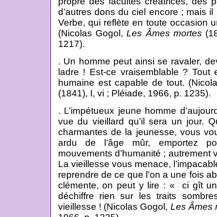
propre des facultés créatrices, des pa
d’autres dons du ciel encore ; mais il
Verbe, qui reflète en toute occasion un
(Nicolas Gogol,
Les Âmes mortes
(18
1217).
. Un homme peut ainsi se ravaler, deve
ladre ! Est-ce vraisemblable ? Tout 
humaine est capable de tout. (Nicol
(1841), I, vi ; Pléiade, 1966, p. 1235).
. L’impétueux jeune homme d’aujourdh
vue du vieillard qu’il sera un jour.
charmantes de la jeunesse, vous vo
ardu de l’âge mûr, emportez pou
mouvements d’humanité ; autrement vo
La vieillesse vous menace, l’impacabl
reprendre de ce que l’on a une fois 
clémente, on peut y lire : « ci gît 
déchiffre rien sur les traits sombr
vieillesse !
(Nicolas Gogol,
Les Âmes 