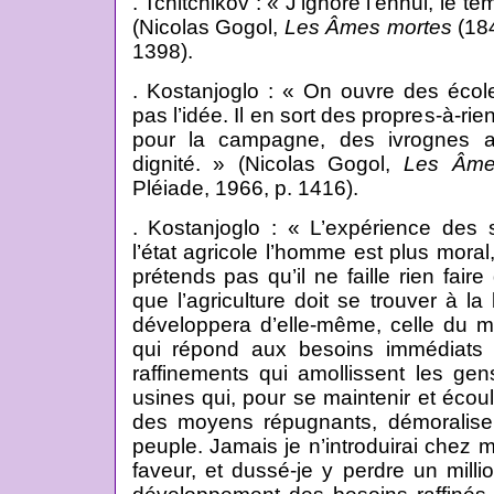
. Tchitchikov : « J’ignore l’ennui, le
(Nicolas Gogol,
Les Âmes mortes
(184
1398).
. Kostanjoglo : « On ouvre des école
pas l’idée. Il en sort des propres-à-rie
pour la campagne, des ivrognes a
dignité. » (Nicolas Gogol,
Les Âme
Pléiade, 1966, p. 1416).
. Kostanjoglo : « L’expérience des
l’état agricole l’homme est plus moral
prétends pas qu’il ne faille rien faire
que l’agriculture doit se trouver à la
développera d’elle-même, celle du mo
qui répond aux besoins immédiats
raffinements qui amollissent les ge
usines qui, pour se maintenir et écoul
des moyens répugnants, démoralisen
peuple. Jamais je n’introduirai chez m
faveur, et dussé-je y perdre un milli