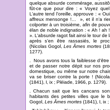
quelque absurde commérage, aussitôt il
fût-ce que pour dire : « Voyez que
L’autre tend l’oreille, approuve : « Ou
affreux mensonge !… », et il n’a ri
colporter à un troisième, afin de pouvo
élan de noble indignation : « Ah ! a
». L’absurde ragot fait ainsi le tour de l
après s’en être rassasiés, le procl
(Nicolas Gogol,
Les Âmes mortes
(184
1277).
. Nous avons tous la faiblesse d’être
et de passer notre dépit sur nos pr
domestique, ou même sur notre chaise
va se briser contre la porte ! (Nico
(1841), I, ix ; Pléiade, 1966, p. 1279).
. Chacun sait que les cancans sont
habitants des petites villes que le 
Gogol,
Les Âmes mortes
(1841), I, ix 