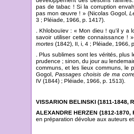
développement des besoins raffinés.
pas de tabac ! Si la corruption enva
pas mon œuvre ! » (Nicolas Gogol,
L
3 ; Pléiade, 1966, p. 1417).
. Khlobouïev : « Mon dieu ! qu’il y a 
savoir utiliser cette connaissance !
mortes
(1842), II, i, 4 ; Pléiade, 1966, 
. Plus sublimes sont les vérités, pl
prudence ; sinon, du jour au lendemain
communs, et les lieux communs, le pub
Gogol,
Passages choisis de ma cor
IV (1844) ; Pléiade, 1966, p. 1513).
VISSARION BELINSKI (1811-1848, 
ALEXANDRE HERZEN (1812-1870, 
en préparation dévolue aux auteurs e