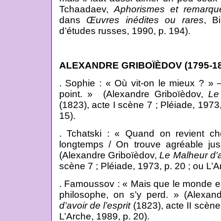
Tchaadaev,
Aphorismes et remarqu
dans
Œuvres inédites ou rares
, B
d’études russes, 1990, p. 194).
ALEXANDRE GRIBOÏÈDOV (1795-18
. Sophie : « Où vit-on le mieux ? » 
point. » (Alexandre Griboïèdov,
Le
(1823), acte I scène 7 ; Pléiade, 1973,
15).
. Tchatski : « Quand on revient ch
longtemps / On trouve agréable jus
(Alexandre Griboïèdov,
Le Malheur d’av
scène 7 ; Pléiade, 1973, p. 20 ; ou L’A
. Famoussov : « Mais que le monde es
philosophe, on s’y perd. » (Alexan
d’avoir de l’esprit
(1823), acte II scène 
L’Arche, 1989, p. 20).