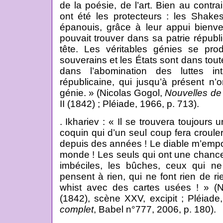
de la poésie, de l’art. Bien au contr
ont été les protecteurs : les Shake
épanouis, grâce à leur appui bienve
pouvait trouver dans sa patrie républ
tête. Les véritables génies se pr
souverains et les États sont dans tout
dans l’abomination des luttes in
républicaine, qui jusqu’à présent 
génie. » (Nicolas Gogol,
Nouvelles de
II (1842) ; Pléiade, 1966, p. 713).
. Ikhariev : « Il se trouvera toujours u
coquin qui d’un seul coup fera crouler 
depuis des années ! Le diable m’empo
monde ! Les seuls qui ont une chance
imbéciles, les bûches, ceux qui ne
pensent à rien, qui ne font rien de r
whist avec des cartes usées ! » (
(1842), scène XXV, excipit ; Pléiad
complet
, Babel n°777, 2006, p. 180).