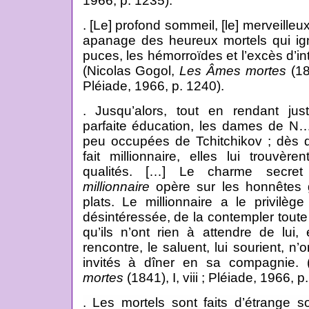
1966, p. 1235).
. [Le] profond sommeil, [le] merveilleu
apanage des heureux mortels qui ign
puces, les hémorroïdes et l’excès d’int
(Nicolas Gogol,
Les Âmes mortes
(184
Pléiade, 1966, p. 1240).
. Jusqu’alors, tout en rendant jus
parfaite éducation, les dames de N…
peu occupées de Tchitchikov ; dès q
fait millionnaire, elles lui trouvèren
qualités. […] Le charme secre
millionnaire
opère sur les honnêtes 
plats. Le millionnaire a le privilè
désintéressée, de la contempler tout
qu’ils n’ont rien à attendre de lui,
rencontre, le saluent, lui sourient, n’
invités à dîner en sa compagnie. 
mortes
(1841), I, viii ; Pléiade, 1966, p
. Les mortels sont faits d’étrange sor