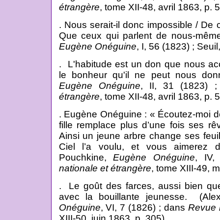
étrangère
, tome XII-48, avril 1863, p.
. Nous serait-il donc impossible / D
Que ceux qui parlent de nous-même
Eugène Onéguine
, I, 56 (1823) ; Seuil
. L'habitude est un don que nous acc
le bonheur qu'il ne peut nous donn
Eugène Onéguine
, II, 31 (1823)
étrangère
, tome XII-48, avril 1863, p. 
. Eugène Onéguine : « Écoutez-moi d
fille remplace plus d’une fois ses rêv
Ainsi un jeune arbre change ses feui
Ciel l’a voulu, et vous aimerez 
Pouchkine,
Eugène Onéguine
, IV
nationale et étrangère
, tome XIII-49, m
. Le goût des farces, aussi bien que
avec la bouillante jeunesse. (Al
Onéguine
, VI, 7 (1826) ; dans
Revue n
XIII-50, juin 1863, p. 305).