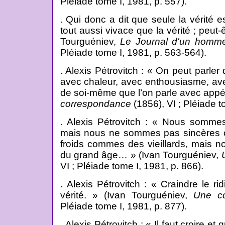
Pléiade tome I, 1981, p. 557).
. Qui donc a dit que seule la vérité 
tout aussi vivace que la vérité ; peut-ê
Tourguéniev,
Le Journal d'un homme
Pléiade tome I, 1981, p. 563-564).
. Alexis Pétrovitch : « On peut parle
avec chaleur, avec enthousiasme, ave
de soi-même que l’on parle avec appét
correspondance
(1856), VI ; Pléiade t
. Alexis Pétrovitch : « Nous somme
mais nous ne sommes pas sincères
froids commes des vieillards, mais 
du grand âge… » (Ivan Tourguéniev,
VI ; Pléiade tome I, 1981, p. 866).
. Alexis Pétrovitch : « Craindre le ri
vérité. » (Ivan Tourguéniev,
Une c
Pléiade tome I, 1981, p. 877).
. Alexis Pétrovitch : « Il faut croire e