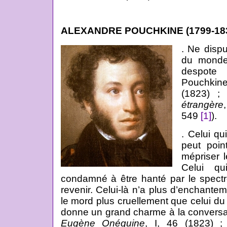
ALEXANDRE POUCHKINE (1799-183
. Ne dispu
du monde
despote 
Pouchkin
(1823) 
étrangère
549
[1]
).
. Celui qu
peut poin
mépriser
Celui qu
condamné à être hanté par le spectr
revenir. Celui-là n’a plus d’enchantem
le mord plus cruellement que celui du r
donne un grand charme à la conversa
Eugène Onéguine
, I, 46 (1823) 