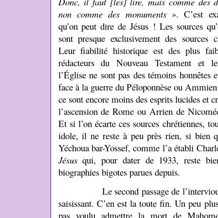
Donc, il faut [les] lire, mais comme des 
non comme des monuments
». C’est ex
qu’on peut dire de Jésus ! Les sources qu’
sont presque exclusivement des sources c
Leur fiabilité historique est des plus faib
rédacteurs du Nouveau Testament et l
l’Église ne sont pas des témoins honnêtes 
face à la guerre du Péloponnèse ou Ammien M
ce sont encore moins des esprits lucides et 
l’ascension de Rome ou Arrien de Nicomédi
Et si l’on écarte ces sources chrétiennes, tou
idole, il ne reste à peu près rien, si bien
Yéchoua bar-Yossef, comme l’a établi Charl
Jésus
qui, pour dater de 1933, reste bie
biographies bigotes parues depuis.
Le second passage de l’interviou de
saisissant. C’en est la toute fin. Un peu plus
pas voulu admettre la mort de Mahomet 