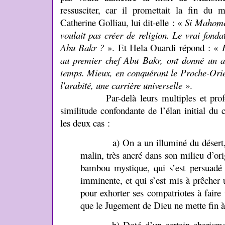
ressusciter, car il promettait la fin du m
Catherine Golliau, lui dit-elle : «
Si Mahomet
voulait pas créer de religion. Le vrai fondat
Abu Bakr ?
». Et Hela Ouardi répond : «
au premier chef Abu Bakr, ont donné un ave
temps. Mieux, en conquérant le Proche-Orien
l'arabité, une carrière universelle
».
Par-delà leurs multiples et profondes 
similitude confondante de l’élan initial du 
les deux cas :
a) On a un illuminé du désert, un 
malin, très ancré dans son milieu d’or
bambou mystique, qui s’est persuadé
imminente, et qui s’est mis à prêcher
pour exhorter ses compatriotes à faire
que le Jugement de Dieu ne mette fin à
b) Doté d’un certain charisme, 