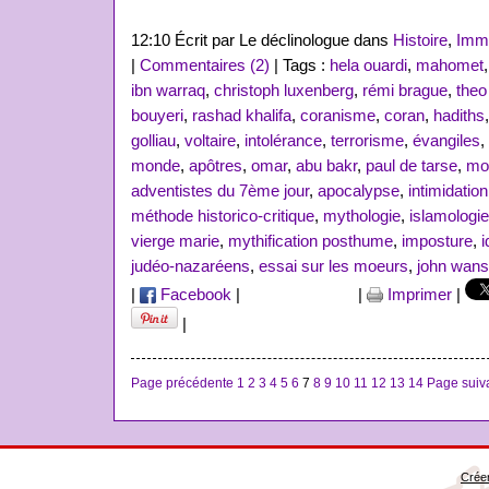
12:10 Écrit par Le déclinologue dans
Histoire
,
Immi
|
Commentaires (2)
| Tags :
hela ouardi
,
mahomet
ibn warraq
,
christoph luxenberg
,
rémi brague
,
theo
bouyeri
,
rashad khalifa
,
coranisme
,
coran
,
hadiths
golliau
,
voltaire
,
intolérance
,
terrorisme
,
évangiles
,
monde
,
apôtres
,
omar
,
abu bakr
,
paul de tarse
,
mo
adventistes du 7ème jour
,
apocalypse
,
intimidation
méthode historico-critique
,
mythologie
,
islamologie
vierge marie
,
mythification posthume
,
imposture
,
i
judéo-nazaréens
,
essai sur les moeurs
,
john wan
|
Facebook
|
|
Imprimer
|
|
Page précédente
1
2
3
4
5
6
7
8
9
10
11
12
13
14
Page suiv
Créer