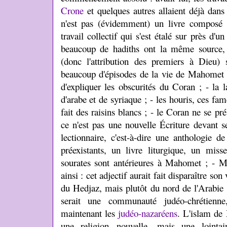
Crone
et quelques autres allaient déjà dans
n'est pas (évidemment) un livre composé 
travail collectif qui s'est étalé sur près d'u
beaucoup de hadiths ont la même source, e
(donc l'attribution des premiers à Dieu) s
beaucoup d'épisodes de la vie de Mahomet o
d'expliquer les obscurités du Coran ; - la
d'arabe et de syriaque ; - les houris, ces fa
fait des raisins blancs ; - le Coran ne se p
ce n'est pas une nouvelle Écriture devant se
lectionnaire, c'est-à-dire une anthologie de
préexistants, un livre liturgique, un miss
sourates sont antérieures à Mahomet ; - Ma
ainsi : cet adjectif aurait fait disparaître so
du Hedjaz, mais plutôt du nord de l'Arabie 
serait une communauté judéo-chrétienn
maintenant les
judéo-nazaréens
. L'islam de
une religion nouvelle, mais une lointain