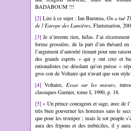
BADABOUM !!!
[2]
Lire à ce sujet : Ian Buruma,
On a tué T
de l’Europe des Lumières
, Flammarion, 200
[3]
Je n’invente rien, hélas. J’ai récemment 
forme grossière, de la part d’un thésard en 
l’argument d’autorité (tenant pour une raison 
des grands esprits » qui y ont cru) et b
rationalistes (se désolant qu’on puisse « ré
gros con de Voltaire qui n'avait que son style
[4]
Voltaire,
Essai sur les mœurs
, intr
classiques Garnier, tome I, 1990, p. 18.
[5]
« Un prince courageux et sage, avec de l’a
très bien gouverner les hommes sans le secou
que pour les tromper ; mais le sot peuple s’en
aura des fripons et des imbéciles, il y aura