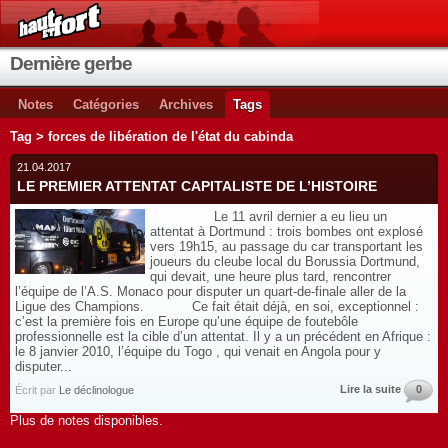
Dernière gerbe
Notes
Catégories
Archives
Tags
Tag > forces de libération de l'état du cabinda
21.04.2017
LE PREMIER ATTENTAT CAPITALISTE DE L’HISTOIRE
Le 11 avril dernier a eu lieu un
attentat à Dortmund : trois bombes ont explosé
vers 19h15, au passage du car transportant les
joueurs du cleube local du Borussia Dortmund,
qui devait, une heure plus tard, rencontrer
l’équipe de l’A.S. Monaco pour disputer un quart-de-finale aller de la
Ligue des Champions. Ce fait était déjà, en soi, exceptionnel :
c’est la première fois en Europe qu’une équipe de foutebôle
professionnelle est la cible d’un attentat. Il y a un précédent en Afrique :
le 8 janvier 2010, l’équipe du Togo , qui venait en Angola pour y
disputer...
Lire la suite
0
Écrit par
Le déclinologue
Plus de notes disponibles.