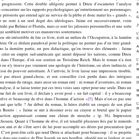
ie progressiste. Cette double allégorie permet à Drieu d’escamoter l’analyse
B
se concentrer sur les rapports psychologiques qu’entretiennent ses personnages.
«
de péroniste qui entend agir au service de la plèbe et donc mater les « grands »,
F
ur ne sont à un seul degré des idéologues. Jaime est successivement, voire
rahi par Belmez et Florida, mais ce sont les jalousies personnelles et une sorte
J
 qui semblent motiver ces manœuvres souterraines.
L
irrésistible de lire ce livre, écrit au milieu de l’Occupation, à la lumière
F
teur. Or ce dédain paradoxal pour la politique ne permet pas d’en tirer grand-
A
ns la dernière partie, un peu didactique, qu’on trouve des éléments : Jaime
A
e créer un empire sud-américain qui aurait dépassé les nations, comme Drieu
e dans l’Europe, d’où son soutien au Troisième Reich. Mais le roman n’a rien
L
r on n’y trouve pas vraiment une apologie de l’héroïsme, ou alors indirecte, et
F
M
ion du pouvoir autoritaire. À l’arrivée, le livre laisse une impression trouble.
t pas réussi grand-chose, et son conseiller s’est perdu dans des intrigues
H
 un roman du ratage, mais aussi un roman raté : ni roman d’aventures, ni roman
D
alyse, il se laisse tenter par ces trois voies sans opter pour une seule. Dans un
M
 fait de son livre, il déclare y avoir posé « un fait capital : il y a beaucoup
M
 rêve et beaucoup de rêve dans l’homme d’action »
[5]
. Mais n’est-ce pas une
 tant que telle ? Au début du roman, le héros établit un croquis de son plan
L
R
n Benito : « Jaime se mit à dessiner avec un crayon si brutal que le papier
e action apparaissait comme une chiure de mouche » (p. 36). Impression
D
chouera. Quant à l’homme de rêve, il est tenaillé plusieurs fois par le remords
X
son ami et de s’être servi de lui pour accomplir ses désirs par procuration (par
H
C’est peut-être celà qui rend Drieu si attachant pour beaucoup : il se projette
L
s dans une espèce de Père Joseph un peu bouffon, obsédé par sa laideur, et qui