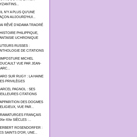
YZANTINS...
 IL N'Y A PLUS QU'UNE
AÇON AUJOURD'HUI...
'AI RÊVÉ D'ADAMA TRAORÉ
’HISTOIRE PHILIPPIQUE,
ANTAISIE UCHRONIQUE
UTEURS RUSSES :
NTHOLOGIE DE CITATIONS
'IMPOSTURE MICHEL
OUCAULT VUE PAR JEAN-
ARC...
ARO SUR RUGY : LA HAINE
ES PRIVILÈGES
ARCEL PAGNOL : SES
EILLEURES CITATIONS
’APPARITION DES DOGMES
ELIGIEUX, VUE PAR...
RAMATURGES FRANÇAIS
IXe-XXe SIÈCLES :...
ERBERT ROSENDORFER :
ES SAINTS D'OR, UNE...