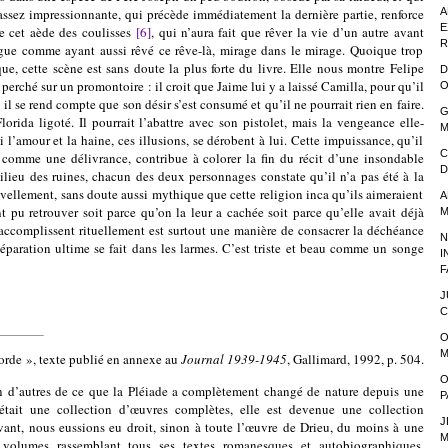
 assez impressionnante, qui précède immédiatement la dernière partie, renforce
A
E
de cet aède des coulisses
[6]
, qui n’aura fait que rêver la vie d’un autre avant
R
ogue comme ayant aussi rêvé ce rêve-là, mirage dans le mirage. Quoique trop
ue, cette scène est sans doute la plus forte du livre. Elle nous montre Felipe
D
perché sur un promontoire : il croit que Jaime lui y a laissé Camilla, pour qu’il
O
 il se rend compte que son désir s’est consumé et qu’il ne pourrait rien en faire.
G
lorida ligoté. Il pourrait l’abattre avec son pistolet, mais la vengeance elle-
M
 l’amour et la haine, ces illusions, se dérobent à lui. Cette impuissance, qu’il
C
comme une délivrance, contribue à colorer la fin du récit d’une insondable
D
lieu des ruines, chacun des deux personnages constate qu’il n’a pas été à la
vellement, sans doute aussi mythique que cette religion inca qu’ils aimeraient
A
nt pu retrouver soit parce qu’on la leur a cachée soit parce qu’elle avait déjà
M
ls accomplissent rituellement est surtout une manière de consacrer la déchéance
N
paration ultime se fait dans les larmes. C’est triste et beau comme un songe
I
F
J
C
O
M
orde », texte publié en annexe au
Journal 1939-1945
, Gallimard, 1992, p. 504.
O
d’autres de ce que la Pléiade a complètement changé de nature depuis une
P
 était une collection d’œuvres complètes, elle est devenue une collection
J
vant, nous eussions eu droit, sinon à toute l’œuvre de Drieu, du moins à une
M
 volumes rassemblant tous ses textes romanesques et autobiographiques.