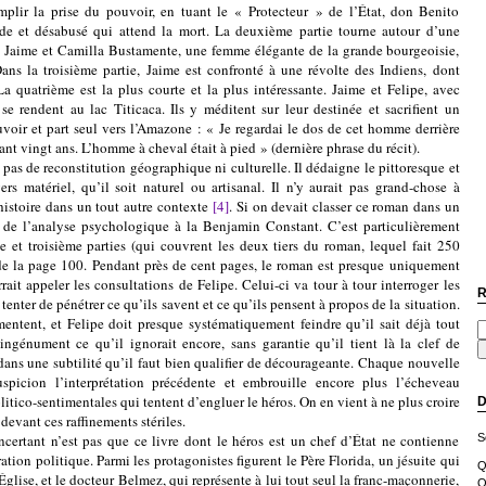
omplir la prise du pouvoir, en tuant le « Protecteur » de l’État, don Benito
e et désabusé qui attend la mort. La deuxième partie tourne autour d’une
re Jaime et Camilla Bustamente, une femme élégante de la grande bourgeoisie,
 Dans la troisième partie, Jaime est confronté à une révolte des Indiens, dont
 La quatrième est la plus courte et la plus intéressante. Jaime et Felipe, avec
 se rendent au lac Titicaca. Ils y méditent sur leur destinée et sacrifient un
uvoir et part seul vers l’Amazone : « Je regardai le dos de cet homme derrière
nt vingt ans. L’homme à cheval était à pied » (dernière phrase du récit).
 reconstitution géographique ni culturelle. Il dédaigne le pittoresque et
vers matériel, qu’il soit naturel ou artisanal. Il n’y aurait pas grand-chose à
’histoire dans un tout autre contexte
[4]
. Si on devait classer ce roman dans un
ui de l’analyse psychologique à la Benjamin Constant. C’est particulièrement
 et troisième parties (qui couvrent les deux tiers du roman, lequel fait 250
r de la page 100. Pendant près de cent pages, le roman est presque uniquement
ait appeler les consultations de Felipe. Celui-ci va tour à tour interroger les
R
tenter de pénétrer ce qu’ils savent et ce qu’ils pensent à propos de la situation.
entent, et Felipe doit presque systématiquement feindre qu’il sait déjà tout
ingénument ce qu’il ignorait encore, sans garantie qu’il tient là la clef de
d dans une subtilité qu’il faut bien qualifier de décourageante. Chaque nouvelle
uspicion l’interprétation précédente et embrouille encore plus l’écheveau
itico-sentimentales qui tentent d’engluer le héros. On en vient à ne plus croire
D
devant ces raffinements stériles.
’est pas que ce livre dont le héros est un chef d’État ne contienne
S
ion politique. Parmi les protagonistes figurent le Père Florida, un jésuite qui
Q
’Église, et le docteur Belmez, qui représente à lui tout seul la franc-maçonnerie,
O