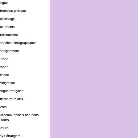
logue
hronique politique
éclinologie
ocuments
roidlomisme
nquêtes bibliographiques
nseignement
urope
rance
istoire
mmigration
angue française
ittérature et arts
ivres
orceaux choisis des bons
uteurs
œurs
ays étrangers