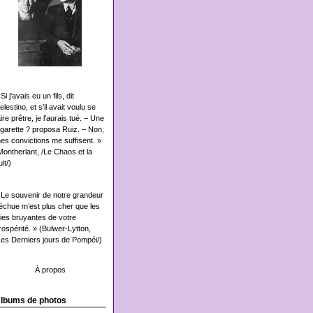
Si j'avais eu un fils, dit
elestino, et s'il avait voulu se
aire prêtre, je l'aurais tué. – Une
igarette ? proposa Ruiz. – Non,
es convictions me suffisent. »
Montherlant, /Le Chaos et la
it/)
 Le souvenir de notre grandeur
échue m’est plus cher que les
oies bruyantes de votre
rospérité. » (Bulwer-Lytton,
Les Derniers jours de Pompéi/)
À propos
lbums de photos