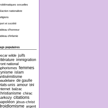
roblématiques sexuelles
éaction nationaliste
eligions
port et société
ableau d'honneur
ableau d'infamie
ags populaires
juifs
oscar wilde
ittérature
immigration
ront national
femmes
aphorismes
cynisme
islam
antisémitisme
de gaulle
baudelaire
états-unis
amour
bhl
nternet
balzac
christianisme
chirac
citations
sarkozy
napoléon
jésus-christ
droidlomisme
argent