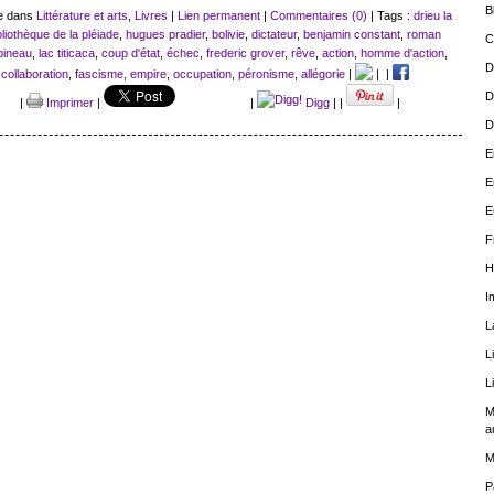
B
ue dans
Littérature et arts
,
Livres
|
Lien permanent
|
Commentaires (0)
| Tags :
drieu la
bliothèque de la pléiade
,
hugues pradier
,
bolivie
,
dictateur
,
benjamin constant
,
roman
C
bineau
,
lac titicaca
,
coup d'état
,
échec
,
frederic grover
,
rêve
,
action
,
homme d'action
,
D
,
collaboration
,
fascisme
,
empire
,
occupation
,
péronisme
,
allégorie
|
|
|
D
|
Imprimer
|
|
Digg
|
|
|
D
E
E
E
F
H
I
L
L
L
M
a
M
P