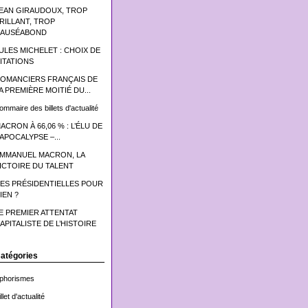
EAN GIRAUDOUX, TROP
RILLANT, TROP
AUSÉABOND
ULES MICHELET : CHOIX DE
ITATIONS
OMANCIERS FRANÇAIS DE
A PREMIÈRE MOITIÉ DU...
ommaire des billets d'actualité
ACRON À 66,06 % : L’ÉLU DE
’APOCALYPSE –...
MMANUEL MACRON, LA
ICTOIRE DU TALENT
ES PRÉSIDENTIELLES POUR
IEN ?
E PREMIER ATTENTAT
APITALISTE DE L’HISTOIRE
atégories
phorismes
llet d'actualité