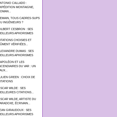
NTONIO CALLADO :
XPÉDITION MONTAIGNE,
OMAN...
EMAIN, TOUS CADRES-SUPS
U INGÉNIEURS ?
ILBERT CESBRON : SES
EILLEURS APHORISMES
ITATIONS CHOISIES ET
ÛMENT VÉRIFIÉES...
LEXANDRE DUMAS : SES
EILLEURS APHORISMES
APOLÉON ET LES
NCENDIAIRES DU VAR : UN
AUX...
ULIEN GREEN : CHOIX DE
ITATIONS
SCAR WILDE : SES
EILLEURES CITATIONS...
SCAR WILDE, ARTISTE DU
ARADOXE, ÉCRIVAIN...
EAN GIRAUDOUX : SES
EILLEURS APHORISMES