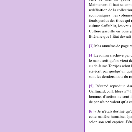
Maintenant, il faut se cont
redéfinition de la collecti
économiques : les volumes 
fonds perdus des titres qui 
culture s’affaiblit, les vra
Culture gaspille en pure p
littéraire que l’État devrai
[3]
Mes numéros de page ren
[4]
Le roman s’achève par u
le manuscrit qu’on vient d
eu de Jaime Torrijos selon 
été écrit par quelqu’un qui
sont les derniers mots du r
[5]
Résumé reproduit dan
Gallimard, coll. Idées n°4
hommes d’action ne sont i
de pensée ne valent qu’à c
[6]
« Je n’étais destiné qu’à
cette matière humaine, épa
selon son seul caprice. J’é