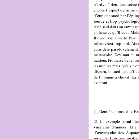
n’arrive à rien. Une scène
encore l’aspect dérisoire 
d’être dénoncé par l’épil
lourde et trop psychologiq
resté seul dans un ermitage 
en fasse ce qu’il veut. Mais
Il découvre alors le Père F
même vient trop tard. Ainsi
considère paradoxalement 
mélancolie. Devisant au mi
hauteur. Promesse de renou
ressusciter mais qu’ils n’o
disparu, le sacrifice qu’i
de l’homme à cheval. La sé
évanoui.
[1]
Dernière phrase d’ « Ex
[2]
Un exemple parmi bien 
vingtaine d’années. Elle
d’œuvres choisies. Aupara
série de trois ou quatre