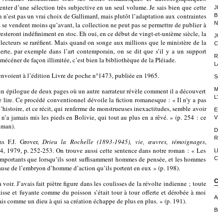
enter d’une sélection très subjective en un seul volume. Je sais bien que cette
J
on n’est pas un vrai choix de Gallimard, mais plutôt l’adaptation aux contraintes
B
N
se vendent moins qu’avant, la collection ne peut pas se permettre de publier à
resteront indéfiniment en stoc. Eh oui, en ce début de vingt-et-unième siècle, la
J
is lecteurs se raréfient. Mais quand on songe aux millions que le ministère de la
C
erte, par exemple dans l’art contemporain, on se dit que s’il y a un support
R
t mécéner de façon illimitée, c’est bien la bibliothèque de la Pléiade.
L
voient à l’édition Livre de poche n°1473, publiée en 1965.
S
M
n épilogue de deux pages où un autre narrateur révèle comment il a découvert
L
e lire. Ce procédé conventionnel dévoile la fiction romanesque : « Il n’y a pas
l’histoire, et ce récit, qui renferme de monstrueuses inexactitudes, semble avoir
E
 n’a jamais mis les pieds en Bolivie, qui tout au plus en a rêvé. » (p. 254 : ce
V
oman).
D
R
s F.J. Grover,
Drieu la Rochelle (1893-1945), vie, œuvres, témoignages
,
14, 1979, p. 252-253. On trouve aussi cette sentence dans notre roman : « Les
L
mportants que lorsqu’ils sont suffisamment hommes de pensée, et les hommes
C
ause de l’embryon d’homme d’action qu’ils portent en eux » (p. 198).
C
 voir. J’avais fait piètre figure dans les coulisses de la révolte indienne ; toute
isse et fuyante comme du poisson s’était tour à tour offerte et dérobée à moi
A
tais comme un dieu à qui sa création échappe de plus en plus. » (p. 191).
Bi