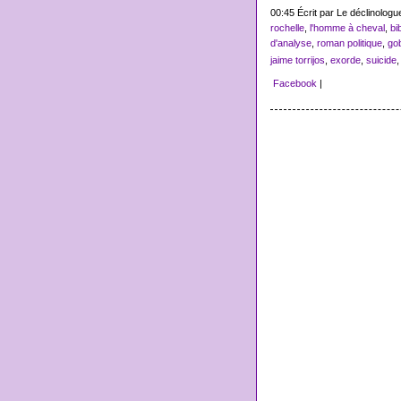
00:45 Écrit par Le déclinolog
rochelle
,
l'homme à cheval
,
bi
d'analyse
,
roman politique
,
go
jaime torrijos
,
exorde
,
suicide
Facebook
|