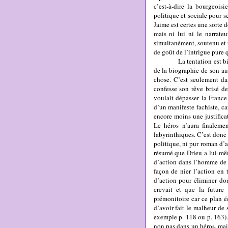
c’est-à-dire la bourgeois
politique et sociale pour 
Jaime est certes une sorte 
mais ni lui ni le narrate
simultanément, soutenu et t
de goût de l’intrigue pure
La tentation est bien sûr 
de la biographie de son au
chose. C’est seulement da
confesse son rêve brisé d
voulait dépasser la Franc
d’un manifeste fachiste, ca
encore moins une justificat
Le héros n’aura finalemen
labyrinthiques. C’est donc
politique, ni pur roman d’an
résumé que Drieu a lui-même
d’action dans l’homme de
façon de nier l’action en
d’action pour éliminer do
crevait et que la futur
prémonitoire car ce plan é
d’avoir fait le malheur de 
exemple p. 118 ou p. 163). 
non pas dans un héros, mai