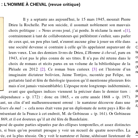
 L'HOMME À CHEVAL (revue critique)
Il y a septante ans aujourd'hui, le 15 mars 1945, mourait Pierre
Drieu la Rochelle. Par son suicide, il assumait noblement son mauvais
choix politique : « Nous avons joué, j’ai perdu. Je réclame la mort »
[1]
,
contrairement à tant de collaborateurs qui préférèrent s’enfuir, sans parler
de ceux qui, un peu plus tard, n’eurent aucune gêne à jouer un rôle dans
« 
une société devenue si contraire à celle qu’ils appelaient auparavant de
C
leurs vœux. L’un des derniers livres de Drieu,
L’Homme à cheval
, paru en
f
1943, n’est pas le plus connu de ses titres. Il n’a pas été retenu dans le
c
m
choix de romans et récits parus en un volume de la bibliothèque de la
(
Pléiade en 2012
[2]
. Ce roman bien curieux
[3]
est l’histoire d’un
nu
imaginaire dictateur bolivien, Jaime Torrijos, racontée par Felipe, un
guitariste laid et féru de théologie (passion qu’il mentionne plusieurs fois
mais n’est jamais vraisemblable). L’époque reste longtemps indéterminée,
«
avant que quelques indices viennent la préciser dans le dernier tiers :
d
Indépendance » (p. 172) : donc en 1865, « en cette année 1868 » (p. 197).
j
p
ant, un clin d’œil malheureusement erroné : le narrateur découvre dans une
/
leurs du mal
: « cela nous était venu par un diplomate de notre pays à Rio de
représentant de la France à cet endroit, M. de Gobineau » (p. 161). Or Gobineau
1869, et il est douteux qu’il ait été féru de Baudelaire.
quatre parties séparées par des ellipses temporelles, et assez distinctes
on, si bien qu’on pourrait presque y voir un recueil de quatre nouvelles. La
A
ée, est la plus réussie. On y voit le narrateur et Jaime, séduisant lieutenant de