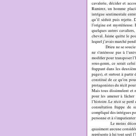
cavalerie, décider et acc
Ramirez, un homme placid
intrigue sentimentale ent
qu’il séduit puis rejette.
l’origine est mystérieuse.
quelques autres cavaliers,
cheval. Jaime quitte le po
lequel j’avais marché penda
Drieu ne se soucie pas de
ne s’intéresse pas à l’uni
modifier pour transposer l
sous-genre, ce serait cel
frappant dans les deuxième
pages), et surtout à parti
constitué de ce qu’on pourr
protagonistes du récit pour 
Mais tous dissimulent et m
pour les amener à lâcher 
l’histoire. Le récit se per
consultation frappe de s
compliqué des intrigues pol
personne et à s’impatienter 
Le moins déconcertant n
quasiment aucune considérat
représente à lui tout seul l